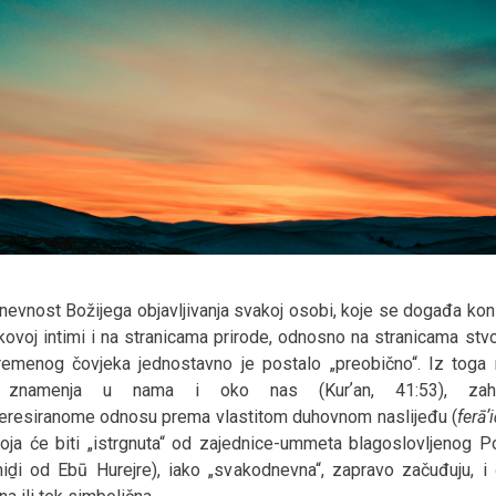
evnost Božijega objavljivanja svakoj osobi, koje se događa kon
kovoj intimi i na stranicama prirode, odnosno na stranicama stv
emenog čovjeka jednostavno je postalo „preobično“. Iz toga 
a znamenja u nama i oko nas (Kurʼan, 41:53), zahval
eresiranome odnosu prema vlastitom duhovnom naslijeđu (
ferāʼ
koja će biti „istrgnuta“ od zajednice-ummeta blagoslovljenog P
miḏi od Ebū Hurejre), iako „svakodnevna“, zapravo začuđuju, i