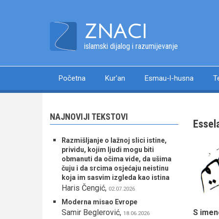
Skip
to
ZNACI
main
content
islamski dijalog i razumijevanje
Početna
Kur'an
Esmau-l-husna
T
Main
navigation
NAJNOVIJI TEKSTOVI
Essel
Razmišljanje o lažnoj slici istine,
prividu, kojim ljudi mogu biti
obmanuti da očima vide, da ušima
čuju i da srcima osjećaju neistinu
koja im sasvim izgleda kao istina
Haris Čengić
,
02.07.2026
Moderna misao Evrope
S imen
Samir Beglerović
,
18.06.2026