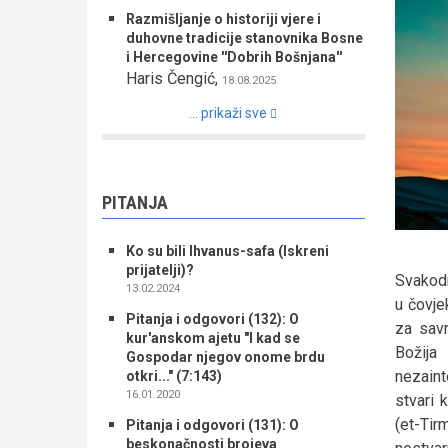
Razmišljanje o historiji vjere i
duhovne tradicije stanovnika Bosne
i Hercegovine ''Dobrih Bošnjana''
Haris Čengić
,
18.08.2025
... prikaži sve
PITANJA
Ko su bili Ihvanus-safa (Iskreni
prijatelji)?
Svakodn
13.02.2024
u čovje
Pitanja i odgovori (132): O
za savr
kur'anskom ajetu "I kad se
Božij
Gospodar njegov onome brdu
nezaint
otkri..." (7:143)
16.01.2020
stvari 
(et-Tir
Pitanja i odgovori (131): O
beskonačnosti brojeva