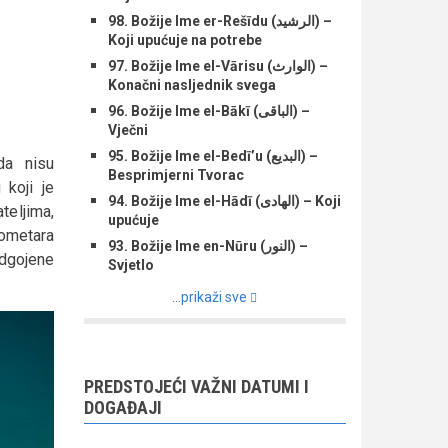
98. Božije Ime er-Rešīdu (الرشید) –
Koji upućuje na potrebe
97. Božije Ime el-Vārisu (الوارث) –
Konačni nasljednik svega
96. Božije Ime el-Bākī (الباقی) –
Vječni
95. Božije Ime el-Bedī’u (البدیع) –
da nisu
Besprimjerni Tvorac
koji je
94. Božije Ime el-Hādī (الهادی) – Koji
teljima,
upućuje
lometara
93. Božije Ime en-Nūru (النور) –
odgojene
Svjetlo
...prikaži sve
PREDSTOJEĆI VAŽNI DATUMI I
DOGAĐAJI