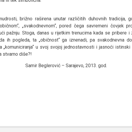
a ili tek simbolična.
udrosti, brižno raširena unutar različitih duhovnih tradicija, 
običnom“, „svakodnevnom“, pored čega savremeni čovjek pro
ući pažnju. Stoga, danas u rijetkim trenucima kada se pribere i
 da ih pogleda, ta „običnost“ ga iznenadi, pa svakodnevna d
a „komuniciranja“ u svoj svojoj jednostavnosti i jasnoći istinski
a stvarno diše?!
Samir Beglerović – Sarajevo, 2013. god.