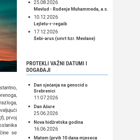
25.08.2026
Mevlud - Rođenje Muhammeda, a.s.
10.12.2026
Lejletu-r-regaib
17.12.2026
Šebi-arus (smrt hzr. Mevlane)
PROTEKLI VAŽNI DATUMI I
DOGAĐAJI
Dan sjećanja na genocid u
stantno,
Srebrenici
orenoga,
11.07.2026
razloga,
Dan Ašure
jujući
25.06.2026
iḍ
), prvoj
Nova hidžretska godina
oslanika
16.06.2026
 čine se
Matem (prvih 10 dana mjeseca