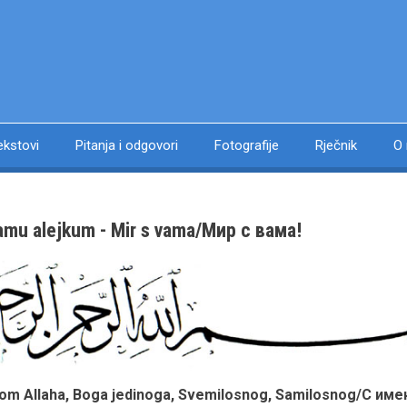
ekstovi
Pitanja i odgovori
Fotografije
Rječnik
O
amu alejkum - Mir s vama/Мир с вама!
om Allaha, Boga jedinoga, Svemilosnog, Samilosnog/С им