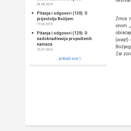
nestvarn
06.08.2019
Pitanja i odgovori (130): O
Zrnca m
prijestolju Božijem
19.06.2019
onom „
obraćaj
Pitanja i odgovori (129): O
nadoknađivanju propuštenih
(
waqt
)
namaza
Božijeg
25.07.2016
Zar zor
... prikaži sve