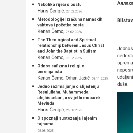
Аллаха
Nekoliko riječi o postu
Haris Čengić
,
27.02.2026
Metodologije izračuna namaskih
Blista
vaktova i početka posta
Kenan Čemo
,
23.02.2026
The Theological and Spiritual
relationship between Jesus Christ
Jednos
and John the Baptist in Sufism
nedost
Kenan Čemo
,
03.12.2025
spreman
Odnos sufizma i religije
neposre
perenijalista
udaljen
Kenan Čemo, Orhan Jašić
,
09.11.2025
duše.
Jedno razmišljanje o slijeđenju
Resulullaha, Muhammeda,
alejhisselam, u svijetlu mubarek
Mevluda
Haris Čengić
,
25.08.2025
O spoznaji sustezanja i njenim
tajnama
25.08.2025