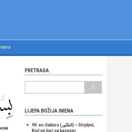
 nama
PRETRAGA
Pretraga
LIJEPA BOŽIJA IMENA
99. es-Sabūru (الصَّبُور) – Strpljivi,
еном
Koji ne žuri sa kaznom