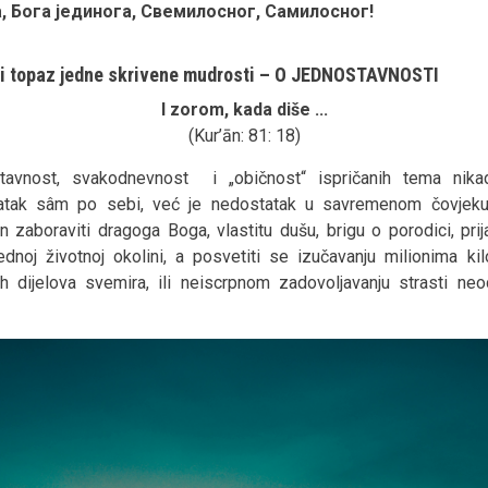
, Бога јединога, Свемилосног, Самилосног!
vi topaz jedne skrivene mudrosti – O JEDNOSTAVNOSTI
I zorom, kada diše ...
(Kur’ān: 81: 18)
tavnost, svakodnevnost i „običnost“ ispričanih tema nika
atak sâm po sebi, već je nedostatak u savremenom čovjeku 
 zaboraviti dragoga Boga, vlastitu dušu, brigu o porodici, prija
dnoj životnoj okolini, a posvetiti se izučavanju milionima ki
ih dijelova svemira, ili neiscrpnom zadovoljavanju strasti ne