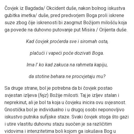
Čovjek iz Bagdada/ Okcident duše, nakon bolnog iskustva
gubitka imetka/ duše, pred predvorjem Boga proli iskrene
suze zbog čije iskrenosti bi zaogrnut Božijom milošću koja
ga povede na duhovno putovanje put Misira / Orijenta duše.
Kad čovjek proćerda sve i siromah osta,
plačući i vapeći poče dozivati Boga.
Ima l' ko kad zakuca na rahmeta kapiju,
da stotine behara ne procvjetaju mu?
Sa druge strane, bol je potrebna da bi čovjek postao
svjestan izljeva (
fejz
) Božije milosti. Taj je izljev stalan i
neprekinut, ali je bol ta koja u čovjeku inicira ovu svjesnost.
Gnostička bol je individualno i u drugoj osobi neponovljivo
iskustvo putnika sufijske staze. Svaki čovjek stoga što gazi
i utire vlastitu duhovnu stazu suočen je sa različitim
vidovima i intenzitetima boli kojom ga iskušava Bog u