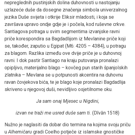
nepreglednih pustinjskih dolina duhovnosti u nastojanju
uzlazeće duše da dosegne značenja simbola univerzalnog
jezika Duše svijeta i otkrije Eliksir mladosti, i koja se
završava upravo ondje gdje je i počela, kod ruševne crkve.
Santiagova potraga u svim segmentima izvanjske ravni
priče korespondira sa Bagdadlijom iz Mevlanine priče koji
se, također, zaputio u Egipat (M6: 4205 – 4384), u potragu
za blagom. Razlika između ove dvije priče je u duhovnoj
ravni. I dok pastir Santiago na kraju putovanja pronalazi
opipljivo, materijalno blago – kovčeg pun starih španjolskih
zlatnika – Mevlana se u potpunosti akcentira na duhovnu
ravan čovjekova bića, te je blago koje pronalazi Bagdadlija
skriveno u njegovoj duši, nevidljivo osjetilnome oku.
Ja sam onaj Mjesec u Nigdini,
izvan ne traži me usred duše sam ti.
(Dīvān 1518)
Nužno je naglasiti da dobar dio termina na kojima svoju priču
u
Alhemičaru
gradi Coelho potječe iz islamske gnostičke