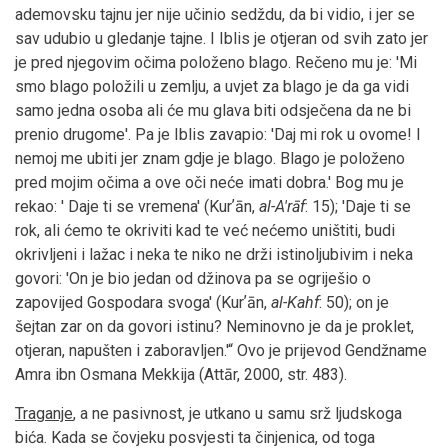
ademovsku tajnu jer nije učinio sedždu, da bi vidio, i jer se
sav udubio u gledanje tajne. I Iblis je otjeran od svih zato jer
je pred njegovim očima položeno blago. Rečeno mu je: 'Mi
smo blago položili u zemlju, a uvjet za blago je da ga vidi
samo jedna osoba ali će mu glava biti odsječena da ne bi
prenio drugome'. Pa je Iblis zavapio: 'Daj mi rok u ovome! I
nemoj me ubiti jer znam gdje je blago. Blago je položeno
pred mojim očima a ove oči neće imati dobra.' Bog mu je
rekao: ' Daje ti se vremena' (Kurʼān,
al-A'rāf
: 15); 'Daje ti se
rok, ali ćemo te okriviti kad te već nećemo uništiti, budi
okrivljeni i lažac i neka te niko ne drži istinoljubivim i neka
govori: 'On je bio jedan od džinova pa se ogriješio o
zapovijed Gospodara svoga' (Kurʼān,
al-Kahf
: 50); on je
šejtan zar on da govori istinu? Neminovno je da je proklet,
otjeran, napušten i zaboravljen.'“ Ovo je prijevod Gendžname
Amra ibn Osmana Mekkija (Attār, 2000, str. 483).
Traganje
, a ne pasivnost, je utkano u samu srž ljudskoga
bića. Kada se čovjeku posvjesti ta činjenica, od toga