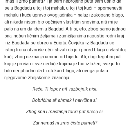
Imaš li zrno pameti? I ja sâm nebrojeno puta sam usnio da
se u Bagdadu u toj i toj mahali, u toj i toj kući – spomenuvši
mahalu i kuću upravo ovog jadnika – nalazi zakopano blago,
ali nikada nisam bio opčinjen vlastitim snovima, niti mi je
palo na um da idem u Bagdad. A ti si, eto, zbog samo jednog
sna, nošen ličnim željama i zamišljanjima napustio rodni kraj
i iz Bagdada se obreo u Egiptu. Čovjeku iz Bagdada se
istog trena otvoriše oči i shvati da je i pored blaga u vlastitoj
kući, zbog neznanja umirao od bijede. Ali, dugi tegobni put
koji je prošao i sve nedaće kojima je bio izložen, sve je to
bilo neophodno da bi stekao blago, ali ovoga puta u
njegovome zbiljskome značenju.
Reče: Ti lopov nit' razbojnik nisi.
Dobričina al' ahmak i naivčina si.
Zbog sna i maštanja tol'ki put prešō si.
Zar nemaš ni zrno čiste pameti?