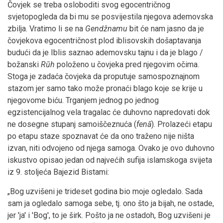
Čovjek se treba osloboditi svog egocentričnog
svjetopogleda da bi mu se posvijestila njegova ademovska
zbilja. Vratimo li se na
Gendžnamu
bit će nam jasno da je
čovjekova egocentričnost plod iblisovskih došaptavanja
budući da je Iblis saznao ademovsku tajnu i da je blago /
božanski
Rūh
položeno u čovjeka pred njegovim očima.
Stoga je zadaća čovjeka da proputuje samospoznajnom
stazom jer samo tako može pronaći blago koje se krije u
njegovome biću. Trganjem jednog po jednog
egzistencijalnog vela tragalac će duhovno napredovati dok
ne dosegne stupanj samoiščeznuća (
fenā
). Prolazeći etapu
po etapu staze spoznavat će da ono traženo nije ništa
izvan, niti odvojeno od njega samoga. Ovako je ovo duhovno
iskustvo opisao jedan od najvećih sufija islamskoga svijeta
iz 9. stoljeća Bajezid Bistami:
„Bog uzvišeni je trideset godina bio moje ogledalo. Sada
sam ja ogledalo samoga sebe, tj. ono što ja bijah, ne ostade,
jer 'ja' i 'Bog', to je širk. Pošto ja ne ostadoh, Bog uzvišeni je