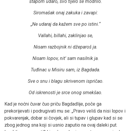
štapom udarō, svo tijelo se modrilo.
Siromašak onaj zakuka i zavapi:
„Ne udaraj da kažem sve po istini.“
Vallahi, billahi, zaklinjao se,
Nisam razbojnik ni džeparoš ja.
Nisam lopov, nit' sam nasilnik ja.
Tuđinac u Misiru sam, iz Bagdada.
Sve o snu i blagu skrivenom ispričao.
Od iskrenosti je srce onog smekšao.
Kad je noćni čuvar čuo priču Bagdadlije, poče ga
prekorijevati i podrugivati mu se: „Pravo veliš da nisi lopov i
pokvarenjak, dobar si čovjek, ali si tupav i glupav kad si se
zbog jednog sna koji si usnio zaputio na ovaj daleki put.