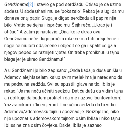
Gendžname
[2]
i stavio ga pod serdžadu. Otišao je da uzme
abdest. U abdesthani mu se 'pokazalo'. Rekao je slugi da mu
donese onaj papir. Sluga je digao serdžadu ali papira nije
bilo. Vratio se šejhu i ispričao mu. Šejh reče: „Ukrao je i
otišao.“ A zatim je nastavio: „Onaj ko je ukrao ovu
Gendžnamu neće dugo proći a ruke će mu biti odsječene i
noge će mu biti odsječene i objesit će ga i spalit će ga a
njegov pepeo će raznijeti vjetar. On treba proniknuti u tajnu
blaga jer je ukrao Gendžnamu!“
A u Gendžnami je bilo zapisano: „Onda kada je duša unišla u
Ademov, alejhisselam, kalup svim melekima je naređeno da
mu padnu na sedždu. Svi su spustili glave na tlo. Iblis je
rekao: 'Ja mu neću učiniti sedždu. Dat ću dušu da vidim tajnu
a i dolikuje da budem proklet i da me nazovu 'buntovnikom',
'razvratnikom' i 'licemjerom'. I ne učini sedždu da bi vidio
Ademovu/ademovsku tajnu i spoznao je. Neizbježno, niko
nije upoznat s ademovskom tajnom osim Iblisa i niko tajnu
Iblisa ne zna osim čovjeka. Dakle, Iblis je saznao