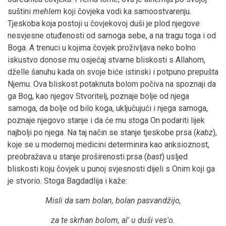
suštini
mehlem
koji čovjeka vodi ka samoostvarenju.
Tjeskoba koja postoji u čovjekovoj duši je plod njegove
nesvjesne otuđenosti od samoga sebe, a na tragu toga i od
Boga. A trenuci u kojima čovjek proživljava neko bolno
iskustvo donose mu osjećaj stvarne bliskosti s Allahom,
dželle šanuhu kada on svoje biće istinski i potpuno prepušta
Njemu. Ova bliskost potaknuta bolom počiva na spoznaji da
ga Bog, kao njegov Stvoritelj, poznaje bolje od njega
samoga, da bolje od bilo koga, uključujući i njega samoga,
poznaje njegovo stanje i da će mu stoga On podariti lijek
najbolji po njega. Na taj način se stanje tjeskobe prsa (
kabz
),
koje se u modernoj medicini determinira kao anksioznost,
preobražava u stanje proširenosti prsa (
bast
) usljed
bliskosti koju čovjek u punoj svjesnosti dijeli s Onim koji ga
je stvorio. Stoga Bagdadlija i kaže:
Misli da sam bolan, bolan pasvandžijo,
za te skrhan bolom, al' u duši ves'o.