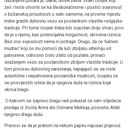
Gazalijeva poruka je, dakle, univerzalna: svaki čovjek koji
želi i hoće otvoriti se ka Beskonačnome i postići svjesnost
o božanskoj prisutnosti u sebi samome, na prvome mjestu
treba graditi duhovnu vezu sa poslanikom vlastite religijske
tradicije. Pri tome čovjek treba biti svjestan dvije stvari, prvo
da je u njemu, kao potencijalna mogućnost, skrivena riznica.
Bez ove svjesnosti nema ni potrage. Drugo, da će 'kamen
mudrac' koji će mu pomoći da luči zbiljsku alhemiju od
patvorene, odnosno čisto zlato od pozlate, pronaći
snaženjem veze sa poslaničkom zbiljom vlastite tradicije. U
tom procesu duhovnog narastanja, napajajući se sa vrela
autentične i nepatvorene poslaničke mudrosti, čovjeku će
se posvijestiti istina da je njegova duša ta riznica koja
skriva blago.
O kakvom se zapravo blagu radi pokazat će nam slijedeća
predaja iz života Amra ibn Osmana Mekkija, posvetio Allah
njegovu dragu dušu:
Prenosi se da je jednom na nekom papiru napisao prijevod