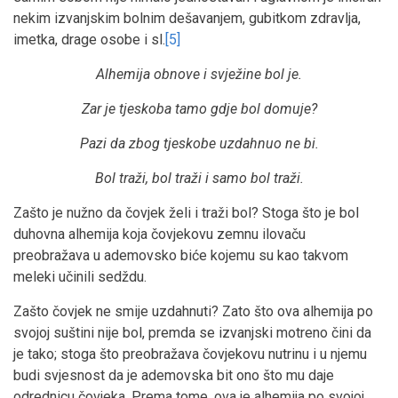
nekim izvanjskim bolnim dešavanjem, gubitkom zdravlja,
imetka, drage osobe i sl.
[5]
Alhemija obnove i svježine bol je.
Zar je tjeskoba tamo gdje bol domuje?
Pazi da zbog tjeskobe uzdahnuo ne bi.
Bol traži, bol traži i samo bol traži.
Zašto je nužno da čovjek želi i traži bol? Stoga što je bol
duhovna alhemija koja čovjekovu zemnu ilovaču
preobražava u ademovsko biće kojemu su kao takvom
meleki učinili sedždu.
Zašto čovjek ne smije uzdahnuti? Zato što ova alhemija po
svojoj suštini nije bol, premda se izvanjski motreno čini da
je tako; stoga što preobražava čovjekovu nutrinu i u njemu
budi svjesnost da je ademovska bit ono što mu daje
odrednicu čovjeka. Prema tome, ova je alhemija po svojoj