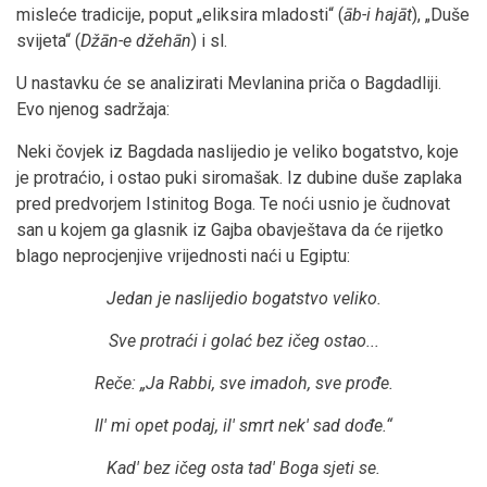
misleće tradicije, poput „eliksira mladosti“ (
āb-i hajāt
), „Duše
svijeta“ (
Džān-e džehān
) i sl.
U nastavku će se analizirati Mevlanina priča o Bagdadliji.
Evo njenog sadržaja:
Neki čovjek iz Bagdada naslijedio je veliko bogatstvo, koje
je protraćio, i ostao puki siromašak. Iz dubine duše zaplaka
pred predvorjem Istinitog Boga. Te noći usnio je čudnovat
san u kojem ga glasnik iz Gajba obavještava da će rijetko
blago neprocjenjive vrijednosti naći u Egiptu:
Jedan je naslijedio bogatstvo veliko.
Sve protraći i golać bez ičeg ostao...
Reče: „Ja Rabbi, sve imadoh, sve prođe.
Il' mi opet podaj, il' smrt nek' sad dođe.“
Kad' bez ičeg osta tad' Boga sjeti se.