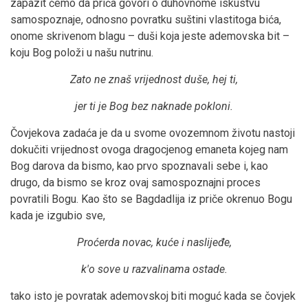
zapazit ćemo da priča govori o duhovnome iskustvu
samospoznaje, odnosno povratku suštini vlastitoga bića,
onome skrivenom blagu – duši koja jeste ademovska bit –
koju Bog položi u našu nutrinu.
Zato ne znaš vrijednost duše, hej ti,
jer ti je Bog bez naknade pokloni.
Čovjekova zadaća je da u svome ovozemnom životu nastoji
dokučiti vrijednost ovoga dragocjenog emaneta kojeg nam
Bog darova da bismo, kao prvo spoznavali sebe i, kao
drugo, da bismo se kroz ovaj samospoznajni proces
povratili Bogu. Kao što se Bagdadlija iz priče okrenuo Bogu
kada je izgubio sve,
Proćerda novac, kuće i naslijeđe,
k'o sove u razvalinama ostade.
tako isto je povratak ademovskoj biti moguć kada se čovjek