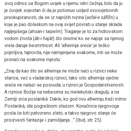
svoj odnos sa Bogom uvijek u njemu iskri čežnja, bilo da ju
je čovjek svjestan ili da je potisnuo usljed ovosvjetovnih
preokupiranosti, da se iz najnižih nizina (
asfal-e sāfīlīn
) u
koje je pao dolaskom na ovaj svijet povrati u stanje sklada
najljepšega (
ahsan-i taqwīm
). Traganje je to za hidrovskom
vodom života (
āb-i hajāt
) što onome ko se napije sa njenog
vrela daruje besmrtnost. Ali 'alhemija sreće' je teško
pojmljiva, tajnovita, nije namijenjena svakome, niti se može
pronaći na svakome mjestu:
„Znaj da kao što se alhemija ne može naći u riznici neke
starice, već u vladarskoj riznici, tako isto alhemija vječne
sreće ne nalazi se posvuda; u riznici je Gospodarstvenosti.
A riznice Božije na nebesima su melekutski dragulji, a na
Zemlji srca poslanikâ. Dakle, ko god ovu alhemiju traži mimo
Poslanikâ, ide pogrešnom stazom. Konačnica njegovoga
posla će biti patvoreno zlato, a takvo njegovo stanje će
proizvesti fantazije i zamišljanja ...“ (Ibid, str. 25).