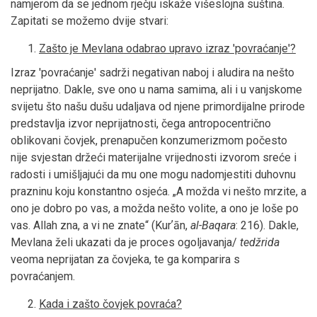
namjerom da se jednom rječju iskaže višeslojna suština.
Zapitati se možemo dvije stvari:
Zašto je Mevlana odabrao upravo izraz 'povraćanje'?
Izraz 'povraćanje' sadrži negativan naboj i aludira na nešto
neprijatno. Dakle, sve ono u nama samima, ali i u vanjskome
svijetu što našu dušu udaljava od njene primordijalne prirode
predstavlja izvor neprijatnosti, čega antropocentrično
oblikovani čovjek, prenapučen konzumerizmom počesto
nije svjestan držeći materijalne vrijednosti izvorom sreće i
radosti i umišljajući da mu one mogu nadomjestiti duhovnu
prazninu koju konstantno osjeća. „A možda vi nešto mrzite, a
ono je dobro po vas, a možda nešto volite, a ono je loše po
vas. Allah zna, a vi ne znate“ (Kurʼān,
al-Baqara
: 216). Dakle,
Mevlana želi ukazati da je proces ogoljavanja/
tedžrida
veoma neprijatan za čovjeka, te ga komparira s
povraćanjem.
Kada i zašto čovjek povraća?