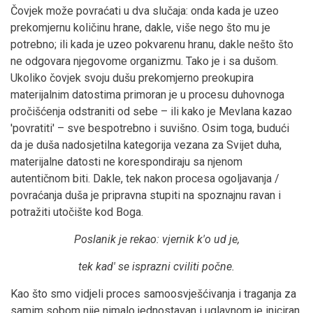
Čovjek može povraćati u dva slučaja: onda kada je uzeo
prekomjernu količinu hrane, dakle, više nego što mu je
potrebno; ili kada je uzeo pokvarenu hranu, dakle nešto što
ne odgovara njegovome organizmu. Tako je i sa dušom.
Ukoliko čovjek svoju dušu prekomjerno preokupira
materijalnim datostima primoran je u procesu duhovnoga
pročišćenja odstraniti od sebe – ili kako je Mevlana kazao
'povratiti' – sve bespotrebno i suvišno. Osim toga, budući
da je duša nadosjetilna kategorija vezana za Svijet duha,
materijalne datosti ne korespondiraju sa njenom
autentičnom biti. Dakle, tek nakon procesa ogoljavanja /
povraćanja duša je pripravna stupiti na spoznajnu ravan i
potražiti utočište kod Boga.
Poslanik je rekao: vjernik k'o ud je,
tek kad' se isprazni cviliti počne.
Kao što smo vidjeli proces samoosvješćivanja i traganja za
samim sobom nije nimalo jednostavan i uglavnom je iniciran