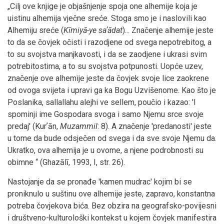
„Cilj ove knjige je objašnjenje spoja one alhemije koja je
uistinu alhemija vječne sreće. Stoga smo je i naslovili kao
Alhemiju sreće (
Kīmiyā-ye saʼādat
)... Značenje alhemije jeste
to da se čovjek očisti i razodjene od svega nepotrebitog, a
to su svojstva manjkavosti, i da se zaodjene i ukrasi svim
potrebitostima, a to su svojstva potpunosti. Uopće uzev,
značenje ove alhemije jeste da čovjek svoje lice zaokrene
od ovoga svijeta i upravi ga ka Bogu Uzvišenome. Kao što je
Poslanika, sallallahu alejhi ve sellem, poučio i kazao: 'I
spominji ime Gospodara svoga i samo Njemu srce svoje
predaj' (Kurʼān,
Muzammil
: 8). A značenje 'predanosti' jeste
u tome da bude odsječen od svega i da sve svoje Njemu da.
Ukratko, ova alhemija je u ovome, a njene podrobnosti su
obimne “ (Ghazālī, 1993, I, str. 26).
Nastojanje da se pronađe 'kamen mudrac' kojim bi se
proniknulo u suštinu ove alhemije jeste, zapravo, konstantna
potreba čovjekova bića. Bez obzira na geografsko-povijesni
i društveno-kulturološki kontekst u kojem čovjek manifestira