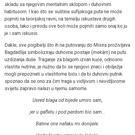
skladu sa njegovim mentalnim sklopom i duhovnim
habitusom. I kao što se suština sufijskoga puta ne može
pojmiti na teorijskoj ravni, na temelju iskustava drugih
osoba, tako i prirodu ove boli može pojmiti samo onaj ko ju
je i sam iskusio.
Dakle, sve pogibelji što ih na putovanju do Misira proživljava
Bagdadlija simboliziraju duhovne postaje (
mekām
) na putu
uzdizanja duše. Traganje za blagom izvan kuće, odnosno
vlastite nutrine, je nužno da bi se njegovi znaci i obilježja
mogli prepoznati u vlastitome biću i da bi duhovni putnik
spoznao da se ono za čim traga u vidljivom i nevidljivome
svijetu zapravo nalazi u njemu samome.
Usred blaga od bijede umiro sam,
jer u gafletu i pod perdom bio sam...
Batine one nafaku mi donijele.