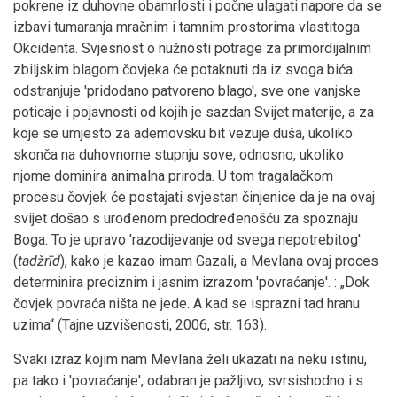
pokrene iz duhovne obamrlosti i počne ulagati napore da se
izbavi tumaranja mračnim i tamnim prostorima vlastitoga
Okcidenta. Svjesnost o nužnosti potrage za primordijalnim
zbiljskim blagom čovjeka će potaknuti da iz svoga bića
odstranjuje 'pridodano patvoreno blago', sve one vanjske
poticaje i pojavnosti od kojih je sazdan Svijet materije, a za
koje se umjesto za ademovsku bit vezuje duša, ukoliko
skonča na duhovnome stupnju sove, odnosno, ukoliko
njome dominira animalna priroda. U tom tragalačkom
procesu čovjek će postajati svjestan činjenice da je na ovaj
svijet došao s urođenom predodređenošću za spoznaju
Boga. To je upravo 'razodijevanje od svega nepotrebitog'
(
tadžrīd
), kako je kazao imam Gazali, a Mevlana ovaj proces
determinira preciznim i jasnim izrazom 'povraćanje'. : „Dok
čovjek povraća ništa ne jede. A kad se isprazni tad hranu
uzima“ (Tajne uzvišenosti, 2006, str. 163).
Svaki izraz kojim nam Mevlana želi ukazati na neku istinu,
pa tako i 'povraćanje', odabran je pažljivo, svrsishodno i s