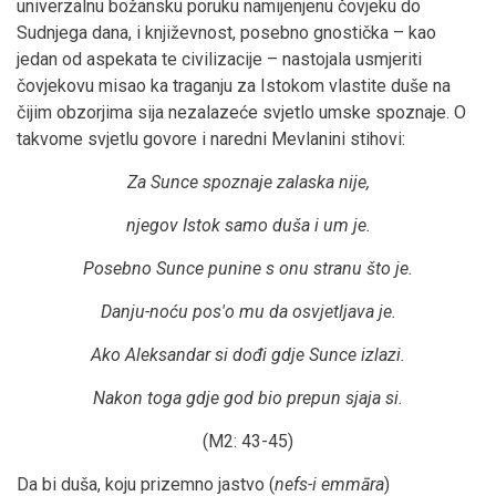
univerzalnu božansku poruku namijenjenu čovjeku do
Sudnjega dana, i književnost, posebno gnostička – kao
jedan od aspekata te civilizacije – nastojala usmjeriti
čovjekovu misao ka traganju za Istokom vlastite duše na
čijim obzorjima sija nezalazeće svjetlo umske spoznaje. O
takvome svjetlu govore i naredni Mevlanini stihovi:
Za Sunce spoznaje zalaska nije,
njegov Istok samo duša i um je.
Posebno Sunce punine s onu stranu što je.
Danju-noću pos'o mu da osvjetljava je.
Ako Aleksandar si dođi gdje Sunce izlazi.
Nakon toga gdje god bio prepun sjaja si.
(M2: 43-45)
Da bi duša, koju prizemno jastvo (
nefs-i emmāra
)