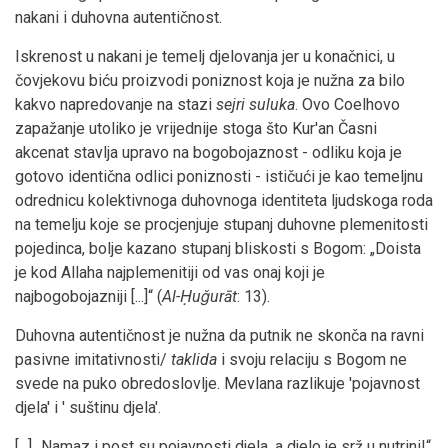
nakani i duhovna autentičnost.
Iskrenost u nakani je temelj djelovanja jer u konačnici, u
čovjekovu biću proizvodi poniznost koja je nužna za bilo
kakvo napredovanje na stazi
sejri suluka
. Ovo Coelhovo
zapažanje utoliko je vrijednije stoga što Kur'an Časni
akcenat stavlja upravo na bogobojaznost - odliku koja je
gotovo identična odlici poniznosti - ističući je kao temeljnu
odrednicu kolektivnoga duhovnoga identiteta ljudskoga roda
na temelju koje se procjenjuje stupanj duhovne plemenitosti
pojedinca, bolje kazano stupanj bliskosti s Bogom: „Doista
je kod Allaha najplemenitiji od vas onaj koji je
najbogobojazniji [...]“ (
Al-Ḥuǧurāt
: 13).
Duhovna autentičnost je nužna da putnik ne skonča na ravni
pasivne imitativnosti/
taklida
i svoju relaciju s Bogom ne
svede na puko obredoslovlje. Mevlana razlikuje 'pojavnost
djela' i ' suštinu djela'.
[...] „Namaz i post su pojavnosti djela, a djelo je srž u nutrini!“