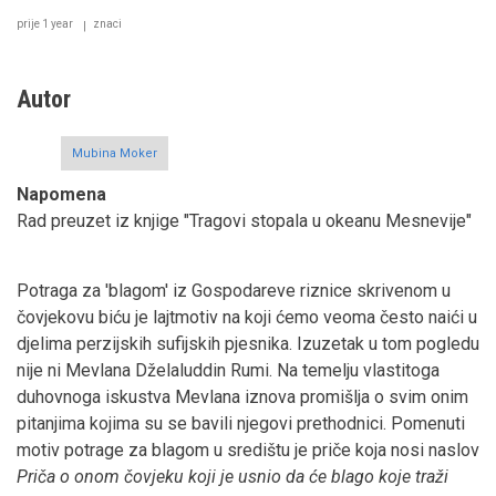
prije 1 year
znaci
Autor
Mubina Moker
Napomena
Rad preuzet iz knjige "Tragovi stopala u okeanu Mesnevije"
Potraga za 'blagom' iz Gospodareve riznice skrivenom u
čovjekovu biću je lajtmotiv na koji ćemo veoma često naići u
djelima perzijskih sufijskih pjesnika. Izuzetak u tom pogledu
nije ni Mevlana Dželaluddin Rumi. Na temelju vlastitoga
duhovnoga iskustva Mevlana iznova promišlja o svim onim
pitanjima kojima su se bavili njegovi prethodnici. Pomenuti
motiv potrage za blagom u središtu je priče koja nosi naslov
Priča o onom čovjeku koji je usnio da će blago koje traži