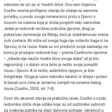
odnosno ne uči se iz 'mudrih štiva'. Ovu nam činjenicu
Coelho veoma profinjeno stavlja do znanja na samome
početku, u uvodu svoga romana kroz priču o
Djevici s
Isusom na rukama
koja je došla posjetiti neki samostan.
Jedan je redovnik recitirao pobožne pjesme, drugi je
pokazivao iluminacije za Bibliju, treći je izdeklamovao imena
svih svetaca. Ali ništa od svega toga nije ostavilo traga ni na
Djevicu, ni na Isusa. Kada su svi predočili svoja saznanja, na
koncu je pristupio redovnik koji – prema Coelhovim riječima
– „nikada nije naučio mudra štiva svoga doba“, ali je bio
najponizniji i u dubini srca želio je nešto svoje ponuditi
Isusu i Djevici. A to nešto, autentično njegovo, je bilo
žongliranje. Stoga je uzeo nekoliko naranči iz džepa i počeo
ih bacati uvis čime je izmamio osmjeh na usnama malog
Isusa (Coelho, 2005, str. 7-8).
Osim što akcenat stavlja na praktičnu ravan, Coelho u osobi
redovnika ističe dvije odlike koje su od suštinske važnosti
za svakoga putnika na stazi duhovne potrage: iskrenost u