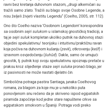
ravni bez kretanja duhovnom stazom, „drugi alkemičari su
tražili samo zlato. Tražili su blago svoje Osobne Legende, a
nisu željeli živjeti vlastitu Legendu“ (Coelho, 2005, str. 112).
Ono što Coelho naziva 'Osobnom Legendom' korespondira
sa osobnim
sejri sulukom
u islamskoj gnostičkoj tradiciji, a
taj je
sejri suluk
kompletan ukoliko putnik na duhovnoj stazi
objedini spekulativnu/ teorijsku i intuitivnu/praktičnu ravan
koja počiva na duhovnom kušanju (
zevk
), otkrovenju (
kešf
) i
izravnom osvjedočenju (
šuhūd
). Dakle, samo će umujući
gnostik, tj. putnik koji svoju spekulativnu spoznaju pretače u
praksu kroz slijeđenje staze
sejri suluka
pronaći blago, jer
iz pasivnosti ne može nastati djelatni čin.
Simbolična potraga pastira Santiaga, junaka Coelhovog
romana, za blagom za koje mu je u nekoliko puta
ponovljenom snu rečeno da je skriveno ispod egipatskih
piramida započinje kod jedne stare napuštene crkve sa
egipatskom smokvom u Španiji. Potraga vodi preko