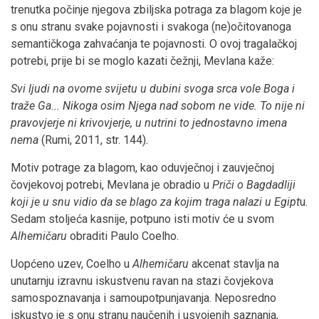
trenutka počinje njegova zbiljska potraga za blagom koje je
s onu stranu svake pojavnosti i svakoga (ne)očitovanoga
semantičkoga zahvaćanja te pojavnosti. O ovoj tragalačkoj
potrebi, prije bi se moglo kazati čežnji, Mevlana kaže:
Svi ljudi na ovome svijetu u dubini svoga srca vole Boga i
traže Ga... Nikoga osim Njega nad sobom ne vide. To nije ni
pravovjerje ni krivovjerje, u nutrini to jednostavno imena
nema
(Rumi, 2011, str. 144)
.
Motiv potrage za blagom, kao oduvječnoj i zauvječnoj
čovjekovoj potrebi, Mevlana je obradio u
Priči o Bagdadliji
koji je u snu vidio da se blago za kojim traga nalazi u Egipt
u.
Sedam stoljeća kasnije, potpuno isti motiv će u svom
Alhemičaru
obraditi Paulo Coelho.
Uopćeno uzev, Coelho u
Alhemičaru
akcenat stavlja na
unutarnju izravnu iskustvenu ravan na stazi čovjekova
samospoznavanja i samoupotpunjavanja. Neposredno
iskustvo je s onu stranu naučenih i usvojenih saznanja,