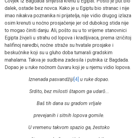
Čovjek iz Bagdada smjesta krenu u Egipat. Pošto je put bio
dalek, ostade bez novca. Kako je u Egiptu bio stranac i nije
imao nikakva poznanika ni prijatelja, nije vidio drugog izlaza
osim krenuti u noćno prosjačenje jer od dubokog stida nije
to mogao činiti danju. Ali, pošto su u to vrijeme stanovnici
Egipta živjeli u strahu od lopova i kradljivaca, prema izričitoj
halifinoj naredbi, noćne straže su hvatale prosjake i
beskućnike koji su u gluho doba tumarali gradskim
mahalama. Takva je sudbina zadesila i putnika iz Bagdada.
Dopao je u ruke noćnom čuvaru koji je u njemu vidio lopova.
Iznenada pasvandžiji
[4]
u ruke dopao.
Srdito, bez milosti štapom ga udarō...
Baš tih dana su gradom vrljale
prevejanih i sitnih lopova gomile.
U vremenu takvom spazio ga, žestoko