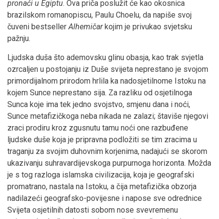
pronaći u Egiptu
. Ova priča poslužit će kao okosnica
brazilskom romanopiscu, Paulu Choelu, da napiše svoj
čuveni bestseller
Alhemičar
kojim je privukao svjetsku
pažnju.
Ljudska duša što ademovsku glinu obasja, kao trak svjetla
ozrcaljen u postojanju iz Duše svijeta neprestano je svojom
primordijalnom prirodom hrlila ka nadosjetilnome Istoku na
kojem Sunce neprestano sija. Za razliku od osjetilnoga
Sunca koje ima tek jedno svojstvo, smjenu dana i noći,
Sunce metafizičkoga neba nikada ne zalazi; štaviše njegovi
zraci prodiru kroz zgusnutu tamu noći one razbuđene
ljudske duše koja je pripravna podložiti se tim zracima u
traganju za svojim duhovnim korjenima, nadajući se skorom
ukazivanju suhravardijevskoga purpurnoga horizonta. Možda
je s tog razloga islamska civilizacija, koja je geografski
promatrano, nastala na Istoku, a čija metafizička obzorja
nadilazeći geografsko-povijesne i napose sve odrednice
Svijeta osjetilnih datosti sobom nose svevremenu