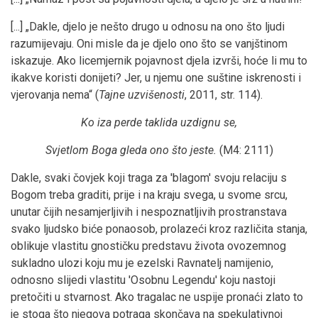
[...] „Dakle, djelo je nešto drugo u odnosu na ono što ljudi
razumijevaju. Oni misle da je djelo ono što se vanjštinom
iskazuje. Ako licemjernik pojavnost djela izvrši, hoće li mu to
ikakve koristi donijeti? Jer, u njemu one suštine iskrenosti i
vjerovanja nema“ (
Tajne uzvišenosti
, 2011, str. 114).
Ko iza perde taklida uzdignu se,
Svjetlom Boga gleda ono što jeste.
(M4: 2111)
Dakle, svaki čovjek koji traga za 'blagom' svoju relaciju s
Bogom treba graditi, prije i na kraju svega, u svome srcu,
unutar čijih nesamjerljivih i nespoznatljivih prostranstava
svako ljudsko biće ponaosob, prolazeći kroz različita stanja,
oblikuje vlastitu gnostičku predstavu života ovozemnog
sukladno ulozi koju mu je ezelski Ravnatelj namijenio,
odnosno slijedi vlastitu 'Osobnu Legendu' koju nastoji
pretočiti u stvarnost. Ako tragalac ne uspije pronaći zlato to
je stoga što njegova potraga skončava na spekulativnoj