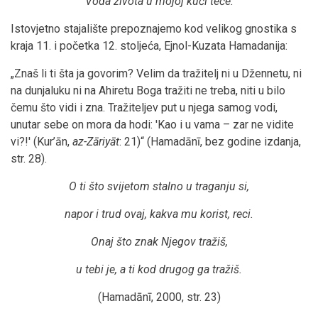
Voda života u mojoj kući teče.
Istovjetno stajalište prepoznajemo kod velikog gnostika s
kraja 11. i početka 12. stoljeća, Ejnol-Kuzata Hamadanija:
„Znaš li ti šta ja govorim? Velim da tražitelj ni u Džennetu, ni
na dunjaluku ni na Ahiretu Boga tražiti ne treba, niti u bilo
čemu što vidi i zna. Tražiteljev put u njega samog vodi,
unutar sebe on mora da hodi: 'Kao i u vama – zar ne vidite
vi?!' (Kur’ān,
az-Zāriyāt
: 21)“ (Hamadānī, bez godine izdanja,
str. 28).
O ti što svijetom stalno u traganju si,
napor i trud ovaj, kakva mu korist, reci.
Onaj što znak Njegov tražiš,
u tebi je, a ti kod drugog ga tražiš.
(Hamadānī, 2000, str. 23)