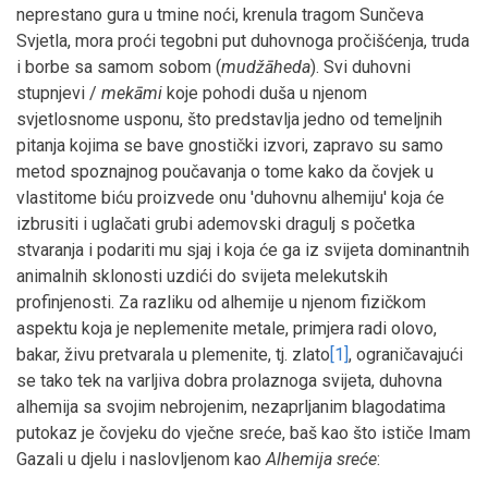
neprestano gura u tmine noći, krenula tragom Sunčeva
Svjetla, mora proći tegobni put duhovnoga pročišćenja, truda
i borbe sa samom sobom (
mudžāheda
). Svi duhovni
stupnjevi /
mekāmi
koje pohodi duša u njenom
svjetlosnome usponu, što predstavlja jedno od temeljnih
pitanja kojima se bave gnostički izvori, zapravo su samo
metod spoznajnog poučavanja o tome kako da čovjek u
vlastitome biću proizvede onu 'duhovnu alhemiju' koja će
izbrusiti i uglačati grubi ademovski dragulj s početka
stvaranja i podariti mu sjaj i koja će ga iz svijeta dominantnih
animalnih sklonosti uzdići do svijeta melekutskih
profinjenosti. Za razliku od alhemije u njenom fizičkom
aspektu koja je neplemenite metale, primjera radi olovo,
bakar, živu pretvarala u plemenite, tj. zlato
[1]
, ograničavajući
se tako tek na varljiva dobra prolaznoga svijeta, duhovna
alhemija sa svojim nebrojenim, nezaprljanim blagodatima
putokaz je čovjeku do vječne sreće, baš kao što ističe Imam
Gazali u djelu i naslovljenom kao
Alhemija sreće
: