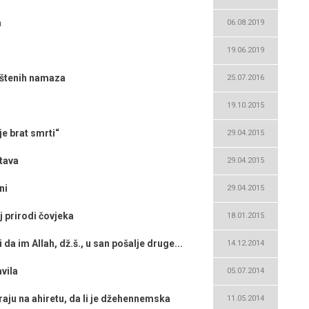
a
06.08.2019
19.06.2019
uštenih namaza
25.07.2016
19.10.2015
je brat smrti“
29.04.2015
stava
29.04.2015
ni
29.04.2015
j prirodi čovjeka
18.01.2015
 da im Allah, dž.š., u san pošalje druge...
14.12.2014
vila
05.07.2014
tiraju na ahiretu, da li je džehennemska
11.05.2014