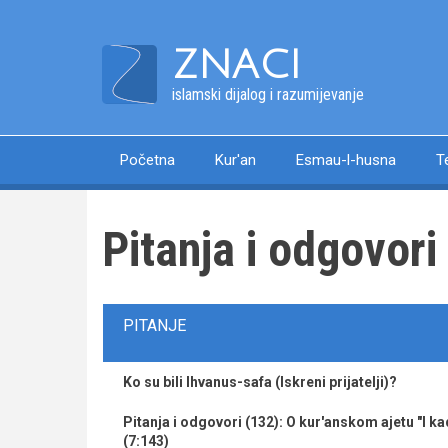
Skip
to
ZNACI
main
content
islamski dijalog i razumijevanje
Početna
Kur'an
Esmau-l-husna
T
Main
navigation
Pitanja i odgovori
PITANJE
Ko su bili Ihvanus-safa (Iskreni prijatelji)?
Pitanja i odgovori (132): O kur'anskom ajetu "I k
(7:143)