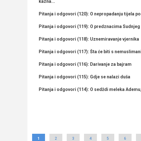
kazna...
Pitanja i odgovori (120): O nepropadanju tijela pos
Pitanja i odgovori (119): O predznacima Sudnjeg 
Pitanja i odgovori (118): Uznemiravanje vjernika
Pitanja i odgovori (117): Šta će biti s nemuslima
Pitanja i odgovori (116): Darivanje za bajram
Pitanja i odgovori (115): Gdje se nalazi duša
Pitanja i odgovori (114): O sedždi meleka Ademu,
Pagination
Current
1
Page
2
Page
3
Page
4
Page
5
Page
6