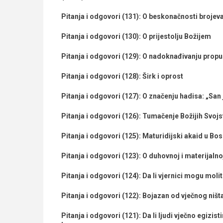
Pitanja i odgovori (131): O beskonačnosti brojev
Pitanja i odgovori (130): O prijestolju Božijem
Pitanja i odgovori (129): O nadoknađivanju prop
Pitanja i odgovori (128): Širk i oprost
Pitanja i odgovori (127): O značenju hadisa: „San 
Pitanja i odgovori (126): Tumačenje Božijih Svoj
Pitanja i odgovori (125): Maturidijski akaid u Bos
Pitanja i odgovori (123): O duhovnoj i materijalno
Pitanja i odgovori (124): Da li vjernici mogu moliti
Pitanja i odgovori (122): Bojazan od vječnog ništa
Pitanja i odgovori (121): Da li ljudi vječno egizis