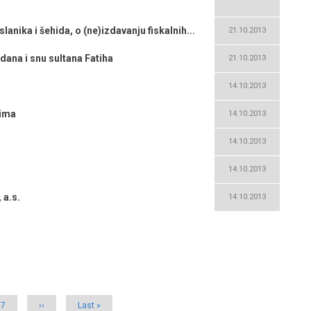
lanika i šehida, o (ne)izdavanju fiskalnih...
21.10.2013
dana i snu sultana Fatiha
21.10.2013
14.10.2013
nima
14.10.2013
14.10.2013
14.10.2013
 a.s.
14.10.2013
Page
7
Next
››
Last
Last »