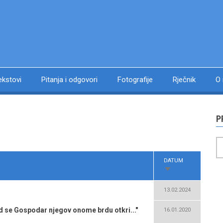
ekstovi
Pitanja i odgovori
Fotografije
Rječnik
O
P
P
DATUM
SORT
ASCENDING
13.02.2024
ad se Gospodar njegov onome brdu otkri..."
16.01.2020