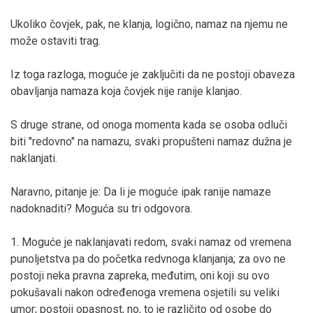
Ukoliko čovjek, pak, ne klanja, logično, namaz na njemu ne
može ostaviti trag.
Iz toga razloga, moguće je zaključiti da ne postoji obaveza
obavljanja namaza koja čovjek nije ranije klanjao.
S druge strane, od onoga momenta kada se osoba odluči
biti "redovno" na namazu, svaki propušteni namaz dužna je
naklanjati.
Naravno, pitanje je: Da li je moguće ipak ranije namaze
nadoknaditi? Moguća su tri odgovora.
1. Moguće je naklanjavati redom, svaki namaz od vremena
punoljetstva pa do početka redvnoga klanjanja; za ovo ne
postoji neka pravna zapreka, međutim, oni koji su ovo
pokušavali nakon određenoga vremena osjetili su veliki
umor; postoji opasnost, no, to je različito od osobe do