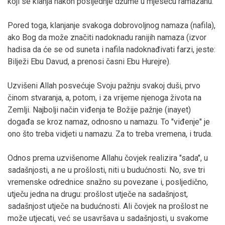
koji se klanja nakon posljednje džume u mjesecu ramazanu.
Pored toga, klanjanje svakoga dobrovoljnog namaza (nafila),
ako Bog da može značiti nadoknadu ranijih namaza (izvor
hadisa da će se od suneta i nafila nadoknađivati farzi, jeste:
Bilježi Ebu Davud, a prenosi časni Ebu Hurejre).
Uzvišeni Allah posvećuje Svoju pažnju svakoj duši, prvo
činom stvaranja, a, potom, i za vrijeme njenoga života na
Zemlji. Najbolji način viđenja te Božije pažnje (inayet)
događa se kroz namaz, odnosno u namazu. To "viđenje" je
ono što treba vidjeti u namazu. Za to treba vremena, i truda.
Odnos prema uzvišenome Allahu čovjek realizira "sada", u
sadašnjosti, a ne u prošlosti, niti u budućnosti. No, sve tri
vremenske odrednice snažno su povezane i, posljedično,
utječu jedna na drugu: prošlost utječe na sadašnjost,
sadašnjost utječe na budućnosti. Ali čovjek na prošlost ne
može utjecati, već se usavršava u sadašnjosti, u svakome