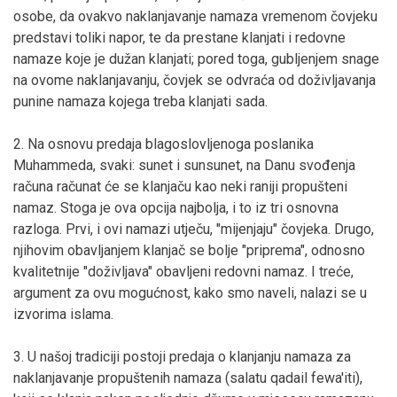
osobe, da ovakvo naklanjavanje namaza vremenom čovjeku
predstavi toliki napor, te da prestane klanjati i redovne
namaze koje je dužan klanjati; pored toga, gubljenjem snage
na ovome naklanjavanju, čovjek se odvraća od doživljavanja
punine namaza kojega treba klanjati sada.
2. Na osnovu predaja blagoslovljenoga poslanika
Muhammeda, svaki: sunet i sunsunet, na Danu svođenja
računa računat će se klanjaču kao neki raniji propušteni
namaz. Stoga je ova opcija najbolja, i to iz tri osnovna
razloga. Prvi, i ovi namazi utječu, "mijenjaju" čovjeka. Drugo,
njihovim obavljanjem klanjač se bolje "priprema", odnosno
kvalitetnije "doživljava" obavljeni redovni namaz. I treće,
argument za ovu mogućnost, kako smo naveli, nalazi se u
izvorima islama.
3. U našoj tradiciji postoji predaja o klanjanju namaza za
naklanjavanje propuštenih namaza (salatu qadail fewa'iti),