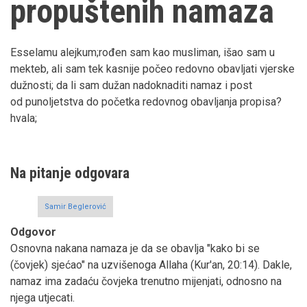
propuštenih namaza
Esselamu alejkum;rođen sam kao musliman, išao sam u
mekteb, ali sam tek kasnije počeo redovno obavljati vjerske
dužnosti; da li sam dužan nadoknaditi namaz i post
od punoljetstva do početka redovnog obavljanja propisa?
hvala;
Na pitanje odgovara
Samir Beglerović
Odgovor
Osnovna nakana namaza je da se obavlja "kako bi se
(čovjek) sjećao" na uzvišenoga Allaha (Kur'an, 20:14). Dakle,
namaz ima zadaću čovjeka trenutno mijenjati, odnosno na
njega utjecati.