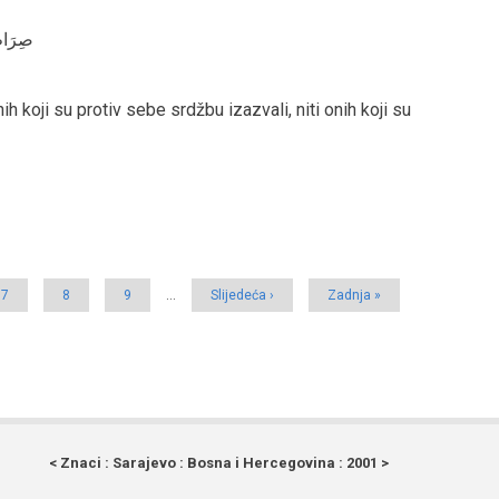
صِرَاطَ 
h koji su protiv sebe srdžbu izazvali, niti onih koji su
Page
7
Page
8
Page
9
…
Next
Slijedeća ›
Last
Zadnja »
page
page
< Znaci : Sarajevo : Bosna i Hercegovina : 2001 >