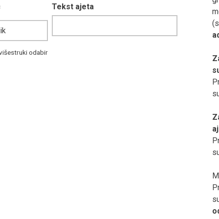
c
Tekst ajeta
m
(s
a
višestruki odabir
Z
s
Pr
s
Z
a
Pr
s
M
Pr
s
o