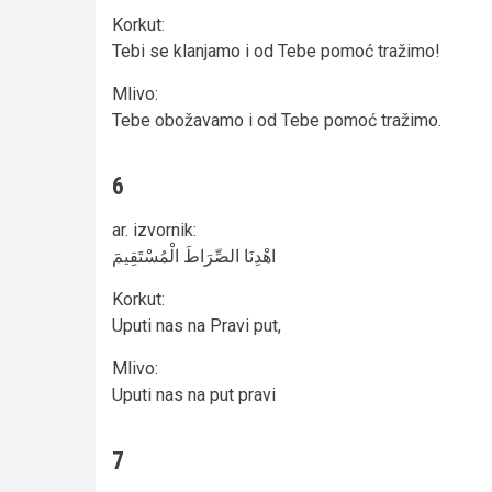
Korkut
:
Tebi se klanjamo i od Tebe pomoć tražimo!
Mlivo
:
Tebe obožavamo i od Tebe pomoć tražimo.
6
ar. izvornik
:
اهْدِنَا الصِّرَاطَ الْمُسْتَقِيمَ
Korkut
:
Uputi nas na Pravi put,
Mlivo
:
Uputi nas na put pravi
7