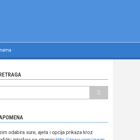
 nama
RETRAGA
retraga
APOMENA
im odabira sure, ajeta i opcija prikaza kroz
afički interfejs na stranici
http://znaci.com/quran
,