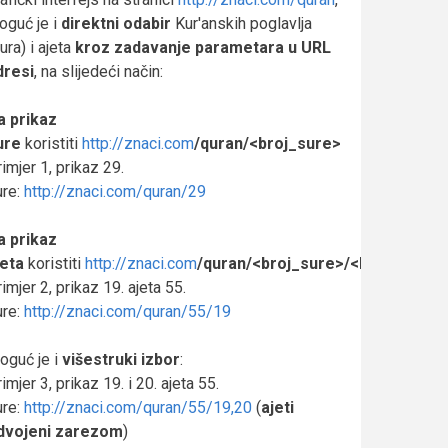
oguć je i
direktni odabir
Kur'anskih poglavlja
ura) i ajeta
kroz zadavanje
parametara u URL
dresi
, na slijedeći način:
a prikaz
ure
koristiti
http://znaci.com
/quran/<broj_sure>
imjer 1, prikaz 29.
ure:
http://znaci.com/quran/29
a prikaz
jeta
koristiti
http://znaci.com
/quran/<broj_sure>/<broj_ajeta>
imjer 2, prikaz 19. ajeta 55.
ure:
http://znaci.com/quran/55/19
oguć je i
višestruki izbor
:
imjer 3, prikaz 19. i 20. ajeta 55.
ure:
http://znaci.com/quran/55/19,20
(
ajeti
dvojeni zarezom
)