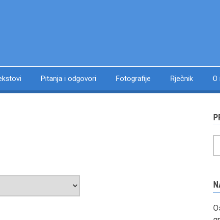
ekstovi
Pitanja i odgovori
Fotografije
Rječnik
O
P
P
N
Os
gr