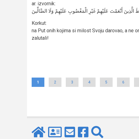
ar. izvornik
:
الَّذِينَ أَنْعَمْتَ عَلَيْهِمْ غَيْرِ الْمَغْضُوبِ عَلَيْهِمْ وَلَا الضَّالِّينَ
Korkut
:
na Put onih kojima si milost Svoju darovao, a ne oni
zalutali!
Pagination
Current
1
Page
2
Page
3
Page
4
Page
5
Page
6
page