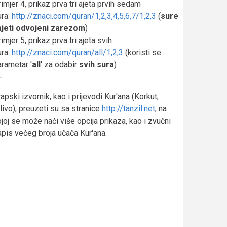
imjer 4, prikaz prva tri ajeta prvih sedam
ura:
http://znaci.com/quran/1,2,3,4,5,6,7/1,2,3
(
sure
 ajeti odvojeni zarezom
)
imjer 5, prikaz prva tri ajeta svih
ura:
http://znaci.com/quran/all/1,2,3
(koristi se
rametar '
all
' za odabir
svih sura
)
-
apski izvornik, kao i prijevodi Kur'ana (Korkut,
ivo), preuzeti su sa stranice
http://tanzil.net
, na
joj se može naći više opcija prikaza, kao i zvučni
apis većeg broja učača Kur'ana.