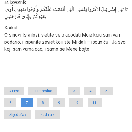
ar. izvornik
:
يَا بَنِي إِسْرَائِيلَ اذْكُرُوا نِعْمَتِيَ الَّتِي أَنْعَمْتُ عَلَيْكُمْ وَأَوْفُوا بِعَهْدِي أُوفِ
بِعَهْدِكُمْ وَإِيَّايَ فَارْهَبُونِ
Korkut
:
O sinovi Israilovi, sjetite se blagodati Moje koju sam vam
podario, i ispunite zavjet koji ste Mi dali – ispuniću i Ja svoj
koji sam vama dao, i samo se Mene bojte!
Pagination
First
« Prva
Previous
‹ Prethodna
…
Page
3
Page
4
Page
5
page
page
Page
6
Current
7
Page
8
Page
9
Page
10
Page
11
…
page
Next
Slijedeća ›
Last
Zadnja »
page
page