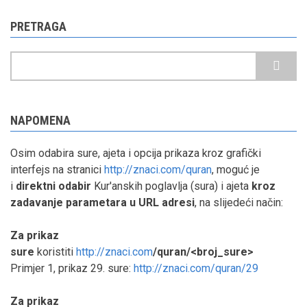
PRETRAGA
Pretraga
NAPOMENA
Osim odabira sure, ajeta i opcija prikaza kroz grafički
interfejs na stranici
http://znaci.com/quran
, moguć je
i
direktni odabir
Kur'anskih poglavlja (sura) i ajeta
kroz
zadavanje
parametara u URL adresi
, na slijedeći način:
Za prikaz
sure
koristiti
http://znaci.com
/quran/<broj_sure>
Primjer 1, prikaz 29. sure:
http://znaci.com/quran/29
Za prikaz