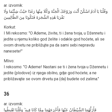
ar. izvornik
:
وَقُلْنَا يَا آدَمُ اسْكُنْ أَنْتَ وَزَوْجُكَ الْجَنَّةَ وَكُلَا مِنْهَا رَغَدًا حَيْثُ شِئْتُمَا وَلَا
تَقْرَبَا هَٰذِهِ الشَّجَرَةَ فَتَكُونَا مِنَ الظَّالِمِينَ
Korkut
:
I Mi rekosmo: "O Ademe, živite, ti i žena tvoja, u Džennetu i
jedite u njemu koliko god želite i odakle god hoćete, ali se
ovom drvetu ne približujte pa da sami sebi nepravdu
nanesete!"
Mlivo
:
I rekosmo: "O Ademe! Nastani se ti i žena tvoja u Džennetu i
jedite (plodove) iz njega obilno, gdje god hoćete; a ne
približavajte se ovom drvetu pa (da) budete od zalima."
36
ar. izvornik
:
فَأَزَلَّهُمَا الشَّيْطَانُ عَنْهَا فَأَخْرَجَهُمَا مِمَّا كَانَا فِيهِ ۖ وَقُلْنَا اهْبِطُوا