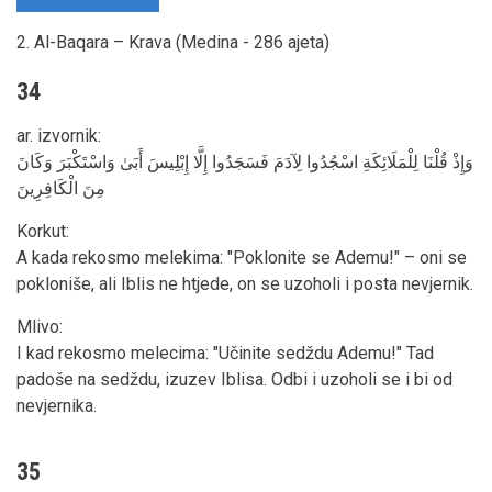
2. Al-Baqara – Krava (Medina - 286 ajeta)
34
ar. izvornik
:
وَإِذْ قُلْنَا لِلْمَلَائِكَةِ اسْجُدُوا لِآدَمَ فَسَجَدُوا إِلَّا إِبْلِيسَ أَبَىٰ وَاسْتَكْبَرَ وَكَانَ
مِنَ الْكَافِرِينَ
Korkut
:
A kada rekosmo melekima: "Poklonite se Ademu!" – oni se
pokloniše, ali Iblis ne htjede, on se uzoholi i posta nevjernik.
Mlivo
:
I kad rekosmo melecima: "Učinite sedždu Ademu!" Tad
padoše na sedždu, izuzev Iblisa. Odbi i uzoholi se i bi od
nevjernika.
35