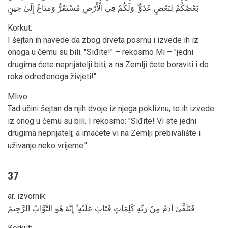
بَعْضُكُمْ لِبَعْضٍ عَدُوٌّ ۖ وَلَكُمْ فِي الْأَرْضِ مُسْتَقَرٌّ وَمَتَاعٌ إِلَىٰ حِينٍ
Korkut
:
I šejtan ih navede da zbog drveta posrnu i izvede ih iz
onoga u čemu su bili. "Siđite!" – rekosmo Mi – "jedni
drugima ćete neprijatelji biti, a na Zemlji ćete boraviti i do
roka određenoga živjeti!"
Mlivo
:
Tad učini šejtan da njih dvoje iz njega pokliznu, te ih izvede
iz onog u čemu su bili. I rekosmo: "Siđite! Vi ste jedni
drugima neprijatelj; a imaćete vi na Zemlji prebivalište i
uživanje neko vrijeme."
37
ar. izvornik
:
فَتَلَقَّىٰ آدَمُ مِنْ رَبِّهِ كَلِمَاتٍ فَتَابَ عَلَيْهِ ۚ إِنَّهُ هُوَ التَّوَّابُ الرَّحِيمُ