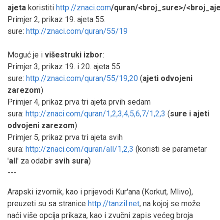
ajeta
koristiti
http://znaci.com
/quran/<broj_sure>/<broj_aj
Primjer 2, prikaz 19. ajeta 55.
sure:
http://znaci.com/quran/55/19
Moguć je i
višestruki izbor
:
Primjer 3, prikaz 19. i 20. ajeta 55.
sure:
http://znaci.com/quran/55/19,20
(
ajeti odvojeni
zarezom
)
Primjer 4, prikaz prva tri ajeta prvih sedam
sura:
http://znaci.com/quran/1,2,3,4,5,6,7/1,2,3
(
sure i ajeti
odvojeni zarezom
)
Primjer 5, prikaz prva tri ajeta svih
sura:
http://znaci.com/quran/all/1,2,3
(koristi se parametar
'
all
' za odabir
svih sura
)
---
Arapski izvornik, kao i prijevodi Kur'ana (Korkut, Mlivo),
preuzeti su sa stranice
http://tanzil.net
, na kojoj se može
naći više opcija prikaza, kao i zvučni zapis većeg broja