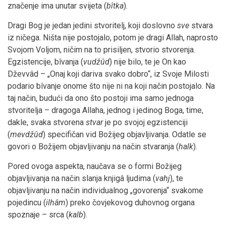
značenje ima unutar svijeta (
bîtka
).
Dragi Bog je jedan jedini stvoritelj, koji doslovno
sve
stvara
iz ničega. Ništa nije postojalo, potom je dragi Allah, naprosto
Svojom Voljom, ničim na to prisiljen, stvorio stvorenja.
Egzistencije, bîvanja (
vudžûd
) nije bilo, te je On kao
Dževvâd – „Onaj koji dariva svako dobro“, iz Svoje Milosti
podario bîvanje onome što nije ni na koji način postojalo. Na
taj način, budući da ono što postoji ima samo jednoga
stvoritelja – dragoga Allaha, jednog i jedinog Boga, time,
dakle, svaka stvorena
stvar
je po svojoj egzistenciji
(
mevdžûd
) specifičan vid Božijeg objavljivanja. Odatle se
govori o Božijem objavljivanju na način stvaranja (
halk
).
Pored ovoga aspekta, naučava se o formi Božijeg
objavljivanja na način slanja knjigâ ljudima (
vahj
), te
objavljivanju na način individualnog „govorenja“ svakome
pojedincu (
ilhâm
) preko čovjekovog duhovnog organa
spoznaje – srca (
kalb
).