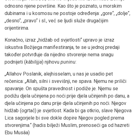
odnosno njene površine. Kao što je poznato, u morskim
dubinama i u kosmosu ne postoje određenja: „gore“, „dolje“,
„desno“, „pravo“ i sl., već se ljudi služe drugačijim
orijentirima.
Konačno, izraz „hidžab od svjetlosti“ upravo je izraz
iskustva Božijega manifestiranja, te se u jednoj predaji
također potvrđuje da nijedno stvorenje nema snagu
podnijeti (
kâbilijja
) njihovu
puninu
:
„Allahov Poslanik, alejhisselam, u nas je usadio pet
rečenica: „Allah, silni i svevišnji, ne spava. Njemu ne priliči
spavanje. On spušta pravednost i podiže je. Njemu se
podižu djela učinjena po noći prije djela učinjenih po danu, a
djela učinjena po danu prije djela učinjenih po noći. Njegov
hidžab (ogrtač) je svjetlost. Kada bi ga otkrio, slave Njegova
Lica sagorjele bi sve dokle dopire Njegov pogled prema
stvorenjima.“ (hadis bilježi Muslim, prenoseći ga od hazreti
Ebu Musâa)