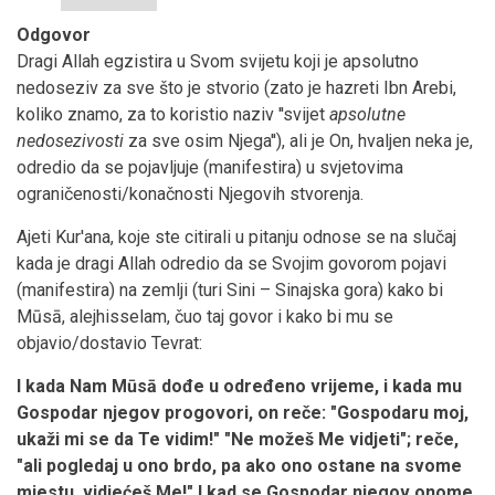
Odgovor
Dragi Allah egzistira u Svom svijetu koji je apsolutno
nedoseziv za sve što je stvorio (zato je hazreti Ibn Arebi,
koliko znamo, za to koristio naziv ''svijet
apsolutne
nedosezivosti
za sve osim Njega''), ali je On, hvaljen neka je,
odredio da se pojavljuje (manifestira) u svjetovima
ograničenosti/konačnosti Njegovih stvorenja.
Ajeti Kur'ana, koje ste citirali u pitanju odnose se na slučaj
kada je dragi Allah odredio da se Svojim govorom pojavi
(manifestira) na zemlji (turi Sini – Sinajska gora) kako bi
Mūsā, alejhisselam, čuo taj govor i kako bi mu se
objavio/dostavio Tevrat:
I kada Nam Mūsā dođe u određeno vrijeme, i kada mu
Gospodar njegov progovori, on reče: "Gospodaru moj,
ukaži mi se da Te vidim!" "Ne možeš Me vidjeti"; reče,
"ali pogledaj u ono brdo, pa ako ono ostane na svome
mjestu, vidjećeš Me!" I kad se Gospodar njegov onome