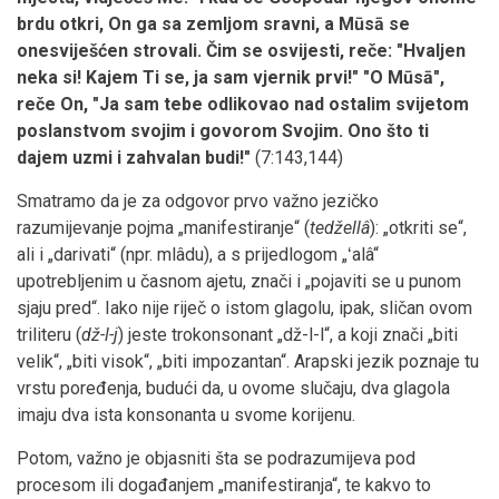
brdu otkri, On ga sa zemljom sravni, a Mūsā se
onesviješćen strovali. Čim se osvijesti, reče: "Hvaljen
neka si! Kajem Ti se, ja sam vjernik prvi!" "O Mūsā",
reče On, "Ja sam tebe odlikovao nad ostalim svijetom
poslanstvom svojim i govorom Svojim. Ono što ti
dajem uzmi i zahvalan budi!"
(7:143,144)
Smatramo da je za odgovor prvo važno jezičko
razumijevanje pojma „manifestiranje“ (
tedžellâ
): „otkriti se“,
ali i „darivati“ (npr. mlâdu), a s prijedlogom „ʻalâ“
upotrebljenim u časnom ajetu, znači i „pojaviti se u punom
sjaju pred“. Iako nije riječ o istom glagolu, ipak, sličan ovom
triliteru (
dž-l-j
) jeste trokonsonant „dž-l-l“, a koji znači „biti
velik“, „biti visok“, „biti impozantan“. Arapski jezik poznaje tu
vrstu poređenja, budući da, u ovome slučaju, dva glagola
imaju dva ista konsonanta u svome korijenu.
Potom, važno je objasniti šta se podrazumijeva pod
procesom ili događanjem „manifestiranja“, te kakvo to