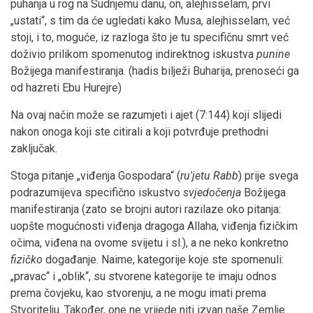
puhanja u rog na Sudnjemu danu, on, alejhisselam, prvi
„ustati“, s tim da će ugledati kako Musa, alejhisselam, već
stoji, i to, moguće, iz razloga što je tu specifičnu smrt već
doživio prilikom spomenutog indirektnog iskustva
punine
Božijega manifestiranja. (hadis bilježi Buharija, prenoseći ga
od hazreti Ebu Hurejre)
Na ovaj način može se razumjeti i ajet (7:144) koji slijedi
nakon onoga koji ste citirali a koji potvrđuje prethodni
zaključak.
Stoga pitanje „viđenja Gospodara“ (
ru'jetu Rabb
) prije svega
podrazumijeva specifično iskustvo
svjedočenja
Božijega
manifestiranja (zato se brojni autori razilaze oko pitanja:
uopšte mogućnosti viđenja dragoga Allaha, viđenja fizičkim
očima, viđena na ovome svijetu i sl.), a ne neko konkretno
fizičko
događanje. Naime, kategorije koje ste spomenuli:
„pravac“ i „oblik“, su stvorene kategorije te imaju odnos
prema čovjeku, kao stvorenju, a ne mogu imati prema
Stvoritelju. Također, one ne vrijede niti izvan naše Zemlje