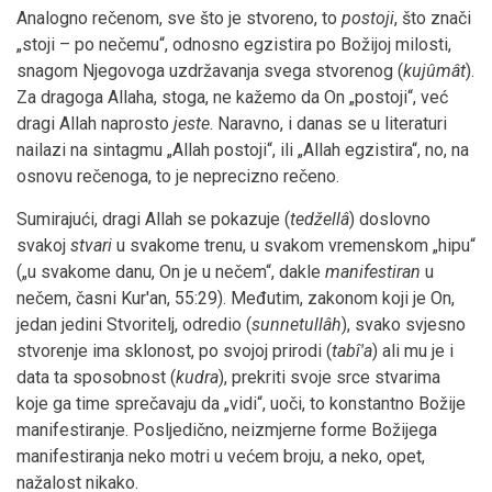
Analogno rečenom, sve što je stvoreno, to
postoji
, što znači
„stoji – po nečemu“, odnosno egzistira po Božijoj milosti,
snagom Njegovoga uzdržavanja svega stvorenog (
kujûmât
).
Za dragoga Allaha, stoga, ne kažemo da On „postoji“, već
dragi Allah naprosto
jeste
. Naravno, i danas se u literaturi
nailazi na sintagmu „Allah postoji“, ili „Allah egzistira“, no, na
osnovu rečenoga, to je neprecizno rečeno.
Sumirajući, dragi Allah se pokazuje (
tedžellâ
) doslovno
svakoj
stvari
u svakome trenu, u svakom vremenskom „hipu“
(„u svakome danu, On je u nečem“, dakle
manifestiran
u
nečem, časni Kur'an, 55:29). Međutim, zakonom koji je On,
jedan jedini Stvoritelj, odredio (
sunnetullâh
), svako svjesno
stvorenje ima sklonost, po svojoj prirodi (
tabî'a
) ali mu je i
data ta sposobnost (
kudra
), prekriti svoje srce stvarima
koje ga time sprečavaju da „vidi“, uoči, to konstantno Božije
manifestiranje. Posljedično, neizmjerne forme Božijega
manifestiranja neko motri u većem broju, a neko, opet,
nažalost nikako.