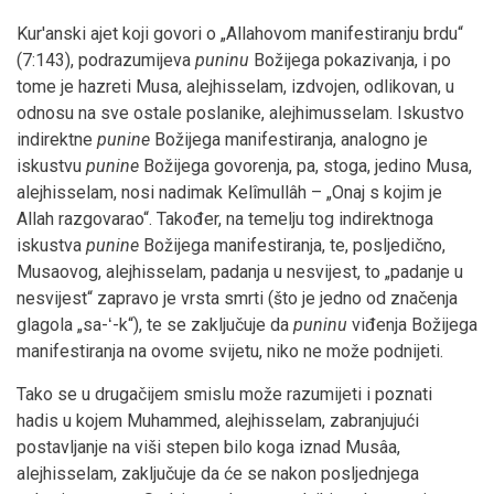
Kur'anski ajet koji govori o „Allahovom manifestiranju brdu“
(7:143), podrazumijeva
puninu
Božijega pokazivanja, i po
tome je hazreti Musa, alejhisselam, izdvojen, odlikovan, u
odnosu na sve ostale poslanike, alejhimusselam. Iskustvo
indirektne
punine
Božijega manifestiranja, analogno je
iskustvu
punine
Božijega govorenja, pa, stoga, jedino Musa,
alejhisselam, nosi nadimak Kelîmullâh – „Onaj s kojim je
Allah razgovarao“. Također, na temelju tog indirektnoga
iskustva
punine
Božijega manifestiranja, te, posljedično,
Musaovog, alejhisselam, padanja u nesvijest, to „padanje u
nesvijest“ zapravo je vrsta smrti (što je jedno od značenja
glagola „sa-ʻ-k“), te se zaključuje da
puninu
viđenja Božijega
manifestiranja na ovome svijetu, niko ne može podnijeti.
Tako se u drugačijem smislu može razumijeti i poznati
hadis u kojem Muhammed, alejhisselam, zabranjujući
postavljanje na viši stepen bilo koga iznad Musâa,
alejhisselam, zaključuje da će se nakon posljednjega