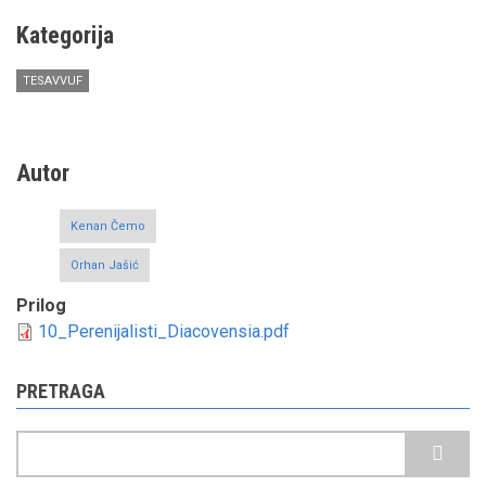
Kategorija
TESAVVUF
Autor
Kenan Čemo
Orhan Jašić
Prilog
10_Perenijalisti_Diacovensia.pdf
PRETRAGA
Pretraga