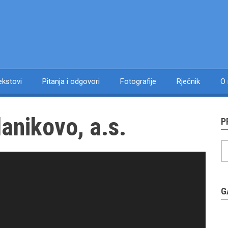
ekstovi
Pitanja i odgovori
Fotografije
Rječnik
O
anikovo, a.s.
P
P
G