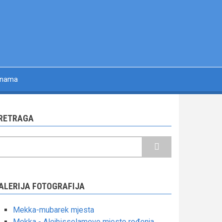
 nama
RETRAGA
retraga
ALERIJA FOTOGRAFIJA
Mekka-mubarek mjesta
Mekka - Alejhisselamovo mjesto rođenja