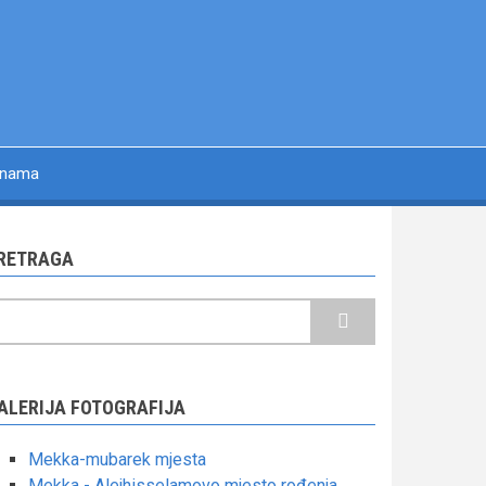
 nama
RETRAGA
retraga
ALERIJA FOTOGRAFIJA
Mekka-mubarek mjesta
Mekka - Alejhisselamovo mjesto rođenja