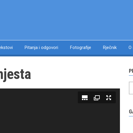
ekstovi
Pitanja i odgovori
Fotografije
Rječnik
O
jesta
P
P
G