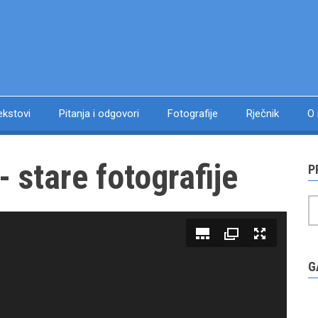
ekstovi
Pitanja i odgovori
Fotografije
Rječnik
O
 stare fotografije
P
P
G