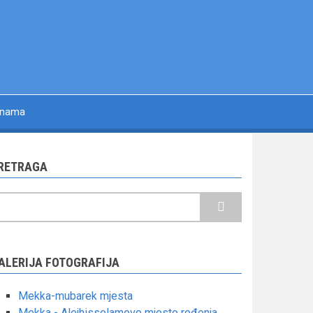
 nama
RETRAGA
retraga
ALERIJA FOTOGRAFIJA
Mekka-mubarek mjesta
Mekka - Alejhisselamovo mjesto rođenja