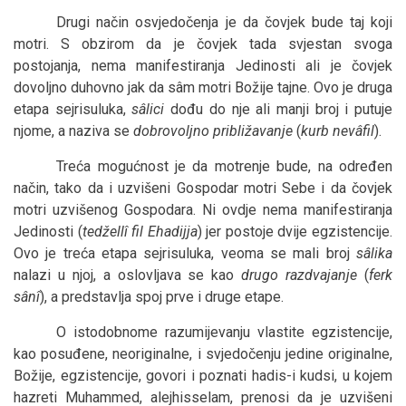
Drugi način osvjedočenja je da čovjek bude taj koji
motri. S obzirom da je čovjek tada svjestan svoga
postojanja, nema manifestiranja Jedinosti ali je čovjek
dovoljno duhovno jak da sâm motri Božije tajne. Ovo je druga
etapa sejrisuluka,
sâlici
dođu do nje ali manji broj i putuje
njome, a naziva se
dobrovoljno približavanje
(
kurb nevâfil
).
Treća mogućnost je da motrenje bude, na određen
način, tako da i uzvišeni Gospodar motri Sebe i da čovjek
motri uzvišenog Gospodara. Ni ovdje nema manifestiranja
Jedinosti (
tedžellî fil Ehadijja
) jer postoje dvije egzistencije.
Ovo je treća etapa sejrisuluka, veoma se mali broj
sâlika
nalazi u njoj, a oslovljava se kao
drugo razdvajanje
(
ferk
sânî
), a predstavlja spoj prve i druge etape.
O istodobnome razumijevanju vlastite egzistencije,
kao posuđene, neoriginalne, i svjedočenju jedine originalne,
Božije, egzistencije, govori i poznati hadis-i kudsi, u kojem
hazreti Muhammed, alejhisselam, prenosi da je uzvišeni