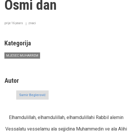
Osmi dan
prije 16 years
znaci
Kategorija
MJESEC MUHARREM
Autor
Samir Beglerović
Elhamdulillah, elhamdulillah, elhamdulillahi Rabbil alemin
Vessalatu vesselamu ala sejjidina Muhammedin ve ala Alihi