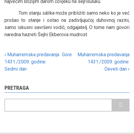
najvećim Božijim darom čovjeku na sejrisuluku.
Tom stanju
sâlika
može približiti samo neko ko je već
prošao to stanje i ostao na zadivljujućoj duhovnoj razini,
samo iskusni savršeni vodič, odgajatelj. O tome nam govori
naredna hazreti Šejhi Ekberova mudrost.
‹
Muharremska predavanja
Gore
Muharremska predavanja
Book
1431./2009. godine:
1431./2009. godine:
traversal
Sedmi dan
Deveti dan
›
links
for
PRETRAGA
Muharremska
Pretraga
predavanja
1431./2009.
godine: