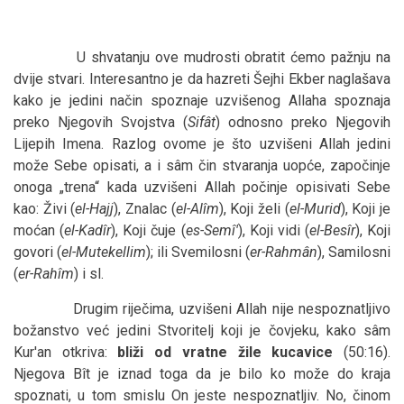
U shvatanju ove mudrosti obratit ćemo pažnju na
dvije stvari. Interesantno je da hazreti Šejhi Ekber naglašava
kako je jedini način spoznaje uzvišenog Allaha spoznaja
preko Njegovih Svojstva (
Sifât
) odnosno preko Njegovih
Lijepih Imena. Razlog ovome je što uzvišeni Allah jedini
može Sebe opisati, a i sâm čin stvaranja uopće, započinje
onoga „trena“ kada uzvišeni Allah počinje opisivati Sebe
kao: Živi (
el-Hajj
), Znalac (
el-Alîm
), Koji želi (
el-Murid
), Koji je
moćan (
el-Kadîr
), Koji čuje (
es-Semî'
), Koji vidi (
el-Besîr
), Koji
govori (
el-Mutekellim
); ili Svemilosni (
er-Rahmân
), Samilosni
(
er-Rahîm
) i sl.
Drugim riječima, uzvišeni Allah nije nespoznatljivo
božanstvo već jedini Stvoritelj koji je čovjeku, kako sâm
Kur'an otkriva:
bliži od vratne žile kucavice
(50:16).
Njegova Bît je iznad toga da je bilo ko može do kraja
spoznati, u tom smislu On jeste nespoznatljiv. No, činom