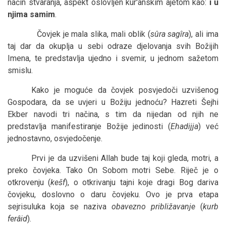
način stvaranja, aspekt oslovljen kur'anskim ajetom kao:
i u
njima samim
.
Čovjek je mala slika, mali oblik (
sûra sagîra
), ali ima
taj dar da okuplja u sebi odraze djelovanja svih Božijih
Imena, te predstavlja ujedno i svemir, u jednom sažetom
smislu.
Kako je moguće da čovjek posvjedoči uzvišenog
Gospodara, da se uvjeri u Božiju jednoću? Hazreti Šejhi
Ekber navodi tri načina, s tim da nijedan od njih ne
predstavlja manifestiranje Božije jedinosti (
Ehadijja
) već
jednostavno, osvjedočenje.
Prvi je da uzvišeni Allah bude taj koji gleda, motri, a
preko čovjeka. Tako On Sobom motri Sebe. Riječ je o
otkrovenju (
kešf
), o otkrivanju tajni koje dragi Bog dariva
čovjeku, doslovno o daru čovjeku. Ovo je prva etapa
sejrisuluka koja se naziva
obavezno približavanje
(
kurb
ferâid
).