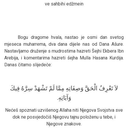
ve sahbihi edžmein
Bogu dragome hvala, nastao je osmi dan svetog
mjeseca muharrema, dva dana dijele nas od Dana Ašure.
Nastavljamo druženje s mudrostima hazreti Šejhi Ekbera Ibn
Arebija, i komentarima hazreti šejha Mulla Hasana Kurdija.
Danas čitamo slijedeće:
لاَ تَعْرِفُ الْحَقَّ وَصِفَاتِهِ مِمَّا لَمْ تَشْهَدْ سِرَّهُ فِيكَ
.
وَآيَاتِهِ
Nećeš spoznati uzvišenog Allaha niti Njegova Svojstva sve
dok ne posvjedočiš Njegovu tajnu položenu u tebe, i
Njegove znakove.