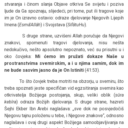
stvaranja i činom slanja Objave otkriva Se svijetu i poziva
ljude da Ga spoznaju, slijedeći, pri tome, put ili tragove koje
im je On izravno ostavio: odraze djelovanje Njegovih Lijepih
Imena (
Esmâ'Allâh
) i Svojstava (
SifâtuHu
).
S druge strane, uzvišeni Allah poručuje da Njegovi
znakovi, spomenuti tragovi djelovanja, nisu nešta
nedokučivo, nešto apsolutno nepoznato, već su prisutni u i
oko čovjeka:
Mi ćemo im pružati dokaze Naše u
prostranstvima svemirskim, a i u njima samim, dok im
ne bude sasvim jasno da je On Istiniti
(41:53).
To što čovjek treba motriti na obzorju, u svemiru, što
treba spoznati jeste specifičan vid egzsitiranja svemira kao
otkrivatelja Božijega postojanja, skup, veliki oblik (
sûra
kebîra
) odraza Božijih djelovanja. S druge strane, hazreti
Šejhi Ekber Ibn Arebi naglašava: „sve dok ne posvjedočiš
Njegovu tajnu položenu u tebe, i Njegove znakove“, odnosno
naglašava i ovaj drugi aspekt Božijega samoobjavljivanja na