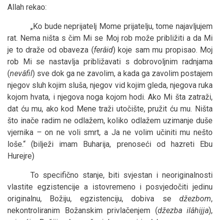
Allah rekao:
„Ko bude neprijatelj Mome prijatelju, tome najavljujem
rat. Nema ništa s čim Mi se Moj rob može približiti a da Mi
je to draže od obaveza (
ferâid
) koje sam mu propisao. Moj
rob Mi se nastavlja približavati s dobrovoljnim radnjama
(
nevâfil
) sve dok ga ne zavolim, a kada ga zavolim postajem
njegov sluh kojim sluša, njegov vid kojim gleda, njegova ruka
kojom hvata, i njegova noga kojom hodi. Ako Mi šta zatraži,
dat ću mu, ako kod Mene traži utočište, pružit ću mu. Ništa
što inače radim ne odlažem, koliko odlažem uzimanje duše
vjernika – on ne voli smrt, a Ja ne volim učiniti mu nešto
loše.“ (bilježi imam Buharija, prenoseći od hazreti Ebu
Hurejre)
To specifično stanje, biti svjestan i neoriginalnosti
vlastite egzistencije a istovremeno i posvjedočiti jedinu
originalnu, Božiju, egzistenciju, dobiva se
džezbom
,
nekontroliranim Božanskim privlačenjem (
džezba ilâhijja
),