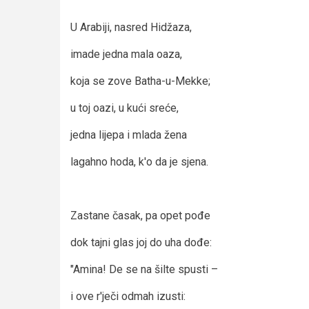
U Arabiji, nasred Hidžaza,
imade jedna mala oaza,
koja se zove Batha-u-Mekke;
u toj oazi, u kući sreće,
jedna lijepa i mlada žena
lagahno hoda, k'o da je sjena.
Zastane časak, pa opet pođe
dok tajni glas joj do uha dođe:
"Amina! De se na šilte spusti –
­i ove r'ječi odmah izusti: