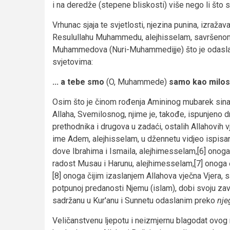
i na deredže (stepene bliskosti) više nego li što
Vrhunac sjaja te svjetlosti, njezina punina, izra
Resulullahu Muhammedu, alejhisselam, savršeno
Muhammedova (Nuri-Muhammedijje) što je odaslan
svjetovima:
... a tebe smo
(O, Muhammede)
samo kao milost
Osim što je činom rođenja Amininog mubarek sina
Allaha, Svemilosnog, njime je, takođe, ispunjeno
prethodnika i drugova u zadaći, ostalih Allahovih v
ime Adem, alejhisselam, u džennetu vidjeo ispisan
dove Ibrahima i Ismaila, alejhimesselam,[6] onoga
radost Musau i Harunu, alejhimesselam,[7] onoga 
[8] onoga čijim izaslanjem Allahova vječna Vjera,
potpunoj predanosti Njemu (islam), dobi svoju zav
sadržanu u Kur'anu i Sunnetu odaslanim preko
nj
Veličanstvenu ljepotu i neizmjernu blagodat ovog