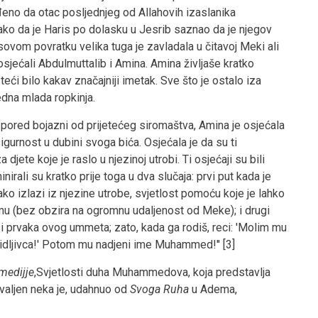
đeno da otac posljednjeg od Allahovih izaslanika
ako da je Haris po dolasku u Jesrib saznao da je njegov
sovom povratku velika tuga je zavladala u čitavoj Meki ali
sjećali Abdulmuttalib i Amina. Amina življaše kratko
i bilo kakav značajniji imetak. Sve što je ostalo iza
edna mlada ropkinja.
pored bojazni od prijetećeg siromaštva, Amina je osjećala
sigurnost u dubini svoga bića. Osjećala je da su ti
 djete koje je raslo u njezinoj utrobi. Ti osjećaji su bili
nirali su kratko prije toga u dva slučaja: prvi put kada je
kako izlazi iz njezine utrobe, svjetlost pomoću koje je lahko
mu (bez obzira na ogromnu udaljenost od Meke); i drugi
 si prvaka ovog ummeta; zato, kada ga rodiš, reci: 'Molim mu
idljivca!' Potom mu nadjeni ime Muhammed!'' [3]
edijje
,Svjetlosti duha Muhammedova, koja predstavlja
hvaljen neka je, udahnuo od
Svoga Ruha
u Adema,