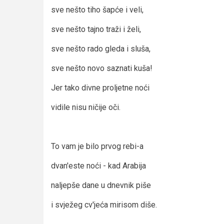
sve nešto tiho šapće i veli,
sve nešto tajno traži i želi,
sve nešto rado gleda i sluša,
sve nešto novo saznati kuša!
Jer tako divne proljetne noći
vidile nisu ničije oči.
To vam je bilo prvog rebi-a
dvan'este noći - kad Arabija
naljepše dane u dnevnik piše
­i svježeg cv'jeća mirisom diše.