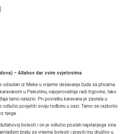
ova) – Allahov dar svim svjetovima
še odsutan iz Meke u vrijeme dešavanja čuda sa pticama.
karavanom u Palestinu, najvjerovatnije radi trgovine, tako
aja tamo nalazio. Pri povratku karavana je zastala u
e odlučio posjetiti svoju rodbinu u oazi. Tamo se razbolio
ez njega.
ullahovoj bolesti i on je odlučio poslati najstarijega sina
mlađem bratu za vrijeme bolesti i praviti mu društvo u