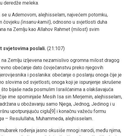
 su deredže meleka.
žava se u Ademovom, alejhisselam, najvećem potomku,
m čovjeku
(insanu-kamil)
, odnosno u svjetlosti duha
a na Zemlju kao Allahov Rahmet (milost) svim
 svjetovima poslali.
(21:107)
 na Zemlju izljevena nezamislivo ogromna milost dragog
 drevno obećanje dato čovječanstvu preko njegovih
jerovijesnika i poslanika: obećanje o poslanju onoga čije je
o slovima od svjetlosti, onoga koji je ispunjenje skrušene
 što bijaše nada posrnulim Israilćanima a olakšavajuća
čije ime spominjaše Mesih Isa sin Merjemin, alejhisselam,
 sadržana u obožavanju samo Njega, Jednog, Jedinog i u
ršnu upotpunjujuću ciglu[9] i konačnu važeću formu
ega
– Resulullaha, Muhammeda, alejhisselam.
 mubarek rođenja jasno okusiše mnogi narodi, među njima,