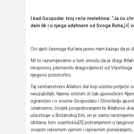
I kad Gospodar tvoj reče melekima: "Ja ću stvo
dam lik i u njega udahnem od Svoga Ruha,
[4]
vi
Ovi ajeti časnoga Kur'ana jasno nam kazuju da je 
Mi to razumijevamo u tom smislu da je dragi Allah
neopisivu, plemenitu dragocijenost od Vlastitoga 
njegovo potomstvo.
Taj veličanstveni Allahov dar koji uistinu potječe 
neuzubillah, Njemu sličnim ili čak uporedivim Njem
ograničen i o svome Gospodaru i Stvoritelju apsol
istaknemo, čovjek posjedovanjem te Allahove dragoci
učestvuje u Božanskoj biti, on je samo neizmjern
obitava, tom svjetlošću[5] pohranjenom u njegovom s
svojom iskrenom vjerom i ispravnim ponašanjem, du