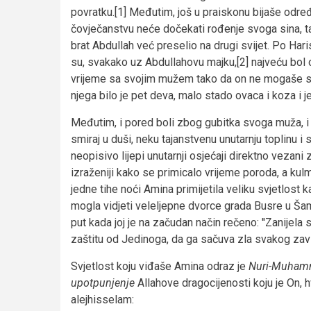
povratku.[1] Međutim, još u praiskonu bijaše odre
čovječanstvu neće dočekati rođenje svoga sina, t
brat Abdullah već preselio na drugi svijet. Po Hari
su, svakako uz Abdullahovu majku,[2] najveću bol o
vrijeme sa svojim mužem tako da on ne mogaše steć
njega bilo je pet deva, malo stado ovaca i koza i j
Međutim, i pored boli zbog gubitka svoga muža, i 
smiraj u duši, neku tajanstvenu unutarnju toplinu i 
neopisivo lijepi unutarnji osjećaji direktno vezani za
izraženiji kako se primicalo vrijeme poroda, a kulmi
jedne tihe noći Amina primijetila veliku svjetlost 
mogla vidjeti veleljepne dvorce grada Busre u Ša
put kada joj je na začudan način rečeno: ''Zanijela
zaštitu od Jedinoga, da ga sačuva zla svakog zav
Svjetlost koju viđaše Amina odraz je
Nuri-Muhamm
upotpunjenje
Allahove dragocijenosti koju je On, 
alejhisselam: