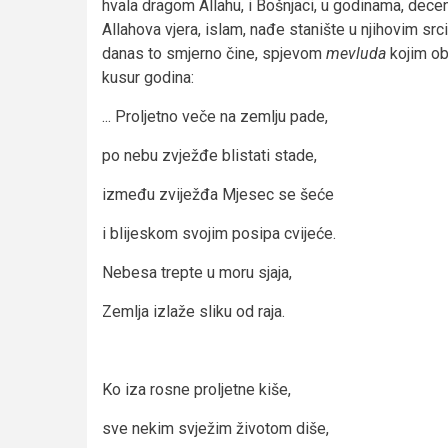
hvala dragom Allahu, i Bošnjaci, u godinama, deceni
Allahova vjera, islam, nađe stanište u njihovim src
danas to smjerno čine, spjevom
mevluda
kojim obi
kusur godina:
... Proljetno veče na zemlju pade,
po nebu zvježđe blistati stade,
između zviježđa Mjesec se šeće
i blijeskom svojim posipa cvijeće.
Nebesa trepte u moru sjaja,
Zemlja izlaže sliku od raja.
Ko iza rosne proljetne kiše,
sve nekim svježim životom diše,