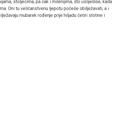
jama, stoljećima, pa čak i milenijima, što uslijediše, kada
ima. Oni tu veličanstvenu ljepotu počeše obilježavati, a i
lježavaju mubarek rođenje prije hiljadu četiri stotine i