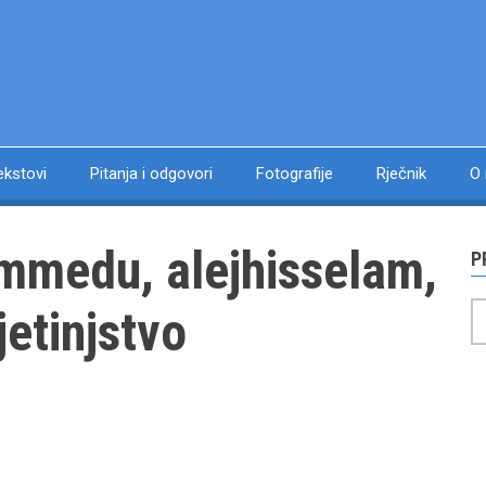
ekstovi
Pitanja i odgovori
Fotografije
Rječnik
O
mmedu, alejhisselam,
P
P
jetinjstvo