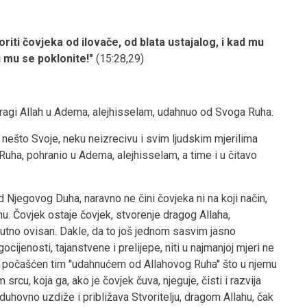
riti čovjeka od ilovače, od blata ustajalog, i kad mu
 mu se poklonite!"
(15:28,29)
dragi Allah u Adema, alejhisselam, udahnuo od Svoga Ruha.
 nešto Svoje, neku neizrecivu i svim ljudskim mjerilima
Ruha, pohranio u Adema, alejhisselam, a time i u čitavo
od Njegovog Duha, naravno ne čini čovjeka ni na koji način,
u. Čovjek ostaje čovjek, stvorenje dragog Allaha,
utno ovisan. Dakle, da to još jednom sasvim jasno
jenosti, tajanstvene i prelijepe, niti u najmanjoj mjeri ne
o počašćen tim ''udahnućem od Allahovog Ruha'' što u njemu
rcu, koja ga, ako je čovjek čuva, njeguje, čisti i razvija
hovno uzdiže i približava Stvoritelju, dragom Allahu, čak