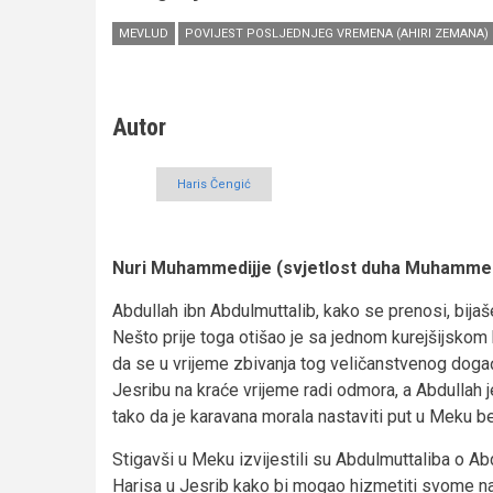
MEVLUD
POVIJEST POSLJEDNJEG VREMENA (AHIRI ZEMANA)
Autor
Haris Čengić
Nuri Muhammedijje (svjetlost duha Muhammed
Abdullah ibn Abdulmuttalib, kako se prenosi, bija
Nešto prije toga otišao je sa jednom kurejšijskom 
da se u vrijeme zbivanja tog veličanstvenog događ
Jesribu na kraće vrijeme radi odmora, a Abdullah j
tako da je karavana morala nastaviti put u Meku b
Stigavši u Meku izvijestili su Abdulmuttaliba o Abd
Harisa u Jesrib kako bi mogao hizmetiti svome naj