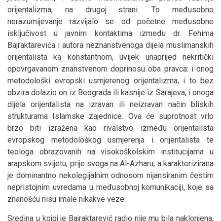
orijentalizma, na drugoj strani. To međusobno
nerazumijevanje razvijalo se od početne međusobne
isključivost u javnim kontaktima između dr. Fehima
Bajraktarevića i autora neznanstvenoga dijela muslimanskih
orijentalista ka konstantnom, uvijek unaprijed nekritički
opovrgavanom znanstvenom doprinosu oba pravca: i onog
metodološki evropski usmjerenog orijentalizma, i to bez
obzira dolazio on iz Beograda ili kasnije iz Sarajeva, i onoga
dijela orijentalista na izravan ili neizravan način bliskih
strukturama Islamske zajednice. Ova će suprotnost vrlo
brzo biti izražena kao rivalstvo između orijentalista
evropskog metodološkog usmjerenja i orijentalista te
teologa obrazovanih na visokoškolskim institucijama u
arapskom svijetu, prije svega na Al-Azharu, a karakterizirana
je dominantno nekolegijalnim odnosom nijansiranim čestim
nepristojnim uvredama u međusobnoj komunikaciji, koje sa
znanošću nisu imale nikakve veze.
Sredina u kojoj je Bajraktarević radio nije mu bila naklonjena,