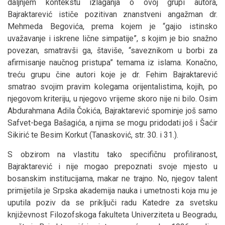
daljnjem kontekstu izlaganja o ovoj grupi autora,
Bajraktarević ističe pozitivan znanstveni angažman dr.
Mehmeda Begovića, prema kojem je “gajio istinsko
uvažavanje i iskrene lične simpatije”, s kojim je bio snažno
povezan, smatravši ga, štaviše, “saveznikom u borbi za
afirmisanje naučnog pristupa” temama iz islama. Konačno,
treću grupu čine autori koje je dr. Fehim Bajraktarević
smatrao svojim pravim kolegama orijentalistima, kojih, po
njegovom kriteriju, u njegovo vrijeme skoro nije ni bilo. Osim
Abdurahmana Adila Čokića, Bajraktarević spominje još samo
Safvet-bega Bašagića, a njima se mogu pridodati još i Šaćir
Sikirić te Besim Korkut (Tanasković, str. 30. i 31.).
S obzirom na vlastitu tako specifičnu profiliranost,
Bajraktarević i nije mogao prepoznati svoje mjesto u
bosanskim institucijama, makar ne trajno. No, njegov talent
primijetila je Srpska akademija nauka i umetnosti koja mu je
uputila poziv da se priključi radu Katedre za svetsku
književnost Filozofskoga fakulteta Univerziteta u Beogradu,