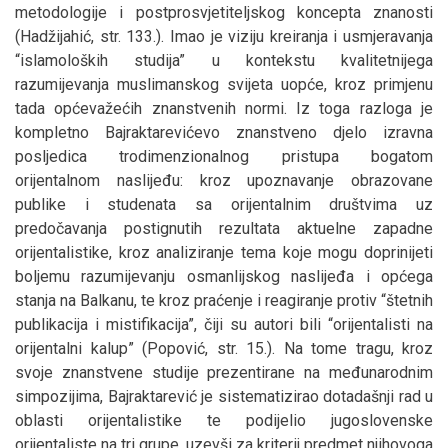
metodologije i postprosvjetiteljskog koncepta znanosti
(Hadžijahić, str. 133.). Imao je viziju kreiranja i usmjeravanja
“islamoloških studija” u kontekstu kvalitetnijega
razumijevanja muslimanskog svijeta uopće, kroz primjenu
tada općevažećih znanstvenih normi. Iz toga razloga je
kompletno Bajraktarevićevo znanstveno djelo izravna
posljedica trodimenzionalnog pristupa bogatom
orijentalnom naslijeđu: kroz upoznavanje obrazovane
publike i studenata sa orijentalnim društvima uz
predočavanja postignutih rezultata aktuelne zapadne
orijentalistike, kroz analiziranje tema koje mogu doprinijeti
boljemu razumijevanju osmanlijskog naslijeđa i općega
stanja na Balkanu, te kroz praćenje i reagiranje protiv “štetnih
publikacija i mistifikacija”, čiji su autori bili “orijentalisti na
orijentalni kalup” (Popović, str. 15.). Na tome tragu, kroz
svoje znanstvene studije prezentirane na međunarodnim
simpozijima, Bajraktarević je sistematizirao dotadašnji rad u
oblasti orijentalistike te podijelio jugoslovenske
orijentaliste na tri grupe, uzevši za kriterij predmet njihovoga