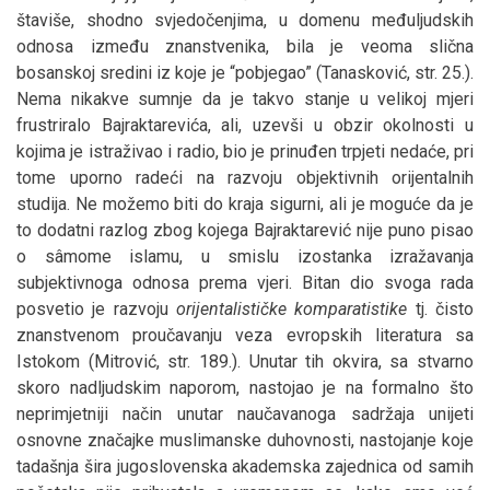
štaviše, shodno svjedočenjima, u domenu međuljudskih
odnosa između znanstvenika, bila je veoma slična
bosanskoj sredini iz koje je “pobjegao” (Tanasković, str. 25.).
Nema nikakve sumnje da je takvo stanje u velikoj mjeri
frustriralo Bajraktarevića, ali, uzevši u obzir okolnosti u
kojima je istraživao i radio, bio je prinuđen trpjeti nedaće, pri
tome uporno radeći na razvoju objektivnih orijentalnih
studija. Ne možemo biti do kraja sigurni, ali je moguće da je
to dodatni razlog zbog kojega Bajraktarević nije puno pisao
o sâmome islamu, u smislu izostanka izražavanja
subjektivnoga odnosa prema vjeri. Bitan dio svoga rada
posvetio je razvoju
orijentalističke komparatistike
tj. čisto
znanstvenom proučavanju veza evropskih literatura sa
Istokom (Mitrović, str. 189.). Unutar tih okvira, sa stvarno
skoro nadljudskim naporom, nastojao je na formalno što
neprimjetniji način unutar naučavanoga sadržaja unijeti
osnovne značajke muslimanske duhovnosti, nastojanje koje
tadašnja šira jugoslovenska akademska zajednica od samih