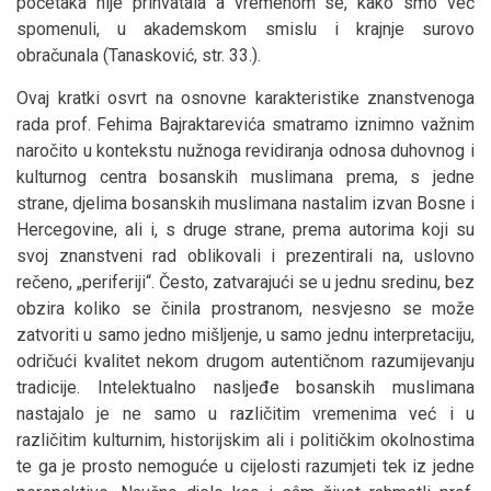
početaka nije prihvatala a vremenom se, kako smo već
spomenuli, u akademskom smislu i krajnje surovo
obračunala (Tanasković, str. 33.).
Ovaj kratki osvrt na osnovne karakteristike znanstvenoga
rada prof. Fehima Bajraktarevića smatramo iznimno važnim
naročito u kontekstu nužnoga revidiranja odnosa duhovnog i
kulturnog centra bosanskih muslimana prema, s jedne
strane, djelima bosanskih muslimana nastalim izvan Bosne i
Hercegovine, ali i, s druge strane, prema autorima koji su
svoj znanstveni rad oblikovali i prezentirali na, uslovno
rečeno, „periferiji“. Često, zatvarajući se u jednu sredinu, bez
obzira koliko se činila prostranom, nesvjesno se može
zatvoriti u samo jedno mišljenje, u samo jednu interpretaciju,
odričući kvalitet nekom drugom autentičnom razumijevanju
tradicije. Intelektualno nasljeđe bosanskih muslimana
nastajalo je ne samo u različitim vremenima već i u
različitim kulturnim, historijskim ali i političkim okolnostima
te ga je prosto nemoguće u cijelosti razumjeti tek iz jedne