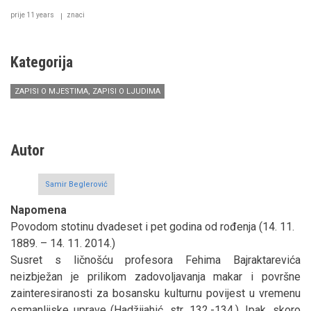
prije 11 years
znaci
Kategorija
ZAPISI O MJESTIMA, ZAPISI O LJUDIMA
Autor
Samir Beglerović
Napomena
Povodom stotinu dvadeset i pet godina od rođenja (14. 11.
1889. – 14. 11. 2014.)
Susret s ličnošću profesora Fehima Bajraktarevića
neizbježan je prilikom zadovoljavanja makar i površne
zainteresiranosti za bosansku kulturnu povijest u vremenu
osmanlijske uprave (Hadžijahić, str. 132.-134.). Ipak, skoro