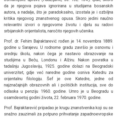
da je njegova pojava ignorirana u studijama bosanskih
autora, a nadalje, što je paradoksalno, izostala je i ozbiljna
kritika njegovog znanstvenog opusa. Skoro jedini naučno
relevantni izvori o njegovome životu i djelu su radovi
srbijanskih orijentalista, naročito njegovih učenika.
Prof. dr. Fehim Bajraktarević rođen je 14. novembra 1889.
godine u Sarajevu. U rodnome gradu završio je osnovnu i
srednju školu, nakon čega je nastavio obrazovanje na
studijima u Beču, Londonu i Alžiru. Nakon povratka u
tadašnju Jugoslaviju, 1925. godine dolazi na Beogradski
univerzitet, gdje već naredne godine osniva Katedru za
orijentalnu filologiju. Šef je ove Katedre, jedne od
najznačajnijih obrazovnih ali i političkih institucija, sve do
odlaska u penziju 1960. godine. Umro je u Beogradu u
osamdesetoj godini života, 22. februara 1970. godine.
Prof. Bajraktarević pripadao je krugu znanstvenika koji su se
snažno zauzimali za potpuno prihvatanje zapadnoevropske