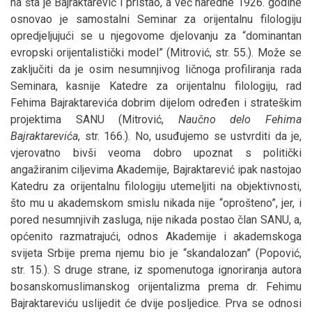
na šta je Bajraktarević i pristao, a već naredne 1926. godine
osnovao je samostalni Seminar za orijentalnu filologiju
opredjeljujući se u njegovome djelovanju za “dominantan
evropski orijentalistički model” (Mitrović, str. 55.). Može se
zaključiti da je osim nesumnjivog ličnoga profiliranja rada
Seminara, kasnije Katedre za orijentalnu filologiju, rad
Fehima Bajraktarevića dobrim dijelom određen i strateškim
projektima SANU (Mitrović,
Naučno delo Fehima
Bajraktarevića
, str. 166.). No, usuđujemo se ustvrditi da je,
vjerovatno bivši veoma dobro upoznat s politički
angažiranim ciljevima Akademije, Bajraktarević ipak nastojao
Katedru za orijentalnu filologiju utemeljiti na objektivnosti,
što mu u akademskom smislu nikada nije “oprošteno”, jer, i
pored nesumnjivih zasluga, nije nikada postao član SANU, a,
općenito razmatrajući, odnos Akademije i akademskoga
svijeta Srbije prema njemu bio je “skandalozan” (Popović,
str. 15.). S druge strane, iz spomenutoga ignoriranja autora
bosanskomuslimanskog orijentalizma prema dr. Fehimu
Bajraktareviću uslijedit će dvije posljedice. Prva se odnosi