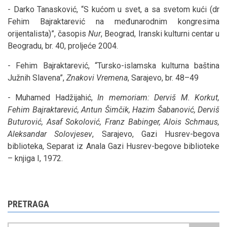
- Darko Tanasković, “S kućom u svet, a sa svetom kući (dr
Fehim Bajraktarević na međunarodnim kongresima
orijentalista)”, časopis
Nur
, Beograd, Iranski kulturni centar u
Beogradu, br. 40, proljeće 2004.
- Fehim Bajraktarević, “Tursko-islamska kulturna baština
Južnih Slavena”,
Znakovi Vremena
, Sarajevo, br. 48–49
- Muhamed Hadžijahić,
In memoriam: Derviš M. Korkut,
Fehim Bajraktarević, Antun Šimčik, Hazim Šabanović, Derviš
Buturović, Asaf Sokolović, Franz Babinger, Alois Schmaus,
Aleksandar Solovjesev
, Sarajevo, Gazi Husrev-begova
biblioteka, Separat iz Anala Gazi Husrev-begove biblioteke
– knjiga I, 1972.
PRETRAGA