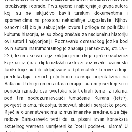
istraživanja i obrade. Prva, ujedno i najbrojnija je grupa autora
koji su se isključivo bavili turskim dokumentima i
spomenicima na prostoru nekadašnje Jugoslavije. Njihov
osnovni cilj bio je sakupljanje izvora i priloga za političku i
kulturnu historiju, te su zbog značaja za nacionalnu historiju
ovi autori i najcjenjeniji. Poznavanje osmanskog jezika kod
ovih autora instrumentalnog je značaja (Tanasković, str. 29–
32.), te na osnovu toga zaključujemo da je riječ o osobama
koje su iz čisto diplomatskih razloga poznavale osmanski
turski, koje su bile uključivane u diplomatske korove, a koje
predstavljaju period početnoga razvoja orijentalizma na
Balkanu. U drugu grupu autora ubrajaju se oni pisci koji su u
periodu između dva svjetska rata tretirali teme iz islama,
pod tim podrazumijevajući tumačenje Ku’rana (
tefsir
),
povijest islama, filozofiju, tesavvuf, akaid i šerijatsko pravo.
Riječ je o znanstvenicima iz muslimanske sredine, a za čije
radove Bajraktarević tvrdi da su pisani izvan konteksta
aktuelnog vremena, usmjereni ka “zori i podnevu islama”. U