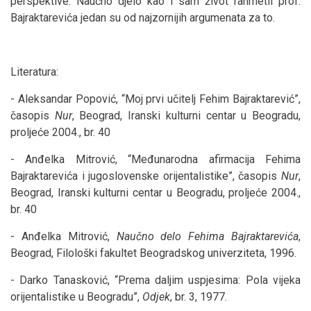
perspektive. Naučno djelo kao i sâm život rahmetli prof.
Bajraktarevića jedan su od najzornijih argumenata za to.
Literatura:
- Aleksandar Popović, “Moj prvi učitelj Fehim Bajraktarević”,
časopis
Nur
, Beograd, Iranski kulturni centar u Beogradu,
proljeće 2004., br. 40
- Anđelka Mitrović, “Međunarodna afirmacija Fehima
Bajraktarevića i jugoslovenske orijentalistike”, časopis
Nur
,
Beograd, Iranski kulturni centar u Beogradu, proljeće 2004.,
br. 40
- Anđelka Mitrović,
Naučno delo Fehima Bajraktarevića
,
Beograd, Filološki fakultet Beogradskog univerziteta, 1996.
- Darko Tanasković, “Prema daljim uspjesima: Pola vijeka
orijentalistike u Beogradu”,
Odjek
, br. 3, 1977.