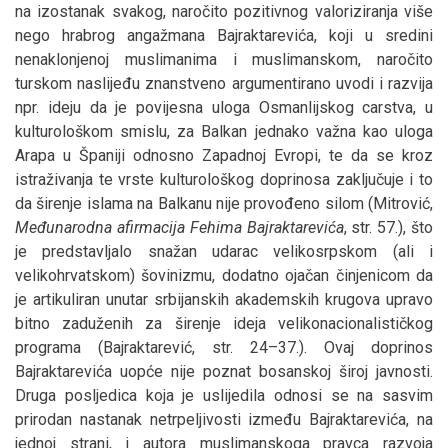
na izostanak svakog, naročito pozitivnog valoriziranja više
nego hrabrog angažmana Bajraktarevića, koji u sredini
nenaklonjenoj muslimanima i muslimanskom, naročito
turskom naslijeđu znanstveno argumentirano uvodi i razvija
npr. ideju da je povijesna uloga Osmanlijskog carstva, u
kulturološkom smislu, za Balkan jednako važna kao uloga
Arapa u Španiji odnosno Zapadnoj Evropi, te da se kroz
istraživanja te vrste kulturološkog doprinosa zaključuje i to
da širenje islama na Balkanu nije provođeno silom (Mitrović,
Međunarodna afirmacija Fehima Bajraktarevića
, str. 57.), što
je predstavljalo snažan udarac velikosrpskom (ali i
velikohrvatskom) šovinizmu, dodatno ojačan činjenicom da
je artikuliran unutar srbijanskih akademskih krugova upravo
bitno zaduženih za širenje ideja velikonacionalističkog
programa (Bajraktarević, str. 24–37.). Ovaj doprinos
Bajraktarevića uopće nije poznat bosanskoj široj javnosti.
Druga posljedica koja je uslijedila odnosi se na sasvim
prirodan nastanak netrpeljivosti između Bajraktarevića, na
jednoj strani, i autora muslimanskoga pravca razvoja