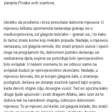
zanijela Prvaka svih svjetova.
Ukratko da prođemo i kroz preostale duhovne mjesece. U
mjesecu šaʼbanu spomenuta nadavanja granaju se u
međusvjetovima, od glagola
teše
ʼabe
– granati se, i to kako
bi tačno znalo kome koji
mek
ām
pripada. Nadalje, u mjesecu
ramazanu, od glagola
remide
, što znači pripeći sunce i opeći
noge na pregrijanom tlu, duhovnom putniku dešavaju se
nadnaravna djela, kojima se potvrđuje bilo vjerovjesništvo
bilo evlijaluk. U našem vremenu to se odnosi samo na
evlijaluk budući je vjerovjesništvo okončano. Nadalje, u
mjesecu ševvalu, što je korijen glagola
š
āle
, u značenju
podignuti, dešava se dizanje zastorâ ispred tajni svijeta,
kada derviš stigne cilju, dosegne
vus
ūl
. Tad on spozna kako
druge ljude upućivati i zvati dragom Allahu, iako izun za to
dobiva tek na narednom stupnju, odnosno duhovnom
mjesecu. To je mjesec
zul-ka
ʼde
, od glagola
ka
ʼade
, što znači