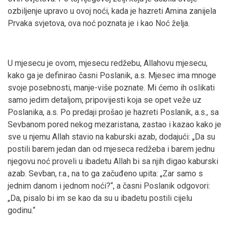
ozbiljenje upravo u ovoj noći, kada je hazreti Amina zanijela
Prvaka svjetova, ova noć poznata je i kao Noć želja.
U mjesecu je ovom, mjesecu redžebu, Allahovu mjesecu,
kako ga je definirao časni Poslanik, a.s. Mjesec ima mnoge
svoje posebnosti, manje-više poznate. Mi ćemo ih oslikati
samo jedim detaljom, pripovijesti koja se opet veže uz
Poslanika, a.s. Po predaji prošao je hazreti Poslanik, a.s., sa
Sevbanom pored nekog mezaristana, zastao i kazao kako je
sve u njemu Allah stavio na kaburski azab, dodajući: „Da su
postili barem jedan dan od mjeseca redžeba i barem jednu
njegovu noć proveli u ibadetu Allah bi sa njih digao kaburski
azab. Sevban, r.a., na to ga začuđeno upita: „Zar samo s
jednim danom i jednom noći?“, a časni Poslanik odgovori:
„Da, pisalo bi im se kao da su u ibadetu postili cijelu
godinu.“