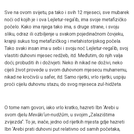
Sve na ovom svijetu, pa tako i svih 12 mjeseci, sve mubarek
noći od kojih je i ova Lejletur-regaʼib, ima svoje metafizičko
počelo. Kako ima njega tako ima, s druge strane, i svoju
sliku, odraz ili ozbiljenje u svakom pojedinačnom čovjeku,
krajnji sukus tog metafizičkog i metahistorijskog počela.
Tako svaki insan ima u sebi i svoju noć Lejletur-regaʼib, svoj
vlastiti duhovni mjesec redžeb, itd. Međutim, do njih valja
doći, probuditi ih i doživjeti. Neko ih nikad ne doživi, neko
cijeli život provede u svom duhovnom mjesecu muharremu,
nikad ne kročivši u safer, itd. Samo rijetki, vrlo rijetki, uspiju
proći cijelu duhovnu stazu, do svog mjeseca zul-hidžeta.
O tome nam govori, iako vrlo kratko, hazreti Ibn ʼArebi u
svom djelu
Mev
āki
ʼun-nudž
ūm
, u svojim „Zalazištima
zvijezda“. To je, inače, jedno od rijetkih mjesta gdje hazreti
Ibn ʼArebi prati duhovni put relativno od samih početaka,