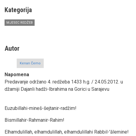
Kategorija
MJESEC REDŽEB
Autor
Kenan Čemo
Napomena
Predavanje održano 4. redžeba 1433 h.g. / 24.05.2012. u
džamiji Dajanli hadži-Ibrahima na Gorici u Sarajevu
Euzubillahi-mineš-šejtanir-radžim!
Bismillahir-Rahmanir-Rahim!
Elhamdulillah, elhamdulillah, elhamdulillahi Rabbil-'ālemine!