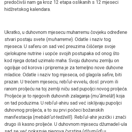
predočivši nam ga kroz 12 etapa oslikanih s 12 mjeseci
hidžretskog kalendara.
Ukratko, u duhovnom mjesecu muharremu čovjeku određene
stvari postaju svete (
muharreme
). Odatle i naziv tog
mjeseca. U saferu on sad već preuzima čišćenje svoje
cjelokupne nutrine i uopće svojih postupaka od onog što
kod njega dotad uzimalo maha. Svoju duhovnu zemlju on
ogoljuje od korova i priprema je za temeljno nove duhovne
mladice. Odatle i naziv tog mjeseca, od glagola
safire
, biti
prazan. U trećem mjesecu, rebiʼul-evvelu, dosl. prvom ili
ranom proljeću na toj zemlji niču sad pupoljci novog proljeća.
Proljeće je to njegovih duhovnih zalaganja (
mu
ʼāmel
āt
) koja
on tad poduzima. U rebiʼul-ahiru sad već isklijvaju pupoljci
duhovnog proljeća, a to su prvi počeci božanskih
manifestacija (
meb
ādi
ʼut-tedžell
ī
). Rebiʼul-ahir jezički i znači
drugo ili kasno proljeće. U duhovnom mjesecu džumadel-ula
sad se već pokazuje njegova čvrstina (
džum
ūd
) u