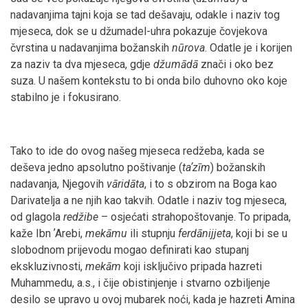
nadavanjima tajni koja se tad dešavaju, odakle i naziv tog
mjeseca, dok se u džumadel-uhra pokazuje čovjekova
čvrstina u nadavanjima božanskih
n
ūrova
. Odatle je i korijen
za naziv ta dva mjeseca, gdje
džum
ād
ā
znači i oko bez
suza. U našem kontekstu to bi onda bilo duhovno oko koje
stabilno je i fokusirano.
Tako to ide do ovog našeg mjeseca redžeba, kada se
deševa jedno apsolutno poštivanje (
t
aʼzīm
) božanskih
nadavanja, Njegovih
v
ārid
āta
, i to s obzirom na Boga kao
Darivatelja a ne njih kao takvih. Odatle i naziv tog mjeseca,
od glagola
redžibe
– osjećati strahopoštovanje. To pripada,
kaže Ibn ʼArebi,
mek
āmu
ili stupnju
ferd
ānijjeta
, koji bi se u
slobodnom prijevodu mogao definirati kao stupanj
ekskluzivnosti,
mek
ām
koji isključivo pripada hazreti
Muhammedu, a.s., i čije obistinjenje i stvarno ozbiljenje
desilo se upravo u ovoj mubarek noći, kada je hazreti Amina