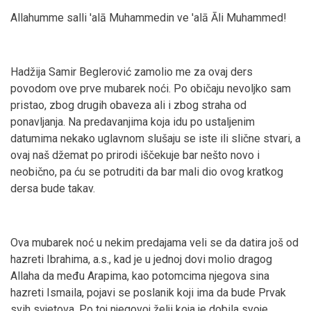
Allahumme salli 'alā Muhammedin ve 'alā Āli Muhammed!
Hadžija Samir Beglerović zamolio me za ovaj ders
povodom ove prve mubarek noći. Po običaju nevoljko sam
pristao, zbog drugih obaveza ali i zbog straha od
ponavljanja. Na predavanjima koja idu po ustaljenim
datumima nekako uglavnom slušaju se iste ili slične stvari, a
ovaj naš džemat po prirodi iščekuje bar nešto novo i
neobično, pa ću se potruditi da bar mali dio ovog kratkog
dersa bude takav.
Ova mubarek noć u nekim predajama veli se da datira još od
hazreti Ibrahima, a.s., kad je u jednoj dovi molio dragog
Allaha da među Arapima, kao potomcima njegova sina
hazreti Ismaila, pojavi se poslanik koji ima da bude Prvak
svih svjetova. Po toj njegovoj želji koja je dobila svoje