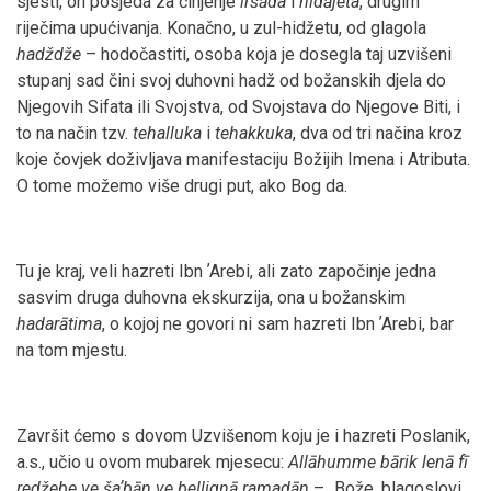
sjesti, on posjeda za činjenje
irš
āda
i
hid
ājeta
, drugim
riječima upućivanja. Konačno, u zul-hidžetu, od glagola
hadždže
– hodočastiti, osoba koja je dosegla taj uzvišeni
stupanj sad čini svoj duhovni hadž od božanskih djela do
Njegovih Sifata ili Svojstva, od Svojstava do Njegove Biti, i
to na način tzv.
tehalluka
i
tehakkuka
, dva od tri načina kroz
koje čovjek doživljava manifestaciju Božijih Imena i Atributa.
O tome možemo više drugi put, ako Bog da.
Tu je kraj, veli hazreti Ibn ʼArebi, ali zato započinje jedna
sasvim druga duhovna ekskurzija, ona u božanskim
hadarātima
, o kojoj ne govori ni sam hazreti Ibn ʼArebi, bar
na tom mjestu.
Završit ćemo s dovom Uzvišenom koju je i hazreti Poslanik,
a.s., učio u ovom mubarek mjesecu:
Allāhumme bārik lenā fī
redžebe ve šaʼbān ve bellignā ramadān
– „Bože, blagoslovi