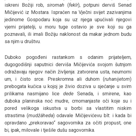
iskreni Božiji rob,
siromah
(
fekîr
), potpuni derviš Senad
Mičijević iz Mostara. Ispraćen na Vječni svijet zazivanjima
jedinome Gospodaru koja su uz njega upućivali njegovi
vjerni prijatelji, u moru tuge ostavio je sve koji su ga
poznavali, ili imali Božiju naklonost da makar jednom budu
sa njim u društvu.
Duboko pogođeni rastankom s odanim prijateljem,
dugogodišnji saputnici derviša Mičijevića svojom šutnjom
odražavaju njegov način življenja: zatvorena usta, neumorni
um, i čisto srce. Preskromna ali duhom (
ruhanijetom
)
prebogata kućica u kojoj je živio doziva u sjećanje u svim
prilikama nasmijano lice
dede
Senada, i smirene, kao
duboka planinska noć mudre, crnomanjaste oči koje su i
pored velikoga iskustva u borbi sa vlastitim niskim
strastima (
mudžâheda
) odavale Mičijevićevu bît: i kada bi
opravdano „prekoravao“ sagovornika za očiti propust, one
bi, ipak, milovale i tješile dušu sagovornika.