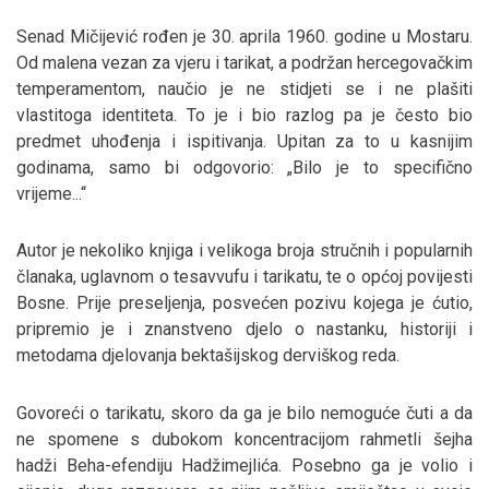
Senad Mičijević rođen je 30. aprila 1960. godine u Mostaru.
Od malena vezan za vjeru i tarikat, a podržan hercegovačkim
temperamentom, naučio je ne stidjeti se i ne plašiti
vlastitoga identiteta. To je i bio razlog pa je često bio
predmet uhođenja i ispitivanja. Upitan za to u kasnijim
godinama, samo bi odgovorio: „Bilo je to specifično
vrijeme...“
Autor je nekoliko knjiga i velikoga broja stručnih i popularnih
članaka, uglavnom o tesavvufu i tarikatu, te o općoj povijesti
Bosne. Prije preseljenja, posvećen pozivu kojega je ćutio,
pripremio je i znanstveno djelo o nastanku, historiji i
metodama djelovanja bektašijskog derviškog reda.
Govoreći o tarikatu, skoro da ga je bilo nemoguće čuti a da
ne spomene s dubokom koncentracijom rahmetli šejha
hadži Beha-efendiju Hadžimejlića. Posebno ga je volio i