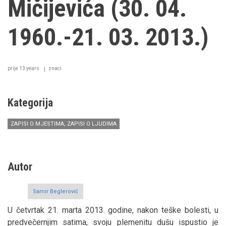
Mičijevića (30. 04.
1960.-21. 03. 2013.)
prije 13 years
znaci
Kategorija
ZAPISI O MJESTIMA, ZAPISI O LJUDIMA
Autor
Samir Beglerović
U četvrtak 21. marta 2013. godine, nakon teške bolesti, u
predvečernjim satima, svoju plemenitu dušu ispustio je