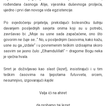
rođendana časnoga Alije, vijesnika duševnoga proljeća,
ujedno i prvi dan novoga vida egzistencije.
Po svjedočenju prijatelja, prekidajući bolesničku šutnju
davanjem posljednjih savjeta onima koji su u potrebi,
završavao bi: „Moje su usne sada zapačaćene, ono što
govorim ne čuje se...“ No, u posljednjim časovima, kako kažu,
usne su ga „izdale“ i u povremenim teškim izdisajima skoro
sasvim se jasno čulo: „Elhamdulillah“ – dragome Bogu neka
je vječna hvala.
Smrt je doživljavao kao slast (
lezet
), insistirajući i u tim
teškim časovima na ljepotama
futuvveta
, srcem,
nesumnjivo, izgovarajući
kajde
:
Valja ići na ahiret
da probamo taj lezet