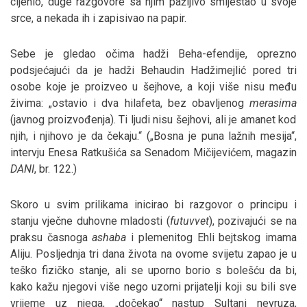
cijenio, duge razgovore sa njim pažljivo smiještao u svoje
srce, a nekada ih i zapisivao na papir.
Sebe je gledao očima hadži Beha-efendije, oprezno
podsjećajući da je hadži Behaudin Hadžimejlić pored tri
osobe koje je proizveo u šejhove, a koji više nisu među
živima: „ostavio i dva hilafeta, bez obavljenog
merasima
(javnog proizvođenja). Ti ljudi nisu šejhovi, ali je amanet kod
njih, i njihovo je da čekaju.“ („Bosna je puna lažnih mesija“,
intervju Enesa Ratkušića sa Senadom Mičijevićem, magazin
DANI
, br. 122.)
Skoro u svim prilikama inicirao bi razgovor o principu i
stanju vječne duhovne mladosti (
futuvvet
), pozivajući se na
praksu časnoga
ashaba
i plemenitog Ehli bejtskog imama
Aliju. Posljednja tri dana života na ovome svijetu zapao je u
teško fizičko stanje, ali se uporno borio s bolešću da bi,
kako kažu njegovi više nego uzorni prijatelji koji su bili sve
vrijeme uz njega, „dočekao“ nastup Sultani nevruza,