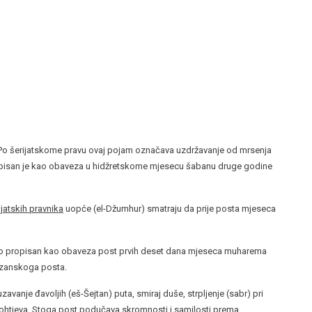
. Po šerijatskome pravu ovaj pojam označava uzdržavanje od mrsenja
pisan je kao obaveza u hidžretskome mjesecu šabanu druge godine
ijatskih pravnika
uopće (el-Džumhur) smatraju da prije posta mjeseca
io propisan kao obaveza post prvih deset dana mjeseca muharema
mazanskoga posta.
anje đavoljih (eš-Šejtan) puta, smiraj duše, strpljenje (sabr) pri
rohtjeva. Stoga post podučava skromnosti i samilosti prema