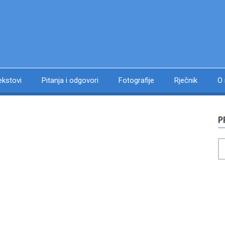
ekstovi
Pitanja i odgovori
Fotografije
Rječnik
O
P
P