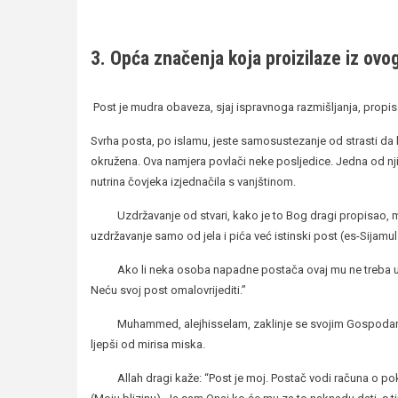
3. Opća značenja koja proizilaze iz ovo
Post je mudra obaveza, sjaj ispravnoga razmišljanja, propis
Svrha posta, po islamu, jeste samosustezanje od strasti da
okružena. Ova namjera povlači neke posljedice. Jedna od nj
nutrina čovjeka izjednačila s vanjštinom.
Uzdržavanje od stvari, kako je to Bog dragi propisao, mor
uzdržavanje samo od jela i pića već istinski post (es-Sijamu
Ako li neka osoba napadne postača ovaj mu ne treba uzvrati
Neću svoj post omalovrijediti.”
Muhammed, alejhisselam, zaklinje se svojim Gospodarem, O
ljepši od mirisa miska.
Allah dragi kaže: “Post je moj. Postač vodi računa o pokor