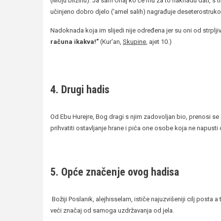
(Moju blizinu). Ja sam Onaj ko će mu za to naknadu dati, s
učinjeno dobro djelo (‘amel salih) nagrađuje deseterostruko
Nadoknada koja im slijedi nije određena jer su oni od strplji
računa ikakva!”
(Kur'an,
Skupine
, ajet 10.)
4. Drugi hadis
Od Ebu Hurejre, Bog dragi s njim zadovoljan bio, prenosi se d
prihvatiti ostavljanje hrane i pića one osobe koja ne napusti
5. Opće značenje ovog hadisa
Božiji Poslanik, alejhisselam, ističe najuzvišeniji cilj posta
veći značaj od samoga uzdržavanja od jela.