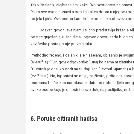
Tako Poslanik, alejhisselam, kaže: “Ko bestidnost ne ostavi...
Pa ko sve ovo ne ostavi a posti nikakva dobra u njegovu postu
od jela i pića. Ova osoba kao da i ne posti a ko obavezu pos
Ogavan govor i sve njemu slično predstavlja kršenje Allah
post te griješenje, ružna djela i ogavan govor - tada bi gri
završetka posta ostaje praznih ruku.
Prethodno rečeno, Poslanik, alejhisselam, objasnio je svojim
(el-Muflis)?” Drugovi odgovoriše: “Onaj ko nema ni zlatnika ni
“Gubitnik je onaj ko dođi na Sudnji Dan (Jevmul Kijameh) a 
(ez-Zekat). No, ispostavi se da je, za života, grdio neku o
osobama bit će, kao nadoknada, dato od dobrih djela onoga ko
svake osobe koju je on oštetio sve dok, na poslijetku, ne b
6. Poruke citiranih hadisa