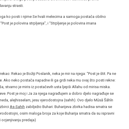
avanju strasti.
onoga ko posti i njime Se hvali melecima a samoga postača obilno
st je polovina strpljenja”, i “Strpljenje je polovina imana
kao: Rekao je Božiji Poslanik, neka je mir na njega: “Post je štit. Pa ne
ne. Ako neko postača napadne ili ga grdi neka mu ovaj što posti rekne:
a, stvarno je miris iz postačevih usta ljepši Allahu od mirisa miska.
tjeve. Post je moj i Ja za njega nagrađujem a dobro djelo nagrađuje se
a, alejhisselam, jesu vjerodostojna (sahih). Ovo djelo Mūsā Šāhīn
zbirci
As-Sahih
zabilježio Buhari. Buharijeva zbirka hadisa smatra se
jerodostojni, osim maloga broja za koje Buharija smatra da su ispravni
i ocjenjivanju predaja)