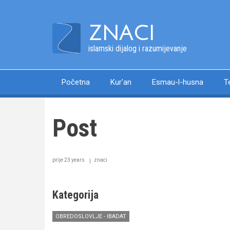
Skip
to
ZNACI
main
content
islamski dijalog i razumijevanje
Početna
Kur'an
Esmau-l-husna
T
Main
navigation
Post
prije 23 years
znaci
Kategorija
OBREDOSLOVLJE - IBADAT