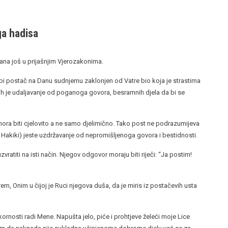
ga hadisa
ana još u prijašnjim Vjerozakonima.
 bi postač na Danu sudnjemu zaklonjen od Vatre bio koja je strastima
ih je udaljavanje od poganoga govora, besramnih djela da bi se
a biti cjelovito a ne samo djelimično. Tako post ne podrazumijeva
l Hakiki) jeste uzdržavanje od nepromišljenoga govora i bestidnosti.
ti na isti način. Njegov odgovor moraju biti riječi: “Ja postim!
nim u čijoj je Ruci njegova duša, da je miris iz postačevih usta
nosti radi Mene. Napušta jelo, piće i prohtjeve želeći moje Lice