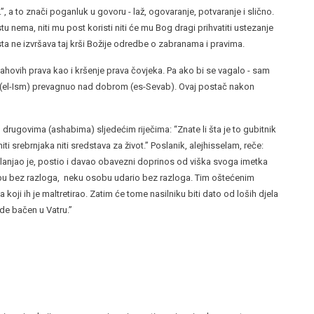
”, a to znači poganluk u govoru - laž, ogovaranje, potvaranje i slično.
 nema, niti mu post koristi niti će mu Bog dragi prihvatiti ustezanje
ta ne izvršava taj krši Božije odredbe o zabranama i pravima.
ovih prava kao i kršenje prava čovjeka. Pa ako bi se vagalo - sam
jeh (el-Ism) prevagnuo nad dobrom (es-Sevab). Ovaj postač nakon
 drugovima (ashabima) sljedećim riječima: “Znate li šta je to gubitnik
ti srebrnjaka niti sredstava za život.” Poslanik, alejhisselam, reče:
klanjao je, postio i davao obavezni doprinos od viška svoga imetka
sobu bez razloga, neku osobu udario bez razloga. Tim oštećenim
ji ih je maltretirao. Zatim će tome nasilniku biti dato od loših djela
ude bačen u Vatru.”