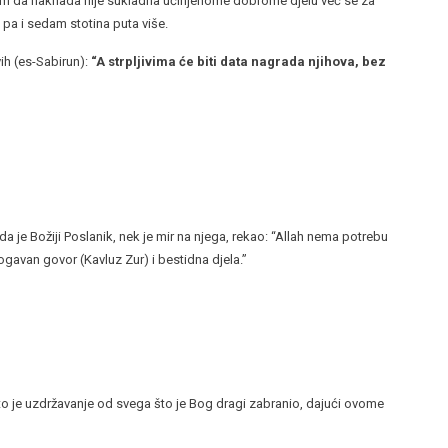
 tim da naknada nije sukladna učinjenome dobrome djelu već se za
 pa i sedam stotina puta više.
vih (es-Sabirun):
“A strpljivima će biti data nagrada njihova, bez
a je Božiji Poslanik, nek je mir na njega, rekao: “Allah nema potrebu
 ogavan govor (Kavluz Zur) i bestidna djela.”
 a to je uzdržavanje od svega što je Bog dragi zabranio, dajući ovome