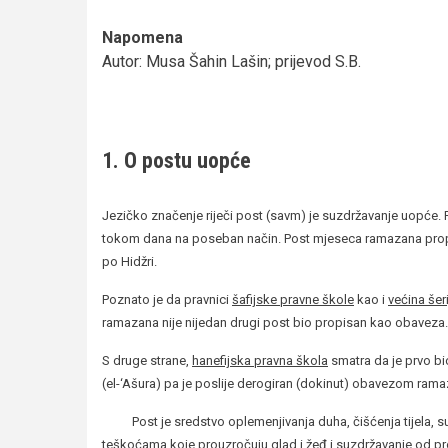
Napomena
Autor: Musa Šahin Lašin; prijevod S.B.
1. O postu uopće
Jezičko značenje riječi post (savm) je suzdržavanje uopće
tokom dana na poseban način. Post mjeseca ramazana pro
po Hidžri.
Poznato je da pravnici
šafijske pravne škole
kao i
većina šer
ramazana nije nijedan drugi post bio propisan kao obaveza.
S druge strane,
hanefijska pravna škola
smatra da je prvo b
(el-‘Ašura) pa je poslije derogiran (dokinut) obavezom ra
Post je sredstvo oplemenjivanja duha, čišćenja tijela, suzav
teškoćama koje prouzročuju glad i žeđ i suzdržavanje od p