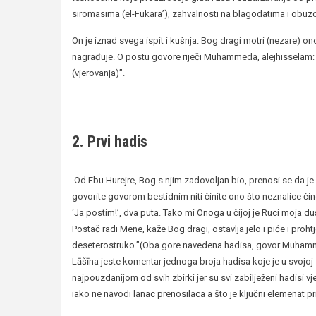
siromasima (el-Fukara’), zahvalnosti na blagodatima i obuzd
On je iznad svega ispit i kušnja. Bog dragi motri (nezare) 
nagrađuje. O postu govore riječi Muhammeda, alejhisselam: “Po
(vjerovanja)”.
2. Prvi hadis
Od Ebu Hurejre, Bog s njim zadovoljan bio, prenosi se da je re
govorite govorom bestidnim niti činite ono što neznalice či
‘Ja postim!’, dva puta. Tako mi Onoga u čijoj je Ruci moja duš
Postač radi Mene, kaže Bog dragi, ostavlja jelo i piće i proh
deseterostruko.”(Oba gore navedena hadisa, govor Muhammed
Lāšīna jeste komentar jednoga broja hadisa koje je u svojoj 
najpouzdanijom od svih zbirki jer su svi zabilježeni hadisi v
iako ne navodi lanac prenosilaca a što je ključni elemenat pr