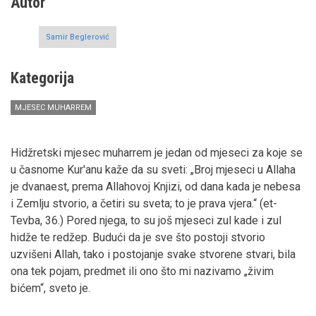
Autor
Samir Beglerović
Kategorija
MJESEC MUHARREM
Hidžretski mjesec muharrem je jedan od mjeseci za koje se
u časnome Kur'anu kaže da su sveti: „Broj mjeseci u Allaha
je dvanaest, prema Allahovoj Knjizi, od dana kada je nebesa
i Zemlju stvorio, a četiri su sveta; to je prava vjera.“ (et-
Tevba, 36.) Pored njega, to su još mjeseci zul kade i zul
hidže te redžep. Budući da je sve što postoji stvorio
uzvišeni Allah, tako i postojanje svake stvorene stvari, bila
ona tek pojam, predmet ili ono što mi nazivamo „živim
bićem“, sveto je.