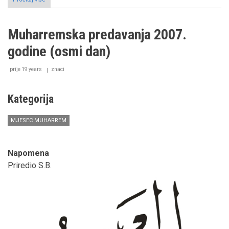
Muharremska
predavanja
2007.
Muharremska predavanja 2007.
godine
(deveti
godine (osmi dan)
dan)
prije 19 years
znaci
Kategorija
MJESEC MUHARREM
Napomena
Priredio S.B.