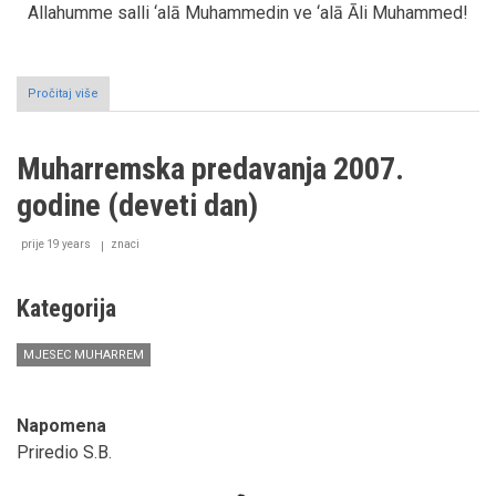
Allahumme salli ‘alā Muhammedin ve ‘alā Āli Muhammed!
Pročitaj više
o
Muharremska
predavanja
2007.
Muharremska predavanja 2007.
godine
(Deseti
godine (deveti dan)
dan)
prije 19 years
znaci
Kategorija
MJESEC MUHARREM
Napomena
Priredio S.B.