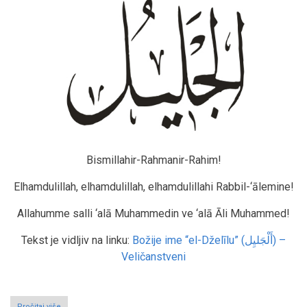
Bismillahir-Rahmanir-Rahim!
Elhamdulillah, elhamdulillah, elhamdulillahi Rabbil-‘ālemine!
Allahumme salli ‘alā Muhammedin ve ‘alā Āli Muhammed!
Tekst je vidljiv na linku:
Božije ime “el-Dželīlu” (أَلْجَليِل) –
Veličanstveni
Pročitaj više
o