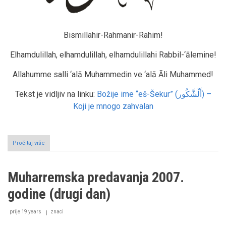
Bismillahir-Rahmanir-Rahim!
Elhamdulillah, elhamdulillah, elhamdulillahi Rabbil-‘ālemine!
Allahumme salli ‘alā Muhammedin ve ‘alā Āli Muhammed!
Tekst je vidljiv na linku:
Božije ime
“eš-Šekur” (أَلْشَّكُور) –
Koji je mnogo zahvalan
Pročitaj više
o
Muharremska
predavanja
2007.
Muharremska predavanja 2007.
godine
(treći
godine (drugi dan)
dan)
prije 19 years
znaci