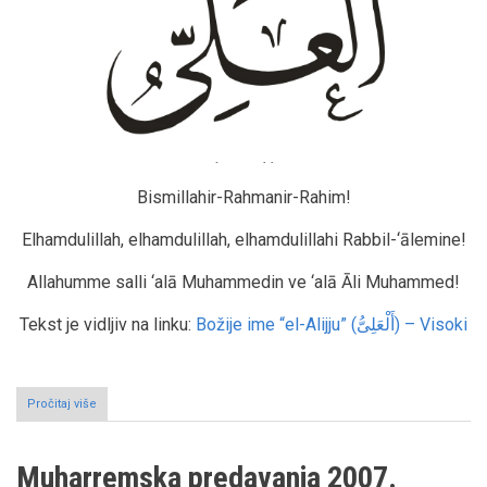
Bismillahir-Rahmanir-Rahim!
Elhamdulillah, elhamdulillah, elhamdulillahi Rabbil-‘ālemine!
Allahumme salli ‘alā Muhammedin ve ‘alā Āli Muhammed!
Tekst je vidljiv na linku:
Božije ime “el-Alijju” (أَلْعَلِىُّ) – Visoki
Pročitaj više
o
Muharremska
predavanja
2007.
Muharremska predavanja 2007.
godine