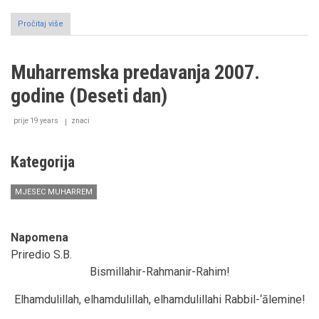
Pročitaj više
o
Sveti
mjesec
muharrem
Muharremska predavanja 2007.
i
Dan
godine (Deseti dan)
Ašure
prije 19 years
znaci
Kategorija
MJESEC MUHARREM
Napomena
Priredio S.B.
Bismillahir-Rahmanir-Rahim!
Elhamdulillah, elhamdulillah, elhamdulillahi Rabbil-‘ālemine!