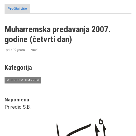
Pročitaj više
o
Muharremska
predavanja
2007.
Muharremska predavanja 2007.
godine
(peti
godine (četvrti dan)
dan)
prije 19 years
znaci
Kategorija
MJESEC MUHARREM
Napomena
Priredio S.B.