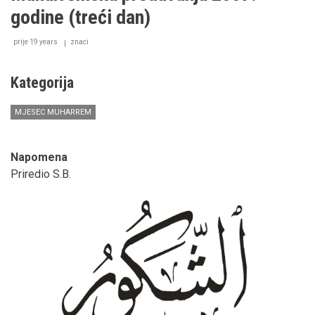
(četvrti
godine (treći dan)
dan)
prije 19 years
znaci
Kategorija
MJESEC MUHARREM
Napomena
Priredio S.B.