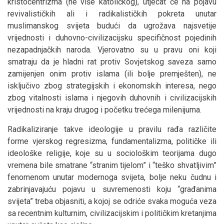
kristocentrizma (ne više katoličkog), utjecat će na pojavu
revivalističkih ali i radikalističkih pokreta unutar
muslimanskog svijeta budući da ugrožava najsvetije
vrijednosti i duhovno-civilizacijsku specifičnost pojedinih
nezapadnjačkih naroda. Vjerovatno su u pravu oni koji
smatraju da je hladni rat protiv Sovjetskog saveza samo
zamijenjen onim protiv islama (ili bolje premješten), ne
isključivo zbog strategijskih i ekonomskih interesa, nego
zbog vitalnosti islama i njegovih duhovnih i civilizacijskih
vrijednosti na kraju drugog i početku trećega milenijuma.
Radikaliziranje takve ideologije u pravilu rađa različite
forme vjerskog regresizma, fundamentalizma, političke ili
ideološke religije, koje su u sociološkim teorijama dugo
vremena bile smatrane “stranim tijelom” i “teško shvatljivim”
fenomenom unutar modernoga svijeta, bolje neku čudnu i
zabrinjavajuću pojavu u suvremenosti koju “građanima
svijeta” treba objasniti, a kojoj se odriće svaka moguća veza
sa recentnim kulturnim, civilizacijskim i političkim kretanjima