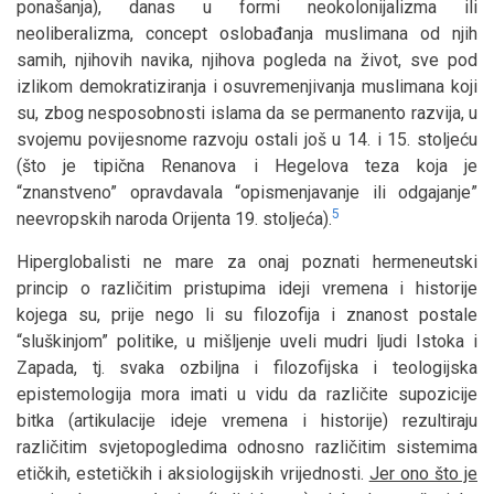
ponašanja), danas u formi neokolonijalizma ili
neoliberalizma, concept oslobađanja muslimana od njih
samih, njihovih navika, njihova pogleda na život, sve pod
izlikom demokratiziranja i osuvremenjivanja muslimana koji
su, zbog nesposobnosti islama da se permanento razvija, u
svojemu povijesnome razvoju ostali još u 14. i 15. stoljeću
(što je tipična Renanova i Hegelova teza koja je
“znanstveno” opravdavala “opismenjavanje ili odgajanje”
5
neevropskih naroda Orijenta 19. stoljeća).
Hiperglobalisti ne mare za onaj poznati hermeneutski
princip o različitim pristupima ideji vremena i historije
kojega su, prije nego li su filozofija i znanost postale
“sluškinjom” politike, u mišljenje uveli mudri ljudi Istoka i
Zapada, tj. svaka ozbiljna i filozofijska i teologijska
epistemologija mora imati u vidu da različite supozicije
bitka (artikulacije ideje vremena i historije) rezultiraju
različitim svjetopogledima odnosno različitim sistemima
etičkih, estetičkih i aksiologijskih vrijednosti.
Jer ono što je