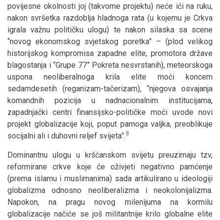
povijesne okolnosti joj (takvome projektu) neće ići na ruku,
nakon svršetka razdoblja hladnoga rata (u kojemu je Crkva
igrala važnu političku ulogu) te nakon silaska sa scene
“novog ekonomskog svjetskog poretka” – (plod velikog
historijskog kompromisa zapadne elite, promotora države
blagostanja i “Grupe 77” Pokreta nesvrstanih), meteorskoga
uspona neoliberalnoga krila elite moći koncem
sedamdesetih (reganizam-tačerizam), “njegova osvajanja
komandnih pozicija u nadnacionalnim institucijama,
zapadnjački centri finansijsko-političke moći uvode novi
projekt globalizacije koji, poput parnoga valjka, preoblikuje
8
socijalni ali i duhovni reljef svijeta”.
Dominantnu ulogu u kršćanskom svijetu preuzimaju tzv,
reformirane crkve koje će oživjeti negativno pamćenje
(prema islamu i muslimanima) sada artikulirano u ideologiji
globalizma odnosno neoliberalizma i neokolonijalizma.
Napokon, na pragu novog milenijuma na kormilu
globalizacije načiće se još militantnije krilo globalne elite