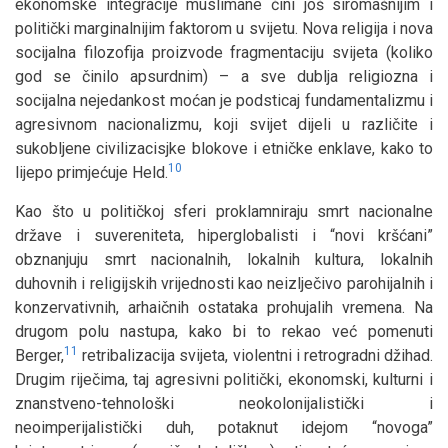
ekonomske integracije muslimane čini još siromašnijim i
politički marginalnijim faktorom u svijetu. Nova religija i nova
socijalna filozofija proizvode fragmentaciju svijeta (koliko
god se činilo apsurdnim) – a sve dublja religiozna i
socijalna nejedankost moćan je podsticaj fundamentalizmu i
agresivnom nacionalizmu, koji svijet dijeli u različite i
sukobljene civilizacisjke blokove i etničke enklave, kako to
10
lijepo primjećuje Held.
Kao što u političkoj sferi proklamniraju smrt nacionalne
države i suvereniteta, hiperglobalisti i “novi kršćani”
obznanjuju smrt nacionalnih, lokalnih kultura, lokalnih
duhovnih i religijskih vrijednosti kao neizlječivo parohijalnih i
konzervativnih, arhaičnih ostataka prohujalih vremena. Na
drugom polu nastupa, kako bi to rekao već pomenuti
11
Berger,
retribalizacija svijeta, violentni i retrogradni džihad.
Drugim riječima, taj agresivni politički, ekonomski, kulturni i
znanstveno-tehnološki neokolonijalistički i
neoimperijalistički duh, potaknut idejom “novoga”