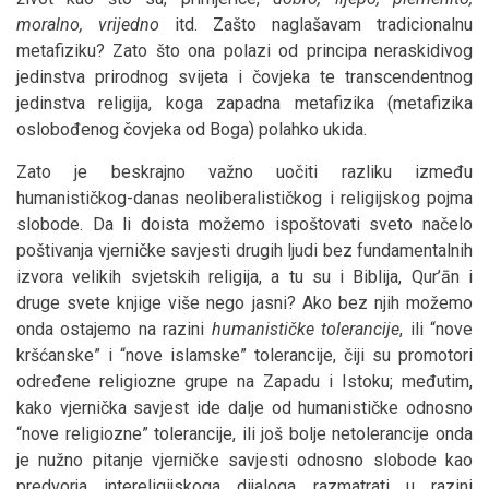
moralno, vrijedno
itd. Zašto naglašavam tradicionalnu
metafiziku? Zato što ona polazi od principa neraskidivog
jedinstva prirodnog svijeta i čovjeka te transcendentnog
jedinstva religija, koga zapadna metafizika (metafizika
oslobođenog čovjeka od Boga) polahko ukida.
Zato je beskrajno važno uočiti razliku između
humanističkog-danas neoliberalističkog i religijskog pojma
slobode. Da li doista možemo ispoštovati sveto načelo
poštivanja vjerničke savjesti drugih ljudi bez fundamentalnih
izvora velikih svjetskih religija, a tu su i Biblija, Qur’ān i
druge svete knjige više nego jasni? Ako bez njih možemo
onda ostajemo na razini
humanističke tolerancije
, ili “nove
kršćanske” i “nove islamske” tolerancije, čiji su promotori
određene religiozne grupe na Zapadu i Istoku; međutim,
kako vjernička savjest ide dalje od humanističke odnosno
“nove religiozne” tolerancije, ili još bolje netolerancije onda
je nužno pitanje vjerničke savjesti odnosno slobode kao
predvorja intereligijskoga dijaloga razmatrati u razini