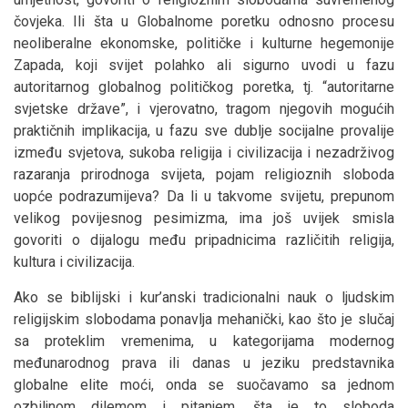
čovjeka. Ili šta u Globalnome poretku odnosno procesu
neoliberalne ekonomske, političke i kulturne hegemonije
Zapada, koji svijet polahko ali sigurno uvodi u fazu
autoritarnog globalnog političkog poretka, tj. “autoritarne
svjetske države”, i vjerovatno, tragom njegovih mogućih
praktičnih implikacija, u fazu sve dublje socijalne provalije
između svjetova, sukoba religija i civilizacija i nezadrživog
razaranja prirodnoga svijeta, pojam religioznih sloboda
uopće podrazumijeva? Da li u takvome svijetu, prepunom
velikog povijesnog pesimizma, ima još uvijek smisla
govoriti o dijalogu među pripadnicima različitih religija,
kultura i civilizacija.
Ako se biblijski i kur’anski tradicionalni nauk o ljudskim
religijskim slobodama ponavlja mehanički, kao što je slučaj
sa proteklim vremenima, u kategorijama modernog
međunarodnog prava ili danas u jeziku predstavnika
globalne elite moći, onda se suočavamo sa jednom
ozbiljnom dilemom i pitanjem, šta je to sloboda