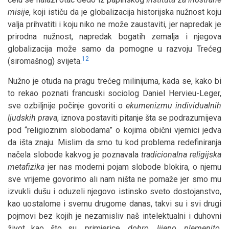
misije
, koji ističu da je globalizacija historijska nužnost koju
valja prihvatiti i koju niko ne može zaustaviti, jer napredak je
prirodna nužnost, napredak bogatih zemalja i njegova
globalizacija može samo da pomogne u razvoju Trećeg
12
(siromašnog) svijeta.
Nužno je otuda na pragu trećeg milinijuma, kada se, kako bi
to rekao poznati francuski sociolog Daniel Hervieu-Leger,
sve ozbiljnije počinje govoriti o
ekumenizmu individualnih
ljudskih prava
, iznova postaviti pitanje šta se podrazumijeva
pod “religioznim slobodama” o kojima obični vjernici jedva
da išta znaju. Mislim da smo tu kod problema redefiniranja
načela slobode kakvog je poznavala
tradicionalna religijska
metafizika
jer nas moderni pojam slobode blokira, o njemu
sve vrijeme govorimo ali nam ništa ne pomaže jer smo mu
izvukli dušu i oduzeli njegovo istinsko sveto dostojanstvo,
kao uostalome i svemu drugome danas, takvi su i svi drugi
pojmovi bez kojih je nezamisliv naš intelektualni i duhovni
život kao što su, primjerice,
dobro, lijepo, plemenito,