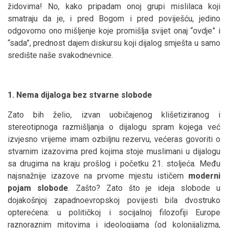
židovima! No, kako pripadam onoj grupi mislilaca koji
smatraju da je, i pred Bogom i pred poviješću, jedino
odgovorno ono mišljenje koje promišlja svijet onaj “ovdje” i
“sada”, prednost dajem diskursu koji dijalog smješta u samo
središte naše svakodnevnice.
1. Nema dijaloga bez stvarne slobode
Zato bih želio, izvan uobičajenog klišetiziranog i
stereotipnoga razmišljanja o dijalogu spram kojega već
izvjesno vrijeme imam ozbiljnu rezervu, većeras govoriti o
stvarnim izazovima pred kojima stoje muslimani u dijalogu
sa drugima na kraju prošlog i početku 21. stoljeća. Među
najsnažnije izazove na prvome mjestu ističem
moderni
pojam slobode
. Zašto? Zato što je ideja slobode u
dojakošnjoj zapadnoevropskoj povijesti bila dvostruko
opterećena: u političkoj i socijalnoj filozofiji Europe
raznoraznim mitovima i ideologijama (od kolonijalizma,