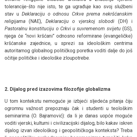
tolerancije-što nije isto, te ga ugrađuje kao svoj službeni
stav u
Deklaraciju o odnosu Crkve prema nekršćanskim
religijama
(NAE),
Deklaraciju o vjerskoj slobodi
(DH) i
Pastoralnu konstituciju o Crkvi u suvremenom svijetu
(GS),
njega će “novi kršćani” odnosno reformirane (evangeličke)
kršćanske zajednice, u sprezi sa ideološkim centrima
autoritarnog globalnog političkog poretka voditi dalje do još
očitije političke i ideološke zloupotrebe.
2. Dijalog pred izazovima filozofije globalizma
U tom kontekstu nemoguće je izbjeći sljedeća pitanja čiju
ogromnu važnost prepoznaju čak i studenti u teološkim
seminarima (O. Bajramović): da li je danas uopće moguće
voditi vjerski, kulturni i civilizacijski dijalog, bilo kakav iskren
dijalog izvan ideološkog i geopolitičkoga konteksta? Treba