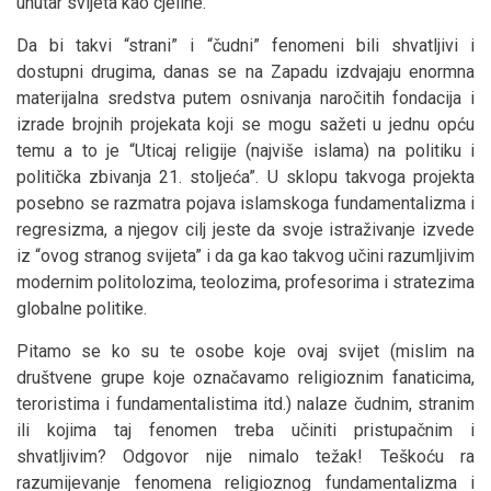
unutar svijeta kao cjeline.
Da bi takvi “strani” i “čudni” fenomeni bili shvatljivi i
dostupni drugima, danas se na Zapadu izdvajaju enormna
materijalna sredstva putem osnivanja naročitih fondacija i
izrade brojnih projekata koji se mogu sažeti u jednu opću
temu a to je “Uticaj religije (najviše islama) na politiku i
politička zbivanja 21. stoljeća”. U sklopu takvoga projekta
posebno se razmatra pojava islamskoga fundamentalizma i
regresizma, a njegov cilj jeste da svoje istraživanje izvede
iz “ovog stranog svijeta” i da ga kao takvog učini razumljivim
modernim politolozima, teolozima, profesorima i stratezima
globalne politike.
Pitamo se ko su te osobe koje ovaj svijet (mislim na
društvene grupe koje označavamo religioznim fanaticima,
teroristima i fundamentalistima itd.) nalaze čudnim, stranim
ili kojima taj fenomen treba učiniti pristupačnim i
shvatljivim? Odgovor nije nimalo težak! Teškoću ra
razumijevanje fenomena religioznog fundamentalizma i