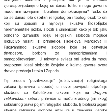
vjeroispovijedanja o kojoj se danas toliko mnogo govori u
modernim razvijenim liberalnim demokracijama? Teško da
će se danas iole ozbiljan religiolog pa i teolog, osobito oni
koji su upućeni u najnovija iskustva filozofijske
heremeneutike jezika, složiti s činjenicom kako je biblijsku
odnosno qur'ānsku ideju religijskih sloboda moguće
isključivo misliti iz, primjerice, Hegelova, Marksova ili
Fukuyaminog iskustva slobode koja se ostvaruje
thymosom
, borbom za samopriznanjem i
1
samopoštovanjem.
U takvome svijetu oni jedva da mogu
prepoznati ideal slobode čovjeka o kojima govore sveta
drevna predanja Istoka i Zapada.
Taj proces “pozitivizacije” (relativizacije) religijskoga
zakona (prava-na slobodu) u novoj povijesti otpočinje
službeno sa Katoličkom crkvom koja na
Drugom
vatikanskom saboru
prihvaća iz međunarodnog (rimskog)
sekularnog prava pojam religijske slobode, tj. biblijski pojam
stvarne religijske slobode artikulira u značenju vjerske