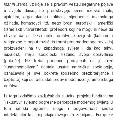
raznih izama
, uz koje se s pravom vezuju negativne pojave
u svijetu danas, ne predstavljaju samo iranske mule,
ajatolasi, afganistanski talibani, sljedbenici islamskoga
džihada, hamasovci itd., nego brojni europski i američki
(izraelski) univerzitetski profesori, koji ne mogu ili neće da
shvate da su takvi oblici društvene svijesti (kulturne i
religiozne – poput različitih formi postmodernoga revivala)
proizvedeni na tlu zapadnoga svijeta i da kao takvi,
nažalost, imaju, sociološki kazano, svoje opravdanje
(pokriće). Ne treba posebno podsjećati da je riječ
“fundamentalizam” nastala unutar američke sociologije,
označavala je sve pokrete (posebno prezbiterijance i
baptiste) koji sui bili ustali protiv modernizacije američkoga
društva.
Iz toga izvlačimo zaključak da su takvi projekti fundirani na
“iskustvu” svjesno pogrešne percepcije modernog svijeta. U
tom smislu ogromnu ulogu i odgovornost snose
intelektualci koji pripadaju razvijenim zemljama Europske