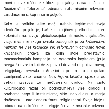
moći i nove kršćanske filozofije dijaloga danas oličeno u
“bušizmu” i “blerizmu” odnosno reformiranim crkvenim
zajednicama iz kojih i sami potječu.
Kako je politika elite moći trebala legitimirati svoje
ideološke projekcije, baš kao i njihovi prethodnici u eri
kolonijalizma, svoju globalizacijsku ili neokolonijalističku
viziju muslimanskoga svijeta posegnula je za
kršćanskim
naukom ne više katoličke, već reformiranih odnosno novih
kršćanskih crkava iza kojih stoje predstavnici
transnacionalnih kompanija sa ogromnim kapitalom (prije
svega židovskim koji će zapravo i dovesti do pojave novog
religijskoga revivala u Americi a potom i u europskim
zemljama). Zato fenomen New Age-a, također, spada u red
velikih izazova za međuvjesrki dijalog. Na čisto
kulturološkoj razini on podrazumijeva više dijalog s
osobama nego li institucijama, više individualnu a manje
društvenu ili tradicionalnu formu religioznosti. Svoje ideje u
odnosu na nekršćanske religije “nove kršćanske crkvene