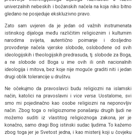
univerzalnih nebeskih i božanskih načela na koja niko bitno
gledano ne posjeduje ekskluzivno pravo.
Zato sam uvjeren da je jedan od važnih instrumenata
istinskog dijaloga među različitim religioznim i kulturnim
narodima svijeta, autentično poimanje i dosljedno
provođenje načela vjerske slobode, oslobođene od svih
ideologijskih i theologijskih predrasuda, tj. slobode za Boga,
a ne slobode od Boga u ime ovih ili onih nacionalnih
ideologija i mitova, bez koje nije moguće graditi niti i jedan
drugi oblik tolerancije u društvu.
Ne očekujmo da pravoslavci budu religiozni na islamski
način, katolici na pravoslavni i
vice versa
. Uostalome, svi
smo mi pojedinačno kao osobe religiozni na neponovljiv
način. Zbog toga o religioznome ponašanju drugih ljudi ne
možemo suditi iz vlastitog religioznoga zakona, jer je
konačno, samo dragi Bog istinski sudac ljudima. To kažemo
zbog toga jer je Svetost jedna, i kao misterij koji u čovjeku