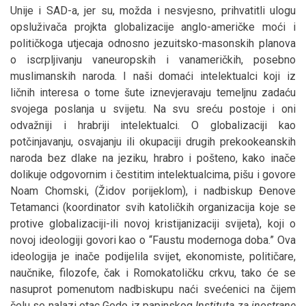
Unije i SAD-a, jer su, možda i nesvjesno, prihvatitli ulogu
opsluživača projkta globalizacije anglo-američke moći i
političkoga utjecaja odnosno jezuitsko-masonskih planova
o iscrpljivanju vaneuropskih i vanameričkih, posebno
muslimanskih naroda. I naši domaći intelektualci koji iz
ličnih interesa o tome šute iznevjeravaju temeljnu zadaću
svojega poslanja u svijetu. Na svu sreću postoje i oni
odvažniji i hrabriji intelektualci. O globalizaciji kao
potčinjavanju, osvajanju ili okupaciji drugih prekookeanskih
naroda bez dlake na jeziku, hrabro i pošteno, kako inače
dolikuje odgovornim i čestitim intelektualcima, pišu i govore
Noam Chomski, (Židov porijeklom), i nadbiskup Đenove
Tetamanci (koordinator svih katoličkih organizacija koje se
protive globalizaciji-ili novoj kristijanizaciji svijeta), koji o
novoj ideologiji govori kao o “Faustu modernoga doba.” Ova
ideologija je inače podijelila svijet, ekonomiste, političare,
naučnike, filozofe, čak i Romokatoličku crkvu, tako će se
nasuprot pomenutom nadbiskupu naći svećenici na čijem
čelu se nalazi otac Gedo iz papinskog
Instituta za inostrane