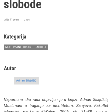
slobode
prije 11 years
znaci
Kategorija
MUSLIMANI I DRUGE TRADICIJE
Autor
Adnan Silajdžić
Napomena: dio rada objavljen je u knjizi: Adnan Silajdžić,
Muslimani u traganju za identitetom, Sarajevo, Fakultet
islamskih nauka – El-Kalem, 2006., str. 71.-88.; ovo je