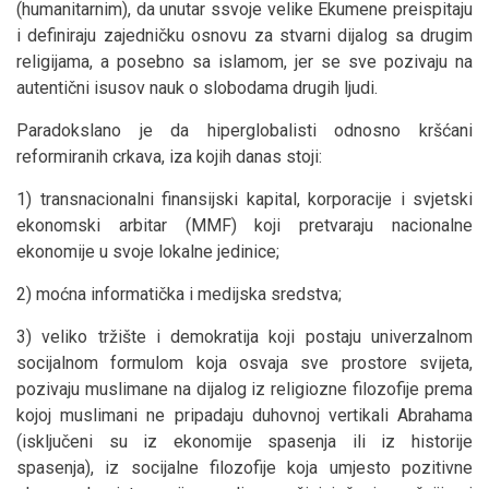
(humanitarnim), da unutar ssvoje velike Ekumene preispitaju
i definiraju zajedničku osnovu za stvarni dijalog sa drugim
religijama, a posebno sa islamom, jer se sve pozivaju na
autentični isusov nauk o slobodama drugih ljudi.
Paradokslano je da hiperglobalisti odnosno kršćani
reformiranih crkava, iza kojih danas stoji:
1) transnacionalni finansijski kapital, korporacije i svjetski
ekonomski arbitar (MMF) koji pretvaraju nacionalne
ekonomije u svoje lokalne jedinice;
2) moćna informatička i medijska sredstva;
3) veliko tržište i demokratija koji postaju univerzalnom
socijalnom formulom koja osvaja sve prostore svijeta,
pozivaju muslimane na dijalog iz religiozne filozofije prema
kojoj muslimani ne pripadaju duhovnoj vertikali Abrahama
(isključeni su iz ekonomije spasenja ili iz historije
spasenja), iz socijalne filozofije koja umjesto pozitivne