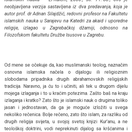
neobjavljena verzija sastavljena iz dva predavanja, koja je
autor prof. dr Adnan Silajdžić, redovni profesor na Fakultetu
islamskih nauka u Sarajevu na Katedri za akaid i uporedne
religije, izlagao u Zagrebačkoj džamiji, odnosno na
Filozofskom fakultetu Družbe Isusove u Zagrebu.
Od mene se očekuje da, kao muslimanski teolog, naznačim
osnovna islamska načela o dijalogu ili religioznim
slobodama pripadnika drugih abrahamovskih religijskih
tradicija. Naravno, ja ću to i učiniti, ali tek u drugom dijelu
mojega izlaganja i to u kraćim potezima. Zašto baš na kraju
izlaganja i kratko? Zato što je islamski nauk o drugima toliko
jasan i jednostavan, da ga je moguće izložiti u svega
nekoliko rečenica. Bolje rečeno, zato što islam, za razliku od
drugih religija svijeta, u svojoj svetoj knjizi Kur’anu, a ne
teološkoj doktrini, vodi neprekinuti dijalog sa kršćanima i