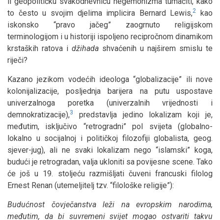
li geopolitičku svakodnevnicu hegemonizma tumačiti, kako
2
to često u svojim djelima implicira Bernard Lewis,
kao
iskonsko “pravo jačeg” zaogrnuto religijskom
terminologijom i u historiji ispoljeno recipročnom dinamikom
krstaških ratova i
džihada
shvaćenih u najširem smislu te
riječi?
Kazano jezikom vodećih ideologa “globalizacije” ili nove
kolonijalizacije, posljednja barijera na putu uspostave
univerzalnoga poretka (univerzalnih vrijednosti i
3
demnokratizacije),
predstavlja jedino lokalizam koji je,
međutim, isključivo “retrogradni” pol svijeta (globalno-
lokalno u socijalnoj i političkoj filozofiji globalista, geog.
sjever-jug), ali ne svaki lokalizam nego “islamski” koga,
budući je retrogradan, valja ukloniti sa povijesne scene. Tako
će još u 19. stoljeću razmišljati čuveni francuski filolog
Ernest Renan (utemeljitelj tzv. “filološke religije”):
Budućnost čovječanstva leži na evropskim narodima,
međutim, da bi suvremeni svijet mogao ostvariti takvu