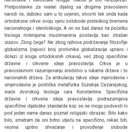
Pretpostavke za realan dijalog sa drugima pravoslavni
narodi će, duboko sam u to uvjeren, stvoriti tek onda kada
ortodoksne crkve svoju vjeru oslobode preteškog bremena
nacionalnoga i ideološkoga
.
A on se baš danas na početku
trećega milenijuma muslimanima postavlja kao strašan
izazov. Zbog čega? Ne zbog njihova podržavanja filozofije
globalizma (najveći broj protivnika globalizacije upravo i
dolazi iz kruga ortodoksnih crkava), već zbog specifične
državne i crkvene ideje pravoslavlja. Crkva je u
pravoslavnom razumijevanju sredstvo u rukama države i to
nacionalnih država. Za artikulaciju takve ideje mjerodavna i
smjerodavna je politička metafizika Euzebija Cezarejskog,
inače dvorskog teologa cara Konstantina. Specifična
državna i crkvena ideja pravoslavlja podrazumijeva
specifične dijaloške standarde koji se ne mogu podvesti ni
pod jedan nama danas poznat religijski obrazac. Bilo kako
bilo, smatram da oni bitno utječu na specifično, rekao bih,
veoma upitno shvaćanje i provođenje slobode