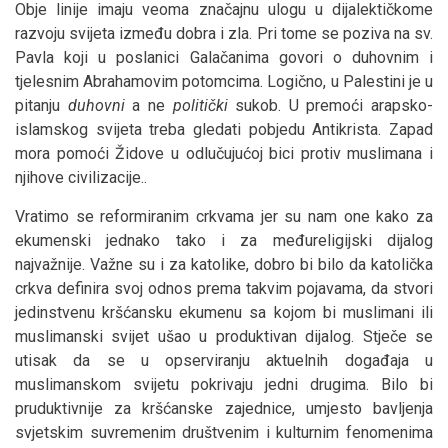
Obje linije imaju veoma značajnu ulogu u dijalektičkome
razvoju svijeta između dobra i zla. Pri tome se poziva na sv.
Pavla koji u poslanici Galačanima govori o duhovnim i
tjelesnim Abrahamovim potomcima. Logično, u Palestini je u
pitanju
duhovni
a ne
politički
sukob. U premoći arapsko-
islamskog svijeta treba gledati pobjedu Antikrista. Zapad
mora pomoći Židove u odlučujućoj bici protiv muslimana i
njihove civilizacije..
Vratimo se reformiranim crkvama jer su nam one kako za
ekumenski jednako tako i za međureligijski dijalog
najvažnije. Važne su i za katolike, dobro bi bilo da katolička
crkva definira svoj odnos prema takvim pojavama, da stvori
jedinstvenu kršćansku ekumenu sa kojom bi muslimani ili
muslimanski svijet ušao u produktivan dijalog. Stječe se
utisak da se u opserviranju aktuelnih događaja u
muslimanskom svijetu pokrivaju jedni drugima. Bilo bi
pruduktivnije za kršćanske zajednice, umjesto bavljenja
svjetskim suvremenim društvenim i kulturnim fenomenima