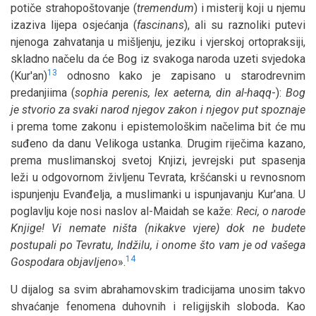
potiče strahopoštovanje (
tremendum
) i misterij koji u njemu
izaziva lijepa osjećanja (
fascinans
), ali su raznoliki putevi
njenoga zahvatanja u mišljenju, jeziku i vjerskoj ortopraksiji,
skladno načelu da će Bog iz svakoga naroda uzeti svjedoka
13
(Kur'an)
odnosno kako je zapisano u starodrevnim
predanjiima (
sophia perenis, lex aeterna, din al-haqq
-):
Bog
je stvorio za svaki narod njegov zakon i njegov put spoznaje
i prema tome zakonu i epistemološkim načelima bit će mu
suđeno da danu Velikoga ustanka. Drugim riječima kazano,
prema muslimanskoj svetoj Knjizi, jevrejski put spasenja
leži u odgovornom življenu Tevrata, kršćanski u revnosnom
ispunjenju Evanđelja, a muslimanki u ispunjavanju Kur'ana. U
poglavlju koje nosi naslov al-Maidah se kaže:
Reci, o narode
Knjige! Vi nemate ništa (nikakve vjere) dok ne budete
postupali po Tevratu, Indžilu, i onome što vam je od vašega
14
Gospodara objavljeno
».
U dijalog sa svim abrahamovskim tradicijama unosim takvo
shvaćanje fenomena duhovnih i religijskih sloboda
.
Kao