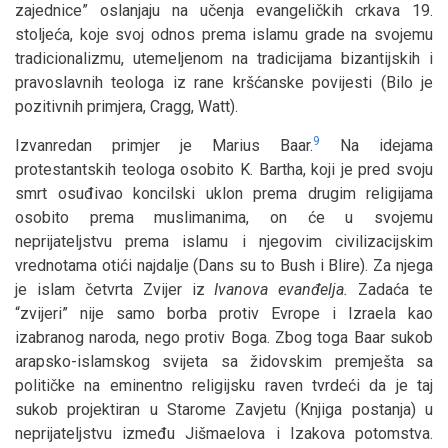
zajednice” oslanjaju na učenja evangeličkih crkava 19.
stoljeća, koje svoj odnos prema islamu grade na svojemu
tradicionalizmu, utemeljenom na tradicijama bizantijskih i
pravoslavnih teologa iz rane kršćanske povijesti (Bilo je
pozitivnih primjera, Cragg, Watt).
9
Izvanredan primjer je Marius Baar.
Na idejama
protestantskih teologa osobito K. Bartha, koji je pred svoju
smrt osuđivao koncilski uklon prema drugim religijama
osobito prema muslimanima, on će u svojemu
neprijateljstvu prema islamu i njegovim civilizacijskim
vrednotama otići najdalje (Dans su to Bush i Blire). Za njega
je islam četvrta Zvijer iz
Ivanova evanđelja.
Zadaća te
“zvijeri” nije samo borba protiv Evrope i Izraela kao
izabranog naroda, nego protiv Boga. Zbog toga Baar sukob
arapsko-islamskog svijeta sa židovskim premješta sa
političke na eminentno religijsku raven tvrdeći da je taj
sukob projektiran u Starome Zavjetu (Knjiga postanja) u
neprijateljstvu između Jišmaelova i Izakova potomstva.