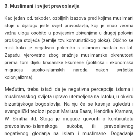
3. Muslimani i svijet pravoslavlja
Kao jedan od, također, ozbiljnih izazova pred kojima muslimani
stoje u dijalogu jeste svijet pravoslavlja, koji je imao veoma
važnu ulogu osobito u povijesnim zbivanjima u drugoj polovini
prošloga stoljeća (zemlje tzv. komunističkog bloka). Obično se
misli kako je negativna polemika s islamom nastala na lat.
Zapadu, vjerovatno zbog snažnije muslimanske okrenutosti
prema tom dijelu kršćanske Ekumene (politička i ekonomska
migracija arpsko-islamskih naroda nakon svršetka
kolonijalizma).
Međutim, treba istaći da je negativna percepcija islama i
muslimanskog svijeta upravo utemeljena na Istoku, u okviru
bizantijskoga bogoslovlja. Na nju će se kasnije ugledati i
evangelički teolozi poput Mariusa Baara, Hendrika Kramera,
W. Smitha itd. Stoga je moguće govoriti o kontinuitetu
pravoslavno-islamskoga sukoba, ili pravoslavnog
negativnog gledanja na islam i muslimane. Događanja