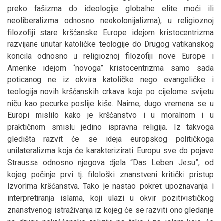
preko fašizma do ideologije globalne elite moći ili
neoliberalizma odnosno neokolonijalizma), u religioznoj
filozofiji stare kršćanske Europe idejom kristocentrizma
razvijane unutar katoličke teologije do Drugog vatikanskog
koncila odnosno u religioznoj filozofiji nove Europe i
Amerike idejom “novoga” kristocentrizma samo sada
poticanog ne iz okvira katoličke nego evangeličke i
teologija novih kršćanskih crkava koje po cijelome svijetu
niču kao pecurke poslije kiše. Naime, dugo vremena se u
Europi mislilo kako je kršćanstvo i u moralnom i u
praktičnom smislu jedino ispravna religija. Iz takvoga
gledišta razvit će se ideja europskog političkoga
unilateralizma koja će karakterizirati Europu sve do pojave
Straussa odnosno njegova djela “Das Leben Jesu”, od
kojeg počinje prvi tj. filološki znanstveni kritički pristup
izvorima kršćanstva. Tako je nastao pokret upoznavanja i
interpretiranja islama, koji ulazi u okvir pozitivističkog
znanstvenog istraživanja iz kojeg će se razviti ono gledanje