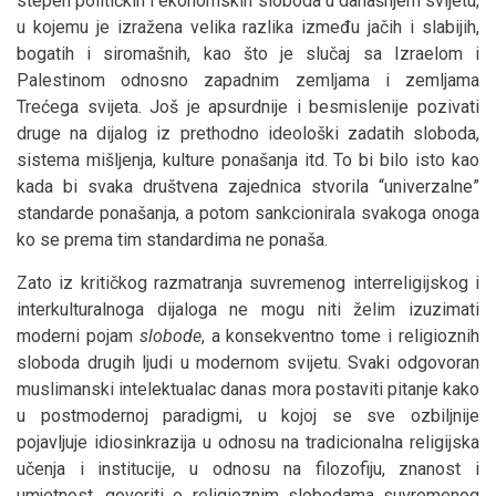
stepen političkih i ekonomskih sloboda u današnjem svijetu,
u kojemu je izražena velika razlika između jačih i slabijih,
bogatih i siromašnih, kao što je slučaj sa Izraelom i
Palestinom odnosno zapadnim zemljama i zemljama
Trećega svijeta. Još je apsurdnije i besmislenije pozivati
druge na dijalog iz prethodno ideološki zadatih sloboda,
sistema mišljenja, kulture ponašanja itd. To bi bilo isto kao
kada bi svaka društvena zajednica stvorila “univerzalne”
standarde ponašanja, a potom sankcionirala svakoga onoga
ko se prema tim standardima ne ponaša.
Zato iz kritičkog razmatranja suvremenog interreligijskog i
interkulturalnoga dijaloga ne mogu niti želim izuzimati
moderni pojam
slobode
, a konsekventno tome i religioznih
sloboda drugih ljudi u modernom svijetu. Svaki odgovoran
muslimanski intelektualac danas mora postaviti pitanje kako
u postmodernoj paradigmi, u kojoj se sve ozbiljnije
pojavljuje idiosinkrazija u odnosu na tradicionalna religijska
učenja i institucije, u odnosu na filozofiju, znanost i
umjetnost, govoriti o religioznim slobodama suvremenog