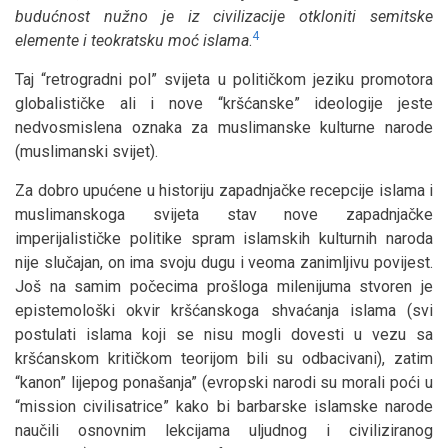
budućnost nužno je iz civilizacije otkloniti semitske
4
elemente i teokratsku moć islama
.
Taj “retrogradni pol” svijeta u političkom jeziku promotora
globalističke ali i nove “kršćanske” ideologije jeste
nedvosmislena oznaka za muslimanske kulturne narode
(muslimanski svijet).
Za dobro upućene u historiju zapadnjačke recepcije islama i
muslimanskoga svijeta stav nove zapadnjačke
imperijalističke politike spram islamskih kulturnih naroda
nije slučajan, on ima svoju dugu i veoma zanimljivu povijest.
Još na samim počecima prošloga milenijuma stvoren je
epistemološki okvir kršćanskoga shvaćanja islama (svi
postulati islama koji se nisu mogli dovesti u vezu sa
kršćanskom kritičkom teorijom bili su odbacivani), zatim
“kanon” lijepog ponašanja” (evropski narodi su morali poći u
“mission civilisatrice” kako bi barbarske islamske narode
naučili osnovnim lekcijama uljudnog i civiliziranog