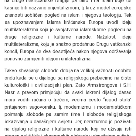
na druge nekršćanske religije pa tako i na islam koje će
kasnije biti nazvano orijentalizmom, tj. kroz model europske
znanosti uobličen pogled na islam i njegovu teologiju. Tek
sa upoznavanjem islama kršćanska Europa uvodi ideju
multilateralizma koja je svojstvena islamskome pogledu na
druge religiozne i kulturne narode. Nažalost, ideju
multilateralizma, koju je snažno prodahnuo Drugu vatikanski
koncil, Europa će dva desetljeća nakon njegova održavanja
ponovno zamijeniti idejom unilateralizma.
Takvo shvaćanje slobode dobija na velikoj važnosti osobito
onda kada se u dijalogu sa religijskoga prebacimo na čisto
kulturološki i civilizacijski plan. Zato Armstrongova i S.H.
Nasr s pravom primjećuju da svaki iskreni dijalog danas
mora voditi računa o trećem, veoma često “ispod stola”
pritajenom sugovorniku, tj. modernizmu i modernističkom
poimanju slobode pa samim time i slobode religijskoga
iskazivanja u današnjem svijetu. Jer, nerazumno je pozivati
na dijalog religiozne i kulturne narode koji ne uživaju isti