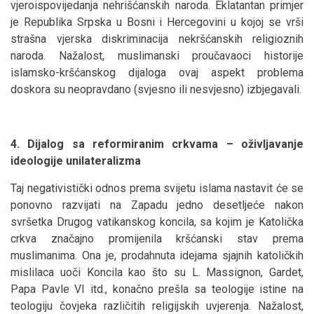
vjeroispovijedanja nehrišćanskih naroda. Eklatantan primjer
je Republika Srpska u Bosni i Hercegovini u kojoj se vrši
strašna vjerska diskriminacija nekršćanskih religioznih
naroda. Nažalost, muslimanski proučavaoci historije
islamsko-kršćanskog dijaloga ovaj aspekt problema
doskora su neopravdano (svjesno ili nesvjesno) izbjegavali.
4. Dijalog sa reformiranim crkvama – oživljavanje
ideologije unilateralizma
Taj negativistički odnos prema svijetu islama nastavit će se
ponovno razvijati na Zapadu jedno desetljeće nakon
svršetka Drugog vatikanskog koncila, sa kojim je Katolička
crkva značajno promijenila kršćanski stav prema
muslimanima. Ona je, prodahnuta idejama sjajnih katoličkih
mislilaca uoči Koncila kao što su L. Massignon, Gardet,
Papa Pavle VI itd., konačno prešla sa teologije istine na
teologiju čovjeka različitih religijskih uvjerenja. Nažalost,