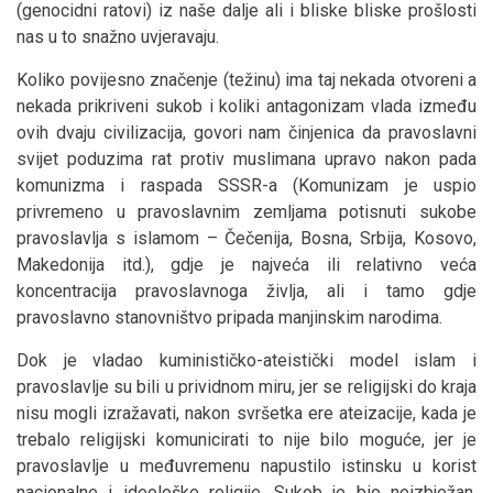
(genocidni ratovi) iz naše dalje ali i bliske bliske prošlosti
nas u to snažno uvjeravaju.
Koliko povijesno značenje (težinu) ima taj nekada otvoreni a
nekada prikriveni sukob i koliki antagonizam vlada između
ovih dvaju civilizacija, govori nam činjenica da pravoslavni
svijet poduzima rat protiv muslimana upravo nakon pada
komunizma i raspada SSSR-a (Komunizam je uspio
privremeno u pravoslavnim zemljama potisnuti sukobe
pravoslavlja s islamom – Čečenija, Bosna, Srbija, Kosovo,
Makedonija itd.), gdje je najveća ili relativno veća
koncentracija pravoslavnoga življa, ali i tamo gdje
pravoslavno stanovništvo pripada manjinskim narodima.
Dok je vladao kuminističko-ateistički model islam i
pravoslavlje su bili u prividnom miru, jer se religijski do kraja
nisu mogli izražavati, nakon svršetka ere ateizacije, kada je
trebalo religijski komunicirati to nije bilo moguće, jer je
pravoslavlje u međuvremenu napustilo istinsku u korist
nacionalne i ideološke religije. Sukob je bio neizbježan.