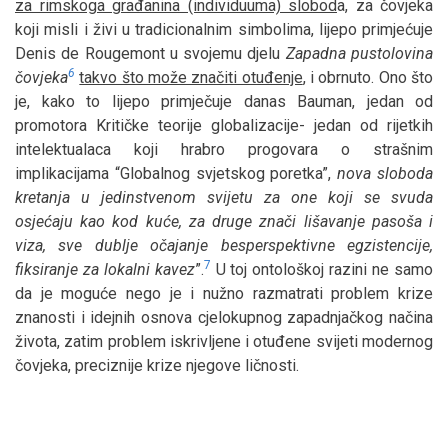
za rimskoga građanina (individuuma) slobod
a, za čovjeka
koji misli i živi u tradicionalnim simbolima, lijepo primjećuje
Denis de Rougemont u svojemu djelu
Zapadna pustolovina
6
čovjeka
takvo što može značiti otuđenje
, i obrnuto. Ono što
je, kako to lijepo primječuje danas Bauman, jedan od
promotora Kritičke teorije globalizacije- jedan od rijetkih
intelektualaca koji hrabro progovara o strašnim
implikacijama “Globalnog svjetskog poretka”,
nova sloboda
kretanja u jedinstvenom svijetu za one koji se svuda
osjećaju kao kod kuće, za druge znači lišavanje pasoša i
viza, sve dublje očajanje besperspektivne egzistencije,
7
fiksiranje za lokalni kavez
”.
U toj ontološkoj razini ne samo
da je moguće nego je i nužno razmatrati problem krize
znanosti i idejnih osnova cjelokupnog zapadnjačkog načina
života, zatim problem iskrivljene i otuđene svijeti modernog
čovjeka, preciznije krize njegove ličnosti.