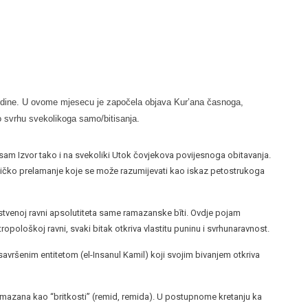
odine. U ovome mjesecu je započela objava Kur’ana časnoga,
o svrhu svekolikoga samo/bitisanja.
am Izvor tako i na svekoliki Utok čovjekova povijesnoga obitavanja.
zičko prelamanje koje se može razumijevati kao iskaz petostrukoga
tvenoj ravni apsolutiteta same ramazanske bīti. Ovdje pojam
opološkoj ravni, svaki bitak otkriva vlastitu puninu i svrhunaravnost.
avršenim entitetom (el-Insanul Kamil) koji svojim bivanjem otkriva
ana kao “britkosti” (remid, remida). U postupnome kretanju ka