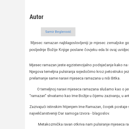
Autor
Samir Beglerović
Mjesec ramazan najblagoslovljeniji je mjesec zemaljske g
posljednje Božije Knjige poslane čovjeku eda bi ovaj uvidje
Mjesec ramazan jeste egzistencijalno podsjećanje kako na s
Njegova temeljna pulsiranja svjedočimo kroz petostruko je
prelamanje same naravi mjeseca ramazana
u niši Bitka.
O temeljnoj naravi mjeseca ramazana
slušamo kao o jes
“ramazan” shvatamo kao Ime Božije u čijemu zazivanju, u antr
Zazivajući istinskim htijenjem Ime Ramazan, čovjek postaje s
najveličanstveniji Dar samoga Izvora - blagoslov.
Metakozmička ravan otkriva nam pulsiranje mjeseca ramaz