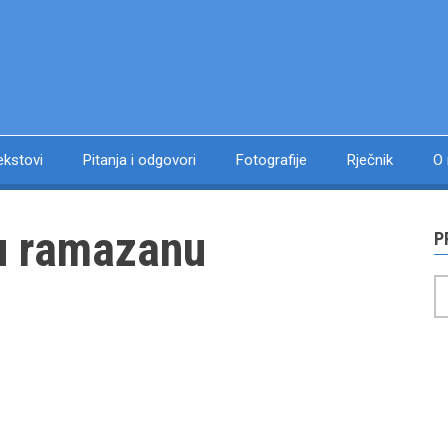
ekstovi
Pitanja i odgovori
Fotografije
Rječnik
O
u ramazanu
P
P