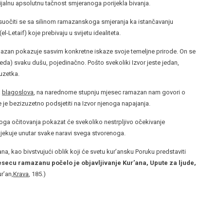
jalnu apsolutnu tačnost smjeranoga porijekla bivanja.
 suočiti se sa silinom ramazanskoga smjeranja ka istančavanju
-Letaif) koje prebivaju u svijetu idealiteta.
n pokazuje sasvim konkretne iskaze svoje temeljne prirode. On se
da) svaku dušu, pojedinačno. Pošto svekoliki Izvor jeste jedan,
uzetka.
a
blagoslova
, na narednome stupnju mjesec ramazan nam govori o
me je bezizuzetno podsjetiti na Izvor njenoga napajanja.
očitovanja pokazat će svekoliko nestrpljivo očekivanje
jekuje unutar svake naravi svega stvorenoga.
, kao bivstvujući oblik koji će svetu kur’ansku Poruku predstaviti
secu ramazanu počelo je objavljivanje Kur’ana, Upute za ljude,
r’an,
Krava
, 185.)