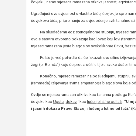
čovjeku, narav mjeseca ramazana otkriva jasnost, egzistenci
Ugrađujući ovu svjesnost u vlastito biće, čovjek je spreman
čovjekova bića, pripremanju za svjedočenje svih tanahnosti (el
Na slijedećemu egzistencijalnome stupnju, mjesec ramaza
ovdje sasvim otvoreno pokazuje kao lovac koji lovi (teremme
mjesec ramazana jeste
blagoslov
svekolikome Bitku, bez iz
Pošto je već potvrdio da će iskazati svu silinu izljevanj
žegi (er-Remda’) koju će prouzročiti u tijelu svake duše i ti
Konačno, mjesec ramazan na posljednjemu stupnju svoga 
(remmeda) izlijevanja svima smjeranoga
blagoslova
koje od
Ovdje se mjesec ramazan otkriva kao tanahna podloga Kur’ana
čovjeku kao
Uputu
,
dokaz
i kao
lučenje Istine od laži
:
“U mje
i jasnih dokaza Prave Staze, i lučenja Istine od laži.”
(Ku