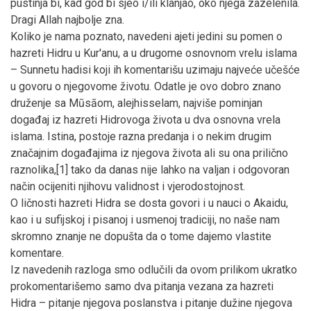
pustinja bi, kad god bi sjeo i/ili klanjao, oko njega zazelenila.
Dragi Allah najbolje zna.
Koliko je nama poznato, navedeni ajeti jedini su pomen o
hazreti Hidru u Kur'anu, a u drugome osnovnom vrelu islama
– Sunnetu hadisi koji ih komentarišu uzimaju najveće učešće
u govoru o njegovome životu. Odatle je ovo dobro znano
druženje sa Mūsāom, alejhisselam, najviše pominjan
događaj iz hazreti Hidrovoga života u dva osnovna vrela
islama. Istina, postoje razna predanja i o nekim drugim
značajnim događajima iz njegova života ali su ona prilično
raznolika,[1] tako da danas nije lahko na valjan i odgovoran
način ocijeniti njihovu validnost i vjerodostojnost.
O ličnosti hazreti Hidra se dosta govori i u nauci o Akaidu,
kao i u sufijskoj i pisanoj i usmenoj tradiciji, no naše nam
skromno znanje ne dopušta da o tome dajemo vlastite
komentare.
Iz navedenih razloga smo odlučili da ovom prilikom ukratko
prokomentarišemo samo dva pitanja vezana za hazreti
Hidra – pitanje njegova poslanstva i pitanje dužine njegova