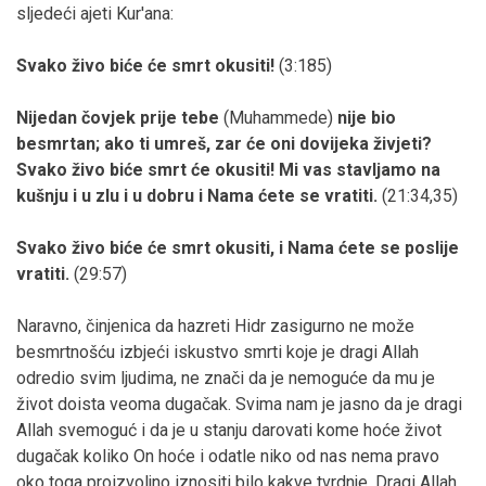
sljedeći ajeti Kur'ana:
Svako živo biće će smrt okusiti!
(3:185)
Nijedan čovjek prije tebe
(Muhammede)
nije bio
besmrtan; ako ti umreš, zar će oni dovijeka živjeti?
Svako živo biće smrt će okusiti! Mi vas stavljamo na
kušnju i u zlu i u dobru i Nama ćete se vratiti.
(21:34,35)
Svako živo biće će smrt okusiti, i Nama ćete se poslije
vratiti.
(29:57)
Naravno, činjenica da hazreti Hidr zasigurno ne može
besmrtnošću izbjeći iskustvo smrti koje je dragi Allah
odredio svim ljudima, ne znači da je nemoguće da mu je
život doista veoma dugačak. Svima nam je jasno da je dragi
Allah svemoguć i da je u stanju darovati kome hoće život
dugačak koliko On hoće i odatle niko od nas nema pravo
oko toga proizvoljno iznositi bilo kakve tvrdnje. Dragi Allah