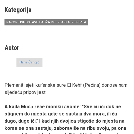
Kategorija
NAKON USPOSTAVE HADŽA DO IZLASKA IZ EGIPTA
Autor
Haris Čengić
Plemeniti ajeti kur'anske sure El Kehf (Pećina) donose nam
sljedeću pripovijest:
A kada Mūsā reče momku svome: "Sve ću ići dok ne
stignem do mjesta gdje se sastaju dva mora, ili ću
dugo, dugo ići." I kad njih dvojica stigoše do mjesta na
kome se ona sastaju, zaboraviše na ribu svoju, pa ona