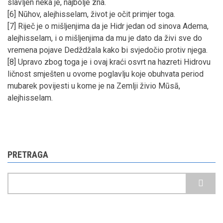
slavljen neka je, najbolje zna.
[6] Nūhov, alejhisselam, život je očit primjer toga.
[7] Riječ je o mišljenjima da je Hidr jedan od sinova Adema,
alejhisselam, i o mišljenjima da mu je dato da živi sve do
vremena pojave Dedždžala kako bi svjedočio protiv njega.
[8] Upravo zbog toga je i ovaj kraći osvrt na hazreti Hidrovu
ličnost smješten u ovome poglavlju koje obuhvata period
mubarek povijesti u kome je na Zemlji živio Mūsā,
alejhisselam.
PRETRAGA
Pretraga