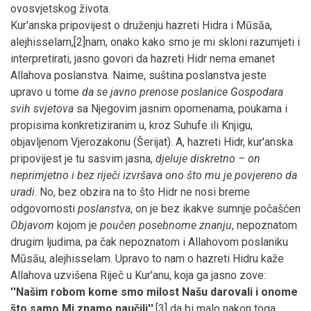
ovosvjetskog života.
Kur'anska pripovijest o druženju hazreti Hidra i Mūsāa,
alejhisselam,[2]nam, onako kako smo je mi skloni razumjeti i
interpretirati, jasno govori da hazreti Hidr nema emanet
Allahova poslanstva. Naime, suština poslanstva jeste
upravo u tome
da se
javno
prenose poslanice Gospodara
svih svjetova
sa Njegovim jasnim opomenama, poukama i
propisima konkretiziranim u, kroz Suhufe ili Knjigu,
objavljenom Vjerozakonu (Šerijat). A, hazreti Hidr, kur'anska
pripovijest je tu sasvim jasna,
djeluje
diskretno – on
neprimjetno i bez riječi izvršava ono što mu je povjereno da
uradi
. No, bez obzira na to što Hidr ne nosi breme
odgovornosti
poslanstva
, on je bez ikakve sumnje počašćen
Objavom
kojom je
poučen
posebnome znanju
, nepoznatom
drugim ljudima, pa čak nepoznatom i Allahovom poslaniku
Mūsāu, alejhisselam. Upravo to nam o hazreti Hidru kaže
Allahova uzvišena Riječ u Kur'anu, koja ga jasno zove:
''Našim robom kome smo milost Našu darovali i onome
što samo Mi znamo naučili''
,[3] da bi malo nakon toga