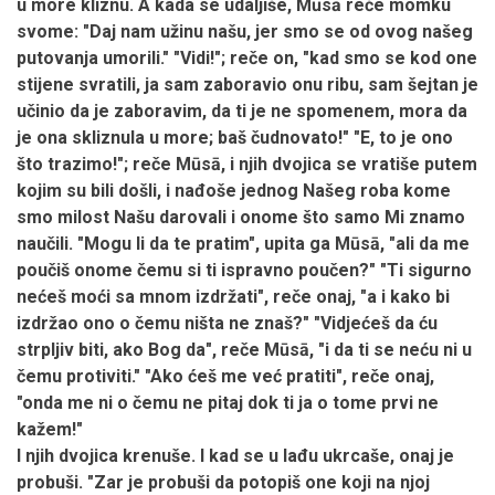
u more kliznu. A kada se udaljiše, Mūsā reče momku
svome: "Daj nam užinu našu, jer smo se od ovog našeg
putovanja umorili." "Vidi!"; reče on, "kad smo se kod one
stijene svratili, ja sam zaboravio onu ribu, sam šejtan je
učinio da je zaboravim, da ti je ne spomenem, mora da
je ona skliznula u more; baš čudnovato!" "E, to je ono
što trazimo!"; reče Mūsā, i njih dvojica se vratiše putem
kojim su bili došli, i nađoše jednog Našeg roba kome
smo milost Našu darovali i onome što samo Mi znamo
naučili. "Mogu li da te pratim", upita ga Mūsā, "ali da me
poučiš onome čemu si ti ispravno poučen?" "Ti sigurno
nećeš moći sa mnom izdržati", reče onaj, "a i kako bi
izdržao ono o čemu ništa ne znaš?" "Vidjećeš da ću
strpljiv biti, ako Bog da", reče Mūsā, "i da ti se neću ni u
čemu protiviti." "Ako ćeš me već pratiti", reče onaj,
"onda me ni o čemu ne pitaj dok ti ja o tome prvi ne
kažem!"
I njih dvojica krenuše. I kad se u lađu ukrcaše, onaj je
probuši. "Zar je probuši da potopiš one koji na njoj