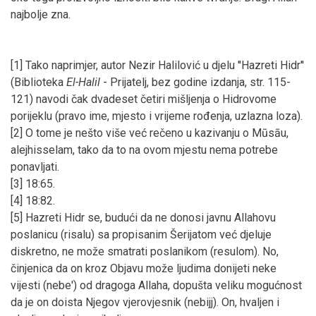
najbolje zna.
[1] Tako naprimjer, autor Nezir Halilović u djelu ''Hazreti Hidr''
(Biblioteka
El-Halil
- Prijatelj, bez godine izdanja, str. 115-
121) navodi čak dvadeset četiri mišljenja o Hidrovome
porijeklu (pravo ime, mjesto i vrijeme rođenja, uzlazna loza).
[2] O tome je nešto više već rečeno u kazivanju o Mūsāu,
alejhisselam, tako da to na ovom mjestu nema potrebe
ponavljati.
[3] 18:65.
[4] 18:82.
[5] Hazreti Hidr se, budući da ne donosi javnu Allahovu
poslanicu (risalu) sa propisanim Šerijatom već djeluje
diskretno, ne može smatrati poslanikom (resulom). No,
činjenica da on kroz Objavu može ljudima donijeti neke
vijesti (nebe') od dragoga Allaha, dopušta veliku mogućnost
da je on doista Njegov vjerovjesnik (nebijj). On, hvaljen i