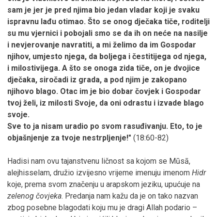
sam je jer je pred njima bio jedan vladar koji je svaku
ispravnu lađu otimao. Što se onog dječaka tiče, roditelji
su mu vjernici i pobojali smo se da ih on neće na nasilje
i nevjerovanje navratiti, a mi želimo da im Gospodar
njihov, umjesto njega, da boljega i čestitijega od njega,
i milostivijega. A što se onoga zida tiče, on je dvojice
dječaka, siročadi iz grada, a pod njim je zakopano
njihovo blago. Otac im je bio dobar čovjek i Gospodar
tvoj želi, iz milosti Svoje, da oni odrastu i izvade blago
svoje.
Sve to ja nisam uradio po svom rasuđivanju. Eto, to je
objašnjenje za tvoje nestrpljenje!"
(18:60-82)
Hadisi nam ovu tajanstvenu ličnost sa kojom se Mūsā,
alejhisselam, družio izvijesno vrijeme imenuju imenom
Hidr
koje, prema svom značenju u arapskom jeziku, upućuje na
zelenog čovjeka
. Predanja nam kažu da je on tako nazvan
zbog posebne blagodati koju mu je dragi Allah podario –