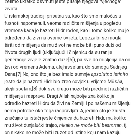
želimo ukratko osvrnuti jeste pitanje njegova ''vječnoga''
života.
U islamskoj tradiciji prisutna su, kao što smo maločas u
fusnoti napomenuli, veoma različita mišljenja u pogledu
vremena kada je hazreti Hidr rođen, kao i tome koliko mu je
određeno da živi na ovome svijetu. Lepeza bi se mogla
širiti od mišljenja da mu život ne može biti puno duži od
života drugih ljudi (uključujući i činjenicu da su ranije
generacije živjele znatno duže[6]), pa sve do mišljenja da on
živi od vremena Adema, alejhisselam, do samoga Sudnjeg
Dana.[7] No, ono što je bez imalo sumnje
apsolutno istinito
jeste da je hazreti Hidr bio zreo čovjek u vrijeme Mūsāa,
alejhisselam,[8] dok sve drugo može biti predmet različitih
mišljenja i rasprava. Dragi Allah najbolje zna koliko je
odredio hazreti Hidru da živi na Zemlji i po našemu mišljenju
nema potrebe oko toga raspravljati. A, jedino što je zaista
značajno tu istaći jeste činjenica da hazreti Hidr, ma koliko
mu život dunjalučki trajao,
nikako ne može biti besmrtan
, tj.
on nikako ne može biti izuzet od istine koju nam kazuju