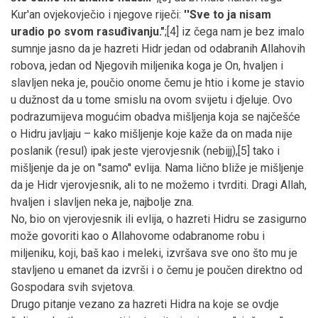
Kur'an ovjekovječio i njegove riječi:
''Sve to ja nisam
uradio po svom rasuđivanju."
;[4] iz čega nam je bez imalo
sumnje jasno da je hazreti Hidr jedan od odabranih Allahovih
robova, jedan od Njegovih miljenika koga je On, hvaljen i
slavljen neka je, poučio onome čemu je htio i kome je stavio
u dužnost da u tome smislu na ovom svijetu i djeluje. Ovo
podrazumijeva mogućim obadva mišljenja koja se najčešće
o Hidru javljaju – kako mišljenje koje kaže da on mada nije
poslanik (resul) ipak jeste vjerovjesnik (nebijj),[5] tako i
mišljenje da je on ''samo'' evlija. Nama lično bliže je mišljenje
da je Hidr vjerovjesnik, ali to ne možemo i tvrditi. Dragi Allah,
hvaljen i slavljen neka je, najbolje zna.
No, bio on vjerovjesnik ili evlija, o hazreti Hidru se zasigurno
može govoriti kao o Allahovome odabranome robu i
miljeniku, koji, baš kao i meleki, izvršava sve ono što mu je
stavljeno u emanet da izvrši i o čemu je poučen direktno od
Gospodara svih svjetova.
Drugo pitanje vezano za hazreti Hidra na koje se ovdje