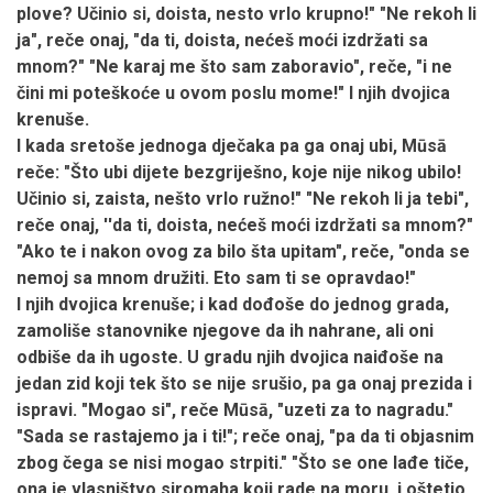
plove? Učinio si, doista, nesto vrlo krupno!" "Ne rekoh li
ja", reče onaj, "da ti, doista, nećeš moći izdržati sa
mnom?" "Ne karaj me što sam zaboravio", reče, "i ne
čini mi poteškoće u ovom poslu mome!" I njih dvojica
krenuše.
I kada sretoše jednoga dječaka pa ga onaj ubi, Mūsā
reče: "Što ubi dijete bezgriješno, koje nije nikog ubilo!
Učinio si, zaista, nešto vrlo ružno!" "Ne rekoh li ja tebi",
reče onaj, ''da ti, doista, nećeš moći izdržati sa mnom?"
"Ako te i nakon ovog za bilo šta upitam", reče, "onda se
nemoj sa mnom družiti. Eto sam ti se opravdao!"
I njih dvojica krenuše; i kad dođoše do jednog grada,
zamoliše stanovnike njegove da ih nahrane, ali oni
odbiše da ih ugoste. U gradu njih dvojica naiđoše na
jedan zid koji tek što se nije srušio, pa ga onaj prezida i
ispravi. "Mogao si", reče Mūsā, "uzeti za to nagradu."
"Sada se rastajemo ja i ti!"; reče onaj, "pa da ti objasnim
zbog čega se nisi mogao strpiti." "Što se one lađe tiče,
ona je vlasništvo siromaha koji rade na moru, i oštetio