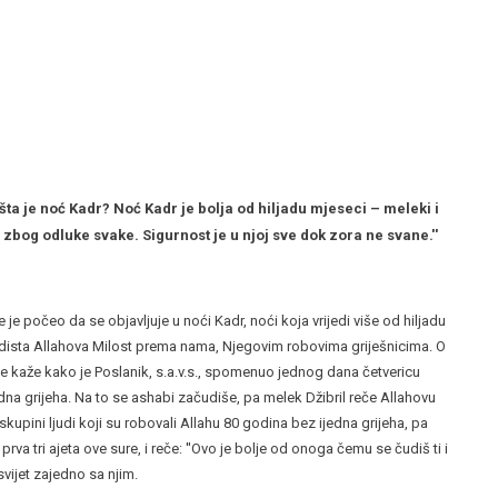
š šta je noć Kadr? Noć Kadr je bolja od hiljadu mjeseci – meleki i
zbog odluke svake. Sigurnost je u njoj sve dok zora ne svane.''
e počeo da se objavljuje u noći Kadr, noći koja vrijedi više od hiljadu
e odista Allahova Milost prema nama, Njegovim robovima griješnicima. O
se kaže kako je Poslanik, s.a.v.s., spomenuo jednog dana četvericu
jedna grijeha. Na to se ashabi začudiše, pa melek Džibril reče Allahovu
kupini ljudi koji su robovali Allahu 80 godina bez ijedna grijeha, pa
prva tri ajeta ove sure, i reče: ''Ovo je bolje od onoga čemu se čudiš ti i
 svijet zajedno sa njim.