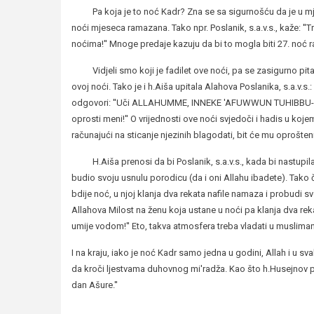
Pa koja je to noć Kadr? Zna se sa sigurnošću da je u mjes
noći mjeseca ramazana. Tako npr. Poslanik, s.a.v.s., kaže: ''
noćima!'' Mnoge predaje kazuju da bi to mogla biti 27. noć
Vidjeli smo koji je fadilet ove noći, pa se zasigurno pitamo
ovoj noći. Tako je i h.Aiša upitala Alahova Poslanika, s.a.v.s.:
odgovori: ''Uči ALLAHUMME, INNEKE 'AFUWWUN TUHIBBU-L-'AFW
oprosti meni!'' O vrijednosti ove noći svjedoči i hadis u kojem
računajući na sticanje njezinih blagodati, bit će mu oprošteni p
H.Aiša prenosi da bi Poslanik, s.a.v.s., kada bi nastupila 
budio svoju usnulu porodicu (da i oni Allahu ibadete). Tako č
bdije noć, u njoj klanja dva rekata nafile namaza i probudi 
Allahova Milost na ženu koja ustane u noći pa klanja dva re
umije vodom!'' Eto, takva atmosfera treba vladati u muslima
I na kraju, iako je noć Kadr samo jedna u godini, Allah i u s
da kroči ljestvama duhovnog mi'radža. Kao što h.Husejnov pr
dan Ašure.''