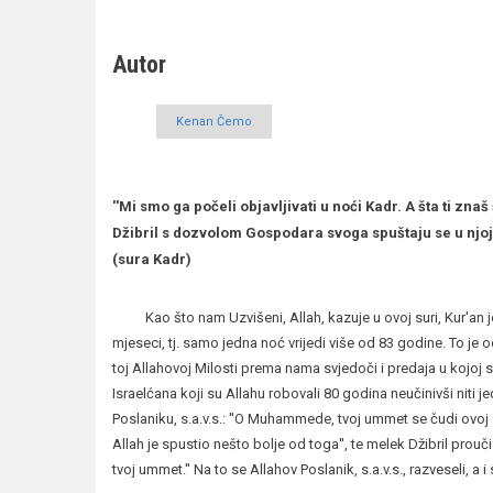
Autor
Kenan Čemo
''Mi smo ga počeli objavljivati u noći Kadr. A šta ti zna
Džibril s dozvolom Gospodara svoga spuštaju se u njoj 
(sura Kadr)
Kao što nam Uzvišeni, Allah, kazuje u ovoj suri, Kur'an je j
mjeseci, tj. samo jedna noć vrijedi više od 83 godine. To j
toj Allahovoj Milosti prema nama svjedoči i predaja u kojoj 
Israelćana koji su Allahu robovali 80 godina neučinivši niti 
Poslaniku, s.a.v.s.: ''O Muhammede, tvoj ummet se čudi ovoj s
Allah je spustio nešto bolje od toga'', te melek Džibril prouči 
tvoj ummet.'' Na to se Allahov Poslanik, s.a.v.s., razveseli, a i