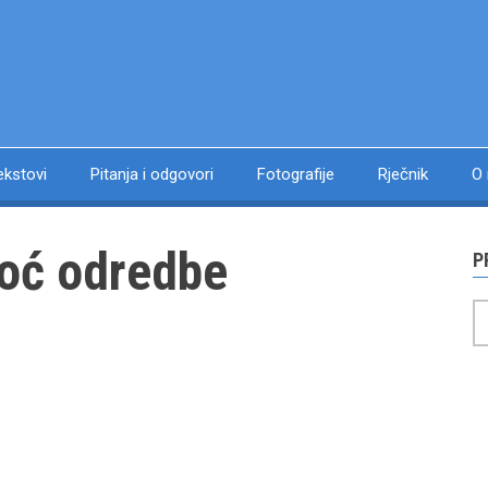
ekstovi
Pitanja i odgovori
Fotografije
Rječnik
O
Noć odredbe
P
P