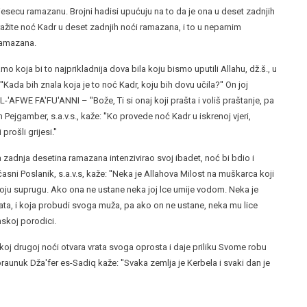
ecu ramazanu. Brojni hadisi upućuju na to da je ona u deset zadnjih
Tražite noć Kadr u deset zadnjih noći ramazana, i to u neparnim
 ramazana.
 koja bi to najprikladnija dova bila koju bismo uputili Allahu, dž.š., u
 ''Kada bih znala koja je to noć Kadr, koju bih dovu učila?'' On joj
E FA'FU'ANNI – ''Bože, Ti si onaj koji prašta i voliš praštanje, pa
 Pejgamber, s.a.v.s., kaže: ''Ko provede noć Kadr u iskrenoj vjeri,
rošli grijesi.''
zadnja desetina ramazana intenzivirao svoj ibadet, noć bi bdio i
asni Poslanik, s.a.v.s, kaže: ''Neka je Allahova Milost na muškarca koji
svoju suprugu. Ako ona ne ustane neka joj lce umije vodom. Neka je
kata, i koja probudi svoga muža, pa ako on ne ustane, neka mu lice
nskoj porodici.
vakoj drugoj noći otvara vrata svoga oprosta i daje priliku Svome robu
aunuk Dža'fer es-Sadiq kaže: ''Svaka zemlja je Kerbela i svaki dan je