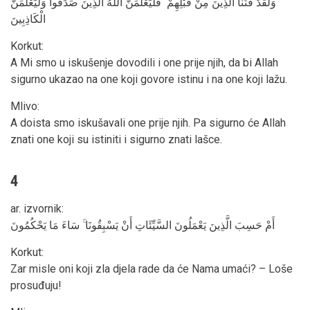
وَلَقَدْ فَتَنَّا الَّذِينَ مِنْ قَبْلِهِمْ ۖ فَلَيَعْلَمَنَّ اللَّهُ الَّذِينَ صَدَقُوا وَلَيَعْلَمَنَّ
الْكَاذِبِينَ
Korkut
:
A Mi smo u iskušenje dovodili i one prije njih, da bi Allah
sigurno ukazao na one koji govore istinu i na one koji lažu.
Mlivo
:
A doista smo iskušavali one prije njih. Pa sigurno će Allah
znati one koji su istiniti i sigurno znati lašce.
4
ar. izvornik
:
أَمْ حَسِبَ الَّذِينَ يَعْمَلُونَ السَّيِّئَاتِ أَنْ يَسْبِقُونَا ۚ سَاءَ مَا يَحْكُمُونَ
Korkut
:
Zar misle oni koji zla djela rade da će Nama umaći? – Loše
prosuđuju!