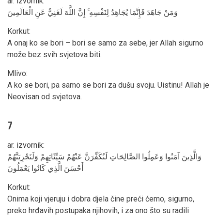
ar. izvornik
:
وَمَنْ جَاهَدَ فَإِنَّمَا يُجَاهِدُ لِنَفْسِهِ ۚ إِنَّ اللَّهَ لَغَنِيٌّ عَنِ الْعَالَمِينَ
Korkut
:
A onaj ko se bori – bori se samo za sebe, jer Allah sigurno
može bez svih svjetova biti.
Mlivo
:
A ko se bori, pa samo se bori za dušu svoju. Uistinu! Allah je
Neovisan od svjetova.
7
ar. izvornik
:
وَالَّذِينَ آمَنُوا وَعَمِلُوا الصَّالِحَاتِ لَنُكَفِّرَنَّ عَنْهُمْ سَيِّئَاتِهِمْ وَلَنَجْزِيَنَّهُمْ
أَحْسَنَ الَّذِي كَانُوا يَعْمَلُونَ
Korkut
:
Onima koji vjeruju i dobra djela čine preći ćemo, sigurno,
preko hrđavih postupaka njihovih, i za ono što su radili