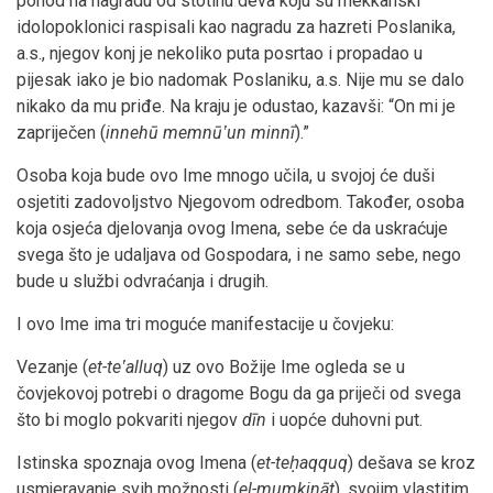
pohod na nagradu od stotinu deva koju su mekkanski
idolopoklonici raspisali kao nagradu za hazreti Poslanika,
a.s., njegov konj je nekoliko puta posrtao i propadao u
pijesak iako je bio nadomak Poslaniku, a.s. Nije mu se dalo
nikako da mu priđe. Na kraju je odustao, kazavši: “On mi je
zapriječen (
innehū memnūʽun minnī
).”
Osoba koja bude ovo Ime mnogo učila, u svojoj će duši
osjetiti zadovoljstvo Njegovom odredbom. Također, osoba
koja osjeća djelovanja ovog Imena, sebe će da uskraćuje
svega što je udaljava od Gospodara, i ne samo sebe, nego
bude u službi odvraćanja i drugih.
I ovo Ime ima tri moguće manifestacije u čovjeku:
Vezanje (
et-teʽalluq
) uz ovo Božije Ime ogleda se u
čovjekovoj potrebi o dragome Bogu da ga priječi od svega
što bi moglo pokvariti njegov
dīn
i uopće duhovni put.
Istinska spoznaja ovog Imena (
et-teḥaqquq
) dešava se kroz
usmjeravanje svih možnosti (
el-mumkināt
), svojim vlastitim