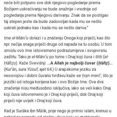
neće biti potpuno sve dok njegovo pogledanje prema
Božijem uskraćivanju ne bude snažnije i vrednije od
pogledanja prema Njegovu darivanju. Znak da se postigao
taj stepen jeste da bude zadovoljan kada mu se nešto
uskrati jednako kao i kada mu se nešto dariva.”
Ime
el-Māniʼu
dolazi i u značenju Onoga koji priječi, kao što
npr. nečija snaga priječi druge od napada na tu osobu. U tom
smislu ovo Ime istovremeno podrazumijeva i svojevrsnu
zaštitu. Tako je
el-Māniʼu
po tome i Onaj koji čuva i štiti (
el-
Ḥāfiẓu
). Kaže Svevišnji:
...A Allah je najbolji čuvar (
Ḥāfiẓ
)...
(Kurʼān, sura
Yūsuf
, ajet 64.) U arapskome jeziku za
neosvojivu i dobro čuvanu tvrđavu kaže se
ḥiṣn menīʽ
, što je
jezički od istoga korijena kao i ovo Božije Ime. Ova dva
značenje nisu međusobno isključiva, iako se veli kako Onaj
koji čuva istovremeno je i Onaj koji priječi, dok Onaj koji
priječi nije uvijek i Onaj koji čuva.
Kad je Surāka ibn Mālik, prije nego je primio islam, krenuo u