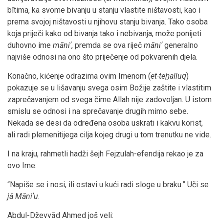
bîtima, ka svome bivanju u stanju vlastite ništavosti, kao i
prema svojoj ništavosti u njihovu stanju bivanja. Tako osoba
koja priječi kako od bivanja tako i nebivanja, može ponijeti
duhovno ime
māniʼ
, premda se ova riječ
māniʼ
generalno
najviše odnosi na ono što priječenje od pokvarenih djela.
Konačno, kićenje odrazima ovim Imenom (
et-teḫalluq
)
pokazuje se u lišavanju svega osim Božije zaštite i vlastitim
zaprečavanjem od svega čime Allah nije zadovoljan. U istom
smislu se odnosi i na sprečavanje drugih mimo sebe.
Nekada se desi da određena osoba uskrati i kakvu korist,
ali radi plemenitijega cilja kojeg drugi u tom trenutku ne vide.
I na kraju, rahmetli hadži šejh Fejzulah-efendija rekao je za
ovo Ime:
“Napiše se i nosi, ili ostavi u kući radi sloge u braku.” Uči se
jā Māniʼu
.
Abdul-Dževvād Ahmed još veli: