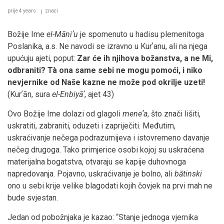
prije 4 years
znaci
Božije Ime
el-Māniʼu
je spomenuto u hadisu plemenitoga
Poslanika, a.s. Ne navodi se izravno u Kurʼanu, ali na njega
upućuju ajeti, poput:
Zar će ih njihova božanstva, a ne Mi,
odbraniti? Tà ona same sebi ne mogu pomoći, i niko
nevjernike od Naše kazne ne može pod okrilje uzeti!
(Kurʼān, sura
el-Enbiyāʼ
, ajet 43)
Ovo Božije Ime dolazi od glagoli
meneʼa
, što znači lišiti,
uskratiti, zabraniti, oduzeti i zapriječiti. Međutim,
uskraćivanje nečega podrazumijeva i istovremeno davanje
nečeg drugoga. Tako primjerice osobi kojoj su uskraćena
materijalna bogatstva, otvaraju se kapije duhovnoga
napredovanja. Pojavno, uskraćivanje je bolno, ali
bātinski
ono u sebi krije velike blagodati kojih čovjek na prvi mah ne
bude svjestan.
Jedan od pobožnjaka je kazao: “Stanje jednoga vjernika