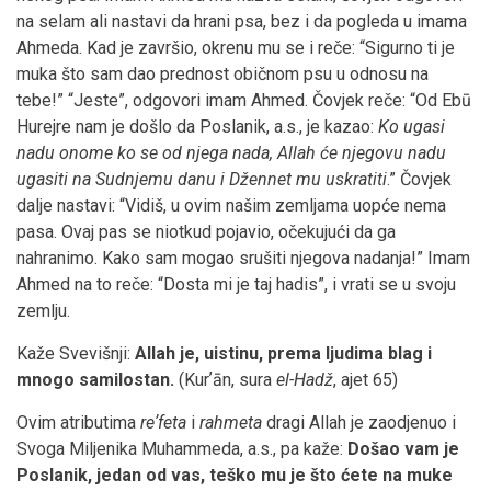
na selam ali nastavi da hrani psa, bez i da pogleda u imama
Ahmeda. Kad je završio, okrenu mu se i reče: “Sigurno ti je
muka što sam dao prednost običnom psu u odnosu na
tebe!” “Jeste”, odgovori imam Ahmed. Čovjek reče: “Od Ebū
Hurejre nam je došlo da Poslanik, a.s., je kazao:
Ko ugasi
nadu onome ko se od njega nada, Allah će njegovu nadu
ugasiti na Sudnjemu danu i Džennet mu uskratiti
.” Čovjek
dalje nastavi: “Vidiš, u ovim našim zemljama uopće nema
pasa. Ovaj pas se niotkud pojavio, očekujući da ga
nahranimo. Kako sam mogao srušiti njegova nadanja!” Imam
Ahmed na to reče: “Dosta mi je taj hadis”, i vrati se u svoju
zemlju.
Kaže Svevišnji:
Allah je, uistinu, prema ljudima blag i
mnogo samilostan.
(Kurʼān, sura
el-Hadž
, ajet 65)
Ovim atributima
reʼfeta
i
rahmeta
dragi Allah je zaodjenuo i
Svoga Miljenika Muhammeda, a.s., pa kaže:
Došao vam je
Poslanik, jedan od vas, teško mu je što ćete na muke