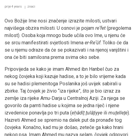
prije 4 years
znaci
Ovo Božije Ime nosi značenje izrazite milosti, ustvari
najvišega obzira milosti. U osnovi je pojam
reʼfet
(pregolema
milost). Osoba koja mnogo bude učila ovo Ime, u njenu će
se srcu manifestirati svjetlosti Imena
er-Reʼūf
. Toliko će da
se u njemu odraze da će se pokazivati i na njenoj vanjštini i
ona će biti samilosna prema svima oko sebe.
Pripovijeda se kako je imam Ahmed ibn Hanbel čuo za
nekog čovjeka koji kazuje hadise, a to je bilo vrijeme kada
su se hadisi plemenitoga Poslanika još uvijek sabirali u
zbirke. Taj čovjek je živio “iza rijeke”, što je bio izraz za
zemlje iza rijeke Amu-Darja u Centralnoj Aziji. Za njega se
govorilo da pamti hadise u kojima se jedna riječ i njene
izvedenice ponavlja po tri puta (
eḥādīṯ ṯulāṯiyye
ili
muṯelleṯe
).
Hazreti Ahmed se spremio na dalek put da pronađe tog
čovjeka. Konačno, kad mu je došao, zeteče ga kako hrani
nekog psa. Imam Ahmed mu nazva selam, čovjek odgovori