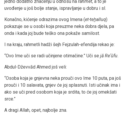
jedno dodatno značenju u odnosu na
rahmet
, a to je
uvođenje u još bolje stanje, ispravljanje u dobru i sl.
Konačno, kićenje odrazima ovog Imena (
et-teḫalluq
)
pokazuje se u osobi koja preuzme neka dobra djela, pa
onda i kada joj bude teško ona pokaže samilost.
I na kraju, rahmetli hadži šejh Fejzulah-efendija rekao je:
“Ovo Ime uči se radi učinjene otimačine.” Uči se
jā Reʼūfu
.
Abdul-Dževvād Ahmed još veli:
“Osoba koja je gnjevna neka prouči ovo Ime 10 puta, pa još
prouči i 10 salavata, gnjev će joj splasnuti. Isti učinak ima i
ako se uči pred osobom koja je srdita, to će joj omekšati
srce.”
A dragi Allah, opet, najbolje zna.