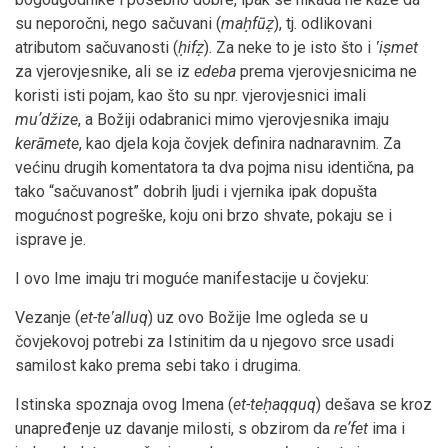
su neporočni, nego sačuvani (
maḥfūẓ
), tj. odlikovani
atributom sačuvanosti (
ḥifẓ
). Za neke to je isto što i
ʽiṣmet
za vjerovjesnike, ali se iz
edeba
prema vjerovjesnicima ne
koristi isti pojam, kao što su npr. vjerovjesnici imali
muʼdžize
, a Božiji odabranici mimo vjerovjesnika imaju
kerāmete
, kao djela koja čovjek definira nadnaravnim. Za
većinu drugih komentatora ta dva pojma nisu identična, pa
tako “sačuvanost” dobrih ljudi i vjernika ipak dopušta
mogućnost pogreške, koju oni brzo shvate, pokaju se i
isprave je.
I ovo Ime imaju tri moguće manifestacije u čovjeku:
Vezanje (
et-teʽalluq
) uz ovo Božije Ime ogleda se u
čovjekovoj potrebi za Istinitim da u njegovo srce usadi
samilost kako prema sebi tako i drugima.
Istinska spoznaja ovog Imena (
et-teḥaqquq
) dešava se kroz
unapređenje uz davanje milosti, s obzirom da
reʼfet
ima i