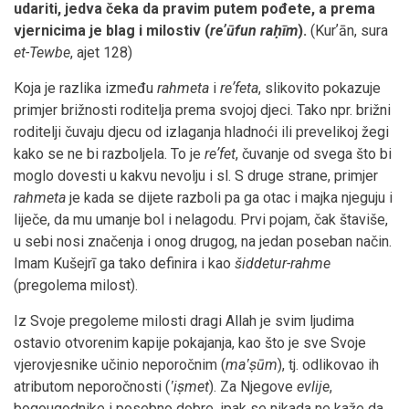
udariti, jedva čeka da pravim putem pođete, a prema
vjernicima je blag i milostiv (
reʼūfun raḥīm
).
(Kurʼān, sura
et-Tewbe
, ajet 128)
Koja je razlika između
rahmeta
i
reʼfeta
, slikovito pokazuje
primjer brižnosti roditelja prema svojoj djeci. Tako npr. brižni
roditelji čuvaju djecu od izlaganja hladnoći ili prevelikoj žegi
kako se ne bi razboljela. To je
reʼfet
, čuvanje od svega što bi
moglo dovesti u kakvu nevolju i sl. S druge strane, primjer
rahmeta
je kada se dijete razboli pa ga otac i majka njeguju i
liječe, da mu umanje bol i nelagodu. Prvi pojam, čak štaviše,
u sebi nosi značenja i onog drugog, na jedan poseban način.
Imam Kušejrī ga tako definira i kao
šiddetur-rahme
(pregolema milost).
Iz Svoje pregoleme milosti dragi Allah je svim ljudima
ostavio otvorenim kapije pokajanja, kao što je sve Svoje
vjerovjesnike učinio neporočnim (
maʽṣūm
), tj. odlikovao ih
atributom neporočnosti (
ʽiṣmet
). Za Njegove
evlije
,
bogougodnike i posebno dobre, ipak se nikada ne kaže da