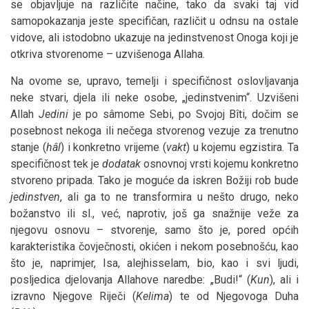
se objavljuje na različite načine, tako da svaki taj vid
samopokazanja jeste specifičan, različit u odnsu na ostale
vidove, ali istodobno ukazuje na jedinstvenost Onoga koji je
otkriva stvorenome – uzvišenoga Allaha.
Na ovome se, upravo, temelji i specifičnost oslovljavanja
neke stvari, djela ili neke osobe, „jedinstvenim“. Uzvišeni
Allah
Jedini
je po sâmome Sebi, po Svojoj Bîti, dočim se
posebnost nekoga ili nečega stvorenog vezuje za trenutno
stanje (
hâl
) i konkretno vrijeme (
vakt
) u kojemu egzistira. Ta
specifičnost tek je
dodatak
osnovnoj vrsti kojemu konkretno
stvoreno pripada. Tako je moguće da iskren Božiji rob bude
jedinstven
, ali ga to ne transformira u nešto drugo, neko
božanstvo ili sl., već, naprotiv, još ga snažnije veže za
njegovu osnovu – stvorenje, samo što je, pored općih
karakteristika čovječnosti, okićen i nekom posebnošću, kao
što je, naprimjer, Isa, alejhisselam, bio, kao i svi ljudi,
posljedica djelovanja Allahove naredbe: „Budi!“ (
Kun
), ali i
izravno Njegove Riječi (
Kelima
) te od Njegovoga Duha