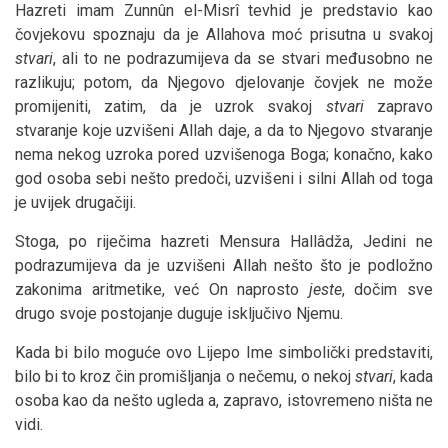
Hazreti imam Zunnûn el-Misrî tevhid je predstavio kao
čovjekovu spoznaju da je Allahova moć prisutna u svakoj
stvari
, ali to ne podrazumijeva da se stvari međusobno ne
razlikuju; potom, da Njegovo djelovanje čovjek ne može
promijeniti, zatim, da je uzrok svakoj
stvari
zapravo
stvaranje koje uzvišeni Allah daje, a da to Njegovo stvaranje
nema nekog uzroka pored uzvišenoga Boga; konačno, kako
god osoba sebi nešto predoči, uzvišeni i silni Allah od toga
je uvijek drugačiji.
Stoga, po riječima hazreti Mensura Hallâdža, Jedini ne
podrazumijeva da je uzvišeni Allah nešto što je podložno
zakonima aritmetike, već On naprosto
jeste
, dočim sve
drugo svoje postojanje duguje isključivo Njemu.
Kada bi bilo moguće ovo Lijepo Ime simbolički predstaviti,
bilo bi to kroz čin promišljanja o nečemu, o nekoj
stvari
, kada
osoba kao da nešto ugleda a, zapravo, istovremeno ništa ne
vidi.