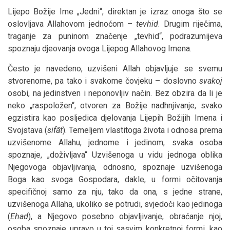
Lijepo Božije Ime „Jedni“, direktan je izraz onoga što se
oslovljava Allahovom jednoćom –
tevhid
. Drugim riječima,
traganje za puninom značenje „tevhid“, podrazumijeva
spoznaju djeovanja ovoga Lijepog Allahovog Imena.
Često je navedeno, uzvišeni Allah objavljuje se svemu
stvorenome, pa tako i svakome čovjeku – doslovno
svakoj
osobi, na jedinstven i neponovljiv način. Bez obzira da li je
neko „raspoložen“, otvoren za Božije nadhnjivanje, svako
egzistira kao posljedica djelovanja Lijepih Božijih Imena i
Svojstava (
sifât
). Temeljem vlastitoga života i odnosa prema
uzvišenome Allahu, jednome i jedinom, svaka osoba
spoznaje, „doživljava“ Uzvišenoga u vidu jednoga oblika
Njegovoga objavljivanja, odnosno, spoznaje uzvišenoga
Boga kao svoga Gospodara, dakle, u formi očitovanja
specifičnoj samo za nju, tako da ona, s jedne strane,
uzvišenoga Allaha, ukoliko se potrudi, svjedoči kao jedinoga
(
Ehad
), a Njegovo posebno objavljivanje, obraćanje njoj,
osoba spoznaje upravo u toj sasvim konkretnoj formi, kao