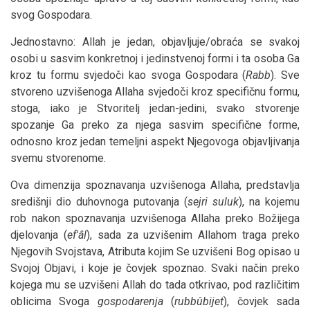
svog Gospodara.
Jednostavno: Allah je jedan, objavljuje/obraća se svakoj
osobi u sasvim konkretnoj i jedinstvenoj formi i ta osoba Ga
kroz tu formu svjedoči kao svoga Gospodara (
Rabb
). Sve
stvoreno uzvišenoga Allaha svjedoči kroz specifičnu formu,
stoga, iako je Stvoritelj jedan-jedini, svako stvorenje
spozanje Ga preko za njega sasvim specifične forme,
odnosno kroz jedan temeljni aspekt Njegovoga objavljivanja
svemu stvorenome.
Ova dimenzija spoznavanja uzvišenoga Allaha, predstavlja
središnji dio duhovnoga putovanja (
sejri suluk
), na kojemu
rob nakon spoznavanja uzvišenoga Allaha preko Božijega
djelovanja (
ef'âl
), sada za uzvišenim Allahom traga preko
Njegovih Svojstava, Atributa kojim Se uzvišeni Bog opisao u
Svojoj Objavi, i koje je čovjek spoznao. Svaki način preko
kojega mu se uzvišeni Allah do tada otkrivao, pod različitim
oblicima Svoga
gospodarenja
(
rubbûbijet
), čovjek sada