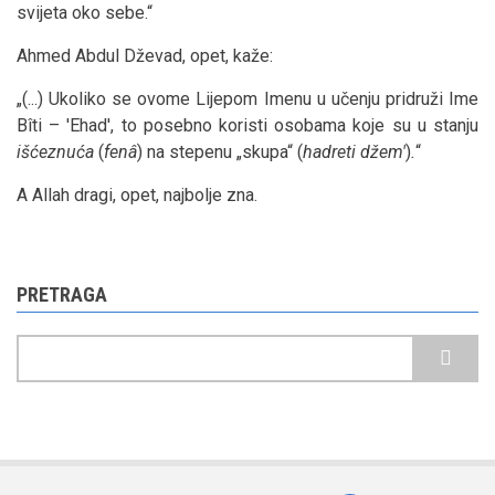
svijeta oko sebe.“
Ahmed Abdul Dževad, opet, kaže:
„(...) Ukoliko se ovome Lijepom Imenu u učenju pridruži Ime
Bîti – 'Ehad', to posebno koristi osobama koje su u stanju
išćeznuća
(
fenâ
) na stepenu „skupa“ (
hadreti džem'
)
.
“
A Allah dragi, opet, najbolje zna.
PRETRAGA
Pretraga