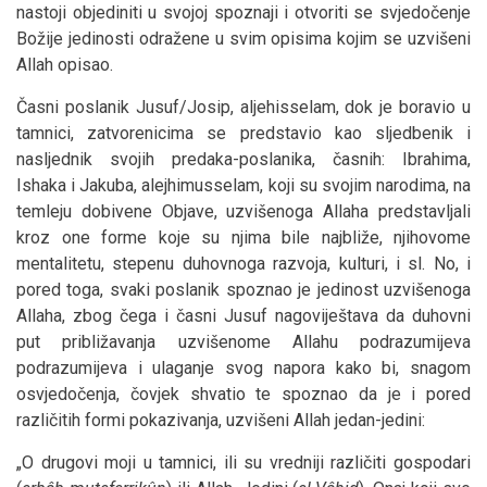
nastoji objediniti u svojoj spoznaji i otvoriti se svjedočenje
Božije jedinosti odražene u svim opisima kojim se uzvišeni
Allah opisao.
Časni poslanik Jusuf/Josip, aljehisselam, dok je boravio u
tamnici, zatvorenicima se predstavio kao sljedbenik i
nasljednik svojih predaka-poslanika, časnih: Ibrahima,
Ishaka i Jakuba, alejhimusselam, koji su svojim narodima, na
temleju dobivene Objave, uzvišenoga Allaha predstavljali
kroz one forme koje su njima bile najbliže, njihovome
mentalitetu, stepenu duhovnoga razvoja, kulturi, i sl. No, i
pored toga, svaki poslanik spoznao je jedinost uzvišenoga
Allaha, zbog čega i časni Jusuf nagoviještava da duhovni
put približavanja uzvišenome Allahu podrazumijeva
podrazumijeva i ulaganje svog napora kako bi, snagom
osvjedočenja, čovjek shvatio te spoznao da je i pored
različitih formi pokazivanja, uzvišeni Allah jedan-jedini:
„O drugovi moji u tamnici, ili su vredniji različiti gospodari