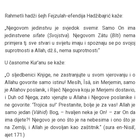
Rahmetli hadži šejh Fejzulah-efendija Hadžibajrić kaže:
„Njegovom jedinstvu je svjedok svemir. Samo On ima
jedinstvene
sifate
(
Svojstva
). Njegovom Zâtu (
Bîti
) nema
primjera tj. sve stvari u svijetu imaju i spoznaju se po svojoj
suprotnosti a Allah, dž.š., nema suprotnosti.“
U časnome Kur'anu se kaže:
„O sljedbenici Knjige, ne zastranjujte u svom vjerovanju i o
Allahu govorite samo istinu! Mesîh, Îsâ, sin Merjemin, samo
je Allahov poslanik, i Riječ Njegova koju je Merjemi dostavio,
i Duh od Njega; zato vjerujte u Allaha i Njegove poslanike i
ne govorite: 'Trojica su!' Prestanite, bolje je za vas! Allah je
samo jedan (
Vâhid
) Bog, – hvaljen neka je On! – zar On da
ima dijete?! Njegovo je ono što je na nebesima i ono što je
na Zemlji, i Allah je dovoljan kao zaštitnik.“ (sura en-Nisâ',
ajet 171.)