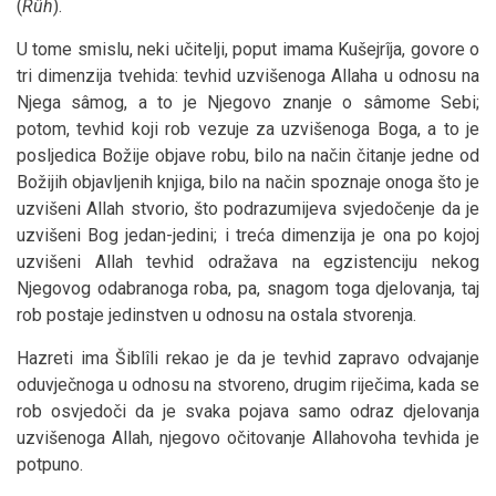
(
Rûh
).
U tome smislu, neki učitelji, poput imama Kušejrîja, govore o
tri dimenzija tvehida: tevhid uzvišenoga Allaha u odnosu na
Njega sâmog, a to je Njegovo znanje o sâmome Sebi;
potom, tevhid koji rob vezuje za uzvišenoga Boga, a to je
posljedica Božije objave robu, bilo na način čitanje jedne od
Božijih objavljenih knjiga, bilo na način spoznaje onoga što je
uzvišeni Allah stvorio, što podrazumijeva svjedočenje da je
uzvišeni Bog jedan-jedini; i treća dimenzija je ona po kojoj
uzvišeni Allah tevhid odražava na egzistenciju nekog
Njegovog odabranoga roba, pa, snagom toga djelovanja, taj
rob postaje jedinstven u odnosu na ostala stvorenja.
Hazreti ima Šiblîli rekao je da je tevhid zapravo odvajanje
oduvječnoga u odnosu na stvoreno, drugim riječima, kada se
rob osvjedoči da je svaka pojava samo odraz djelovanja
uzvišenoga Allah, njegovo očitovanje Allahovoha tevhida je
potpuno.