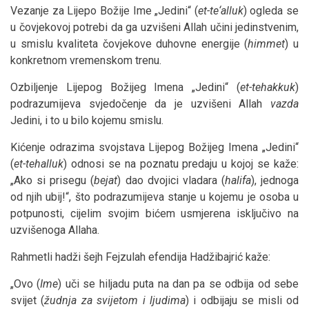
Vezanje za Lijepo Božije Ime „Jedini“ (
et-te‘alluk
) ogleda se
u čovjekovoj potrebi da ga uzvišeni Allah učini jedinstvenim,
u smislu kvaliteta čovjekove duhovne energije (
himmet
) u
konkretnom vremenskom trenu.
Ozbiljenje Lijepog Božijeg Imena „Jedini“ (
et-tehakkuk
)
podrazumijeva svjedočenje da je uzvišeni Allah
vazda
Jedini, i to u bilo kojemu smislu.
Kićenje odrazima svojstava Lijepog Božijeg Imena „Jedini“
(
et-tehalluk
) odnosi se na poznatu predaju u kojoj se kaže:
„Ako si prisegu (
bejat
) dao dvojici vladara (
halifa
), jednoga
od njih ubij!“, što podrazumijeva stanje u kojemu je osoba u
potpunosti, cijelim svojim bićem usmjerena isključivo na
uzvišenoga Allaha.
Rahmetli hadži šejh Fejzulah efendija Hadžibajrić kaže:
„Ovo (
Ime
) uči se hiljadu puta na dan pa se odbija od sebe
svijet (
žudnja za svijetom i ljudima
) i odbijaju se misli od