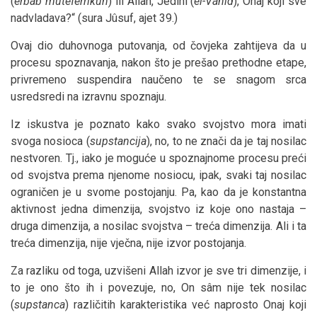
(
erbâb muteferrikûn
) ili Allah, Jedini (
el-Vâhid
), Onaj koji sve
nadvladava?“ (sura Jûsuf, ajet 39.)
Ovaj dio duhovnoga putovanja, od čovjeka zahtijeva da u
procesu spoznavanja, nakon što je prešao prethodne etape,
privremeno suspendira naučeno te se snagom srca
usredsredi na izravnu spoznaju.
Iz iskustva je poznato kako svako svojstvo mora imati
svoga nosioca (
supstancija
), no, to ne znači da je taj nosilac
nestvoren. Tj., iako je moguće u spoznajnome procesu preći
od svojstva prema njenome nosiocu, ipak, svaki taj nosilac
ograničen je u svome postojanju. Pa, kao da je konstantna
aktivnost jedna dimenzija, svojstvo iz koje ono nastaja –
druga dimenzija, a nosilac svojstva – treća dimenzija. Ali i ta
treća dimenzija, nije vječna, nije izvor postojanja.
Za razliku od toga, uzvišeni Allah izvor je sve tri dimenzije, i
to je ono što ih i povezuje, no, On sâm nije tek nosilac
(
supstanca
) različitih karakteristika već naprosto Onaj koji