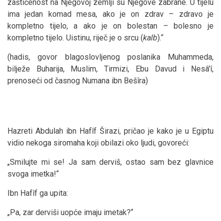
zaštićenost na Njegovoj zemlji su Njegove zabrane. U tijelu
ima jedan komad mesa, ako je on zdrav – zdravo je
kompletno tijelo, a ako je on bolestan – bolesno je
kompletno tijelo. Uistinu, riječ je o srcu (
kalb
).“
(hadis, govor blagoslovljenog poslanika Muhammeda,
bilježe Buharija, Muslim, Tirmizi, Ebu Davud i Nesâ'î,
prenoseći od časnog Numana ibn Bešîra)
Hazreti Abdulah ibn Hafîf Širazi, pričao je kako je u Egiptu
vidio nekoga siromaha koji obilazi oko ljudi, govoreći:
„Smilujte mi se! Ja sam derviš, ostao sam bez glavnice
svoga imetka!“
Ibn Hafîf ga upita:
„Pa, zar derviši uopće imaju imetak?“