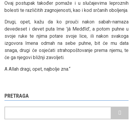
Ovaj postupak također pomaže i u slučajevima leproznih
bolesti te različitih zagnojenosti, kao i kod srčanih oboljenja.
Drugi, opet, kažu da ko prouči nakon sabah-namaza
devedeset i devet puta Ime 'jâ Medđîd', a potom puhne u
svoje ruke te njima potare svoje lice, ili nakon svakoga
izgovora Imena odmah na sebe puhne, bit će mu data
snaga, drugi će osjećati strahopoštovanje prema njemu, te
će ga njegovi bližnji zavoljeti.
A Allah dragi, opet, najbolje zna.“
PRETRAGA
Pretraga