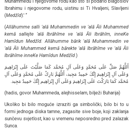
Muhammedu i njegovome rodu kao što si podario blagoslov
Ibrahimu i njegovome rodu, uistinu si Ti Hvaljeni, Slavljeni
(
Medžīd
).' “
(
Allāhumme salli 'alā Muhammedin ve 'alā Āli Muhammed
kemā sallejte 'alā Ibrāhīme ve 'alā Āli Ibrāhīm, inneKe
Hamīdun Medžīd. Allāhumme bārik 'alā Muhammedin ve
'alā Āli Muhammed kemā bārekte 'alā Ibrāhīme ve 'alā Āli
Ibrāhīme inneKe Hamīdun Medžīd.
)
أَللَّهُمَّ صَلِّ عَلَى مُحَمَّدٍ وَعَلَى آلِ مُحَمَّد كَمَا صَلَّيْتَ عَلَى إِبْرَاهِيمَ
وَعَلَى آلِ إِبْرَاهِيمَ إِنَّكَ حَمِيدٌ مَجِيد، أَللَّهُمَّ بَارِكْ عَلَى مُحَمَّدٍ وَعَلَى آلِ
مُحَمَّد كَمَا بَارَكْتَ عَلَى إِبْرَاهِيمَ وَعَلَى آلِ إِبْرَاهِيم إِنَّكَ حَمِيدٌ مَجِيد.
(hadis, govor Muhammeda, alejhisselam, bilježi Buharija)
Ukoliko bi bilo moguće izraziti ga simbolički, bilo bi to u
formi jednoga diska tamne, zagasite sive boje, koji zaklanja
sunčevu svjetlost, kao u vremenu neposredno pred zalazak
Sunca.