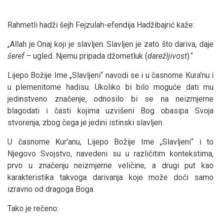
Rahmetli hadži šejh Fejzulah-efendija Hadžibajrić kaže:
„Allah je Onaj koji je slavljen. Slavljen je zato što dariva, daje
šeref
– ugled. Njemu pripada džometluk (
darežljivost
).“
Lijepo Božije Ime „Slavljeni“ navodi se i u časnome Kura'nu i
u plemenitome hadisu. Ukoliko bi bilo moguće dati mu
jedinstveno značenje, odnosilo bi se na neizmjerne
blagodati i časti kojima uzvišeni Bog obasipa Svoja
stvorenja, zbog čega je jedini istinski slavljen.
U časnome Kur'anu, Lijepo Božije Ime „Slavljeni“ i to
Njegovo Svojstvo, navedeni su u različitim kontekstima,
prvo u značenju neizmjerne veličine, a drugi put kao
karakteristika takvoga darivanja koje može doći samo
izravno od dragoga Boga.
Tako je rečeno: