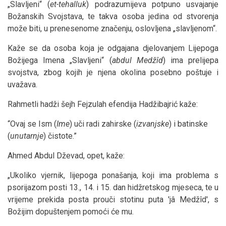
„Slavljeni“ (
et-tehalluk
) podrazumijeva potpuno usvajanje
Božanskih Svojstava, te takva osoba jedina od stvorenja
može biti, u prenesenome značenju, oslovljena „slavljenom“.
Kaže se da osoba koja je odgajana djelovanjem Lijepoga
Božijega Imena „Slavljeni“ (
abdul Medžîd
) ima prelijepa
svojstva, zbog kojih je njena okolina posebno poštuje i
uvažava.
Rahmetli hadži šejh Fejzulah efendija Hadžibajrić kaže:
“Ovaj se Ism (
Ime
) uči radi zahirske (
izvanjske
) i batinske
(
unutarnje
) čistote.”
Ahmed Abdul Dževad, opet, kaže:
„Ukoliko vjernik, lijepoga ponašanja, koji ima problema s
psorijazom posti 13., 14. i 15. dan hidžretskog mjeseca, te u
vrijeme prekida posta prouči stotinu puta 'jâ Medžîd', s
Božijim dopuštenjem pomoći će mu.