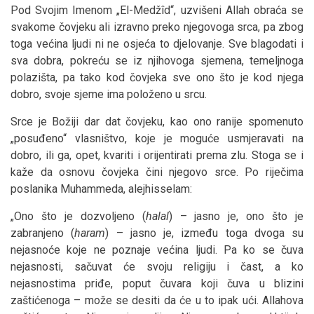
Pod Svojim Imenom „El-Medžîd“, uzvišeni Allah obraća se
svakome čovjeku ali izravno preko njegovoga srca, pa zbog
toga većina ljudi ni ne osjeća to djelovanje. Sve blagodati i
sva dobra, pokreću se iz njihovoga sjemena, temeljnoga
polazišta, pa tako kod čovjeka sve ono što je kod njega
dobro, svoje sjeme ima položeno u srcu.
Srce je Božiji dar dat čovjeku, kao ono ranije spomenuto
„posuđeno“ vlasništvo, koje je moguće usmjeravati na
dobro, ili ga, opet, kvariti i orijentirati prema zlu. Stoga se i
kaže da osnovu čovjeka čini njegovo srce. Po riječima
poslanika Muhammeda, alejhisselam:
„Ono što je dozvoljeno (
halal
) – jasno je, ono što je
zabranjeno (
haram
) – jasno je, između toga dvoga su
nejasnoće koje ne poznaje većina ljudi. Pa ko se čuva
nejasnosti, sačuvat će svoju religiju i čast, a ko
nejasnostima priđe, poput čuvara koji čuva u blizini
zaštićenoga – može se desiti da će u to ipak ući. Allahova