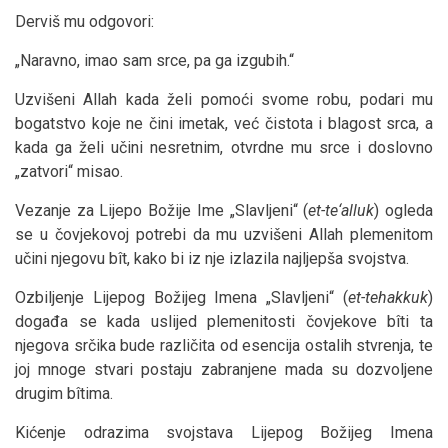
Derviš mu odgovori:
„Naravno, imao sam srce, pa ga izgubih.“
Uzvišeni Allah kada želi pomoći svome robu, podari mu
bogatstvo koje ne čini imetak, već čistota i blagost srca, a
kada ga želi učini nesretnim, otvrdne mu srce i doslovno
„zatvori“ misao.
Vezanje za Lijepo Božije Ime „Slavljeni“ (
et-te‘alluk
) ogleda
se u čovjekovoj potrebi da mu uzvišeni Allah plemenitom
učini njegovu bît, kako bi iz nje izlazila najljepša svojstva.
Ozbiljenje Lijepog Božijeg Imena „Slavljeni“ (
et-tehakkuk
)
događa se kada uslijed plemenitosti čovjekove bîti ta
njegova srčika bude različita od esencija ostalih stvrenja, te
joj mnoge stvari postaju zabranjene mada su dozvoljene
drugim bîtima.
Kićenje odrazima svojstava Lijepog Božijeg Imena