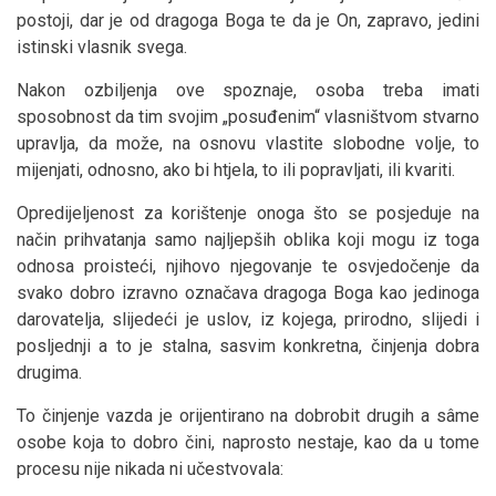
postoji, dar je od dragoga Boga te da je On, zapravo, jedini
istinski vlasnik svega.
Nakon ozbiljenja ove spoznaje, osoba treba imati
sposobnost da tim svojim „posuđenim“ vlasništvom stvarno
upravlja, da može, na osnovu vlastite slobodne volje, to
mijenjati, odnosno, ako bi htjela, to ili popravljati, ili kvariti.
Opredijeljenost za korištenje onoga što se posjeduje na
način prihvatanja samo najljepših oblika koji mogu iz toga
odnosa proisteći, njihovo njegovanje te osvjedočenje da
svako dobro izravno označava dragoga Boga kao jedinoga
darovatelja, slijedeći je uslov, iz kojega, prirodno, slijedi i
posljednji a to je stalna, sasvim konkretna, činjenja dobra
drugima.
To činjenje vazda je orijentirano na dobrobit drugih a sâme
osobe koja to dobro čini, naprosto nestaje, kao da u tome
procesu nije nikada ni učestvovala: