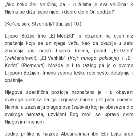
„Ako neko želi veličinu, pa – u Allaha je sva veličina! K
Njemu se dižu lijepe riječi, i dobro djelo On podiže!“
(Kur'an, sura Stvoritelj/Fâtir, ajet 10.)
Lijepo Božije Ime „El-Medžîd“, s obzirom na cijeli niz
značenja koja se uz njega vežu, kao da okuplja u sebi
značenja još nekih Lijepih Imena, poput: „El-Dželîl“
(
Veličanstveni
), „El-Vehhâb“ (
Koji mnogo poklanja
) i „El-
Kerîm“ (
Plemeniti
). Možda je i to razlog pa je o ovome
Lijepom Božijem Imenu veoma teško reći nešto detaljnije, i
opširnije.
Njegova specifična pozicija naznačena je i u obavezi
svakoga vjernika da ga izgovara barem pet puta dnevno.
Naime, u zazivanju blagoslova (
salavat
) koji je obavezni dio
svakoga namaza, uzvišeni Bog moli se upravo ovim
Njegovim Imenom.
Jedne prilike je hazreti Abdurrahman ibn Ebi Lejla sreo