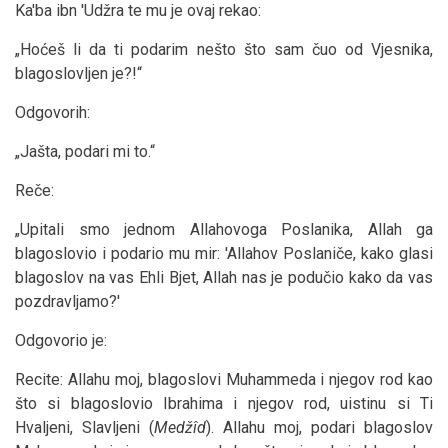
Ka'ba ibn 'Udžra te mu je ovaj rekao:
„Hoćeš li da ti podarim nešto što sam čuo od Vjesnika,
blagoslovljen je?!“
Odgovorih:
„Jašta, podari mi to.“
Reče:
„Upitali smo jednom Allahovoga Poslanika, Allah ga
blagoslovio i podario mu mir: 'Allahov Poslaniče, kako glasi
blagoslov na vas Ehli Bjet, Allah nas je podučio kako da vas
pozdravljamo?'
Odgovorio je:
Recite: Allahu moj, blagoslovi Muhammeda i njegov rod kao
što si blagoslovio Ibrahima i njegov rod, uistinu si Ti
Hvaljeni, Slavljeni (
Medžîd
). Allahu moj, podari blagoslov