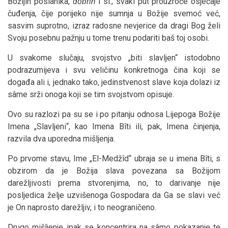
Božijih poslanika,
dobrih
i sl., svaki put prouzroče osjećaje
čuđenja, čije porijeko nije sumnja u Božije svemoć već,
sasvim suprotno, izraz radosne nevjerice da dragi Bog želi
Svoju posebnu pažnju u tome trenu podariti baš toj osobi.
U svakome slučaju, svojstvo „biti slavljen“ istodobno
podrazumijeva i svu veličinu konkretnoga čina koji se
događa ali i, jednako tako, jedinstvenost slave koja dolazi iz
sâme srži onoga koji se tim svojstvom opisuje.
Ovo su razlozi pa su se i po pitanju odnosa Lijepoga Božije
Imena „Slavljeni“, kao Imena Bîti ili, pak, Imena činjenja,
razvila dva uporedna mišljenja.
Po prvome stavu, Ime „El-Medžîd“ ubraja se u imena Bîti, s
obzirom da je Božija slava povezana sa Božijom
darežljivosti prema stvorenjima, no, to darivanje nije
posljedica želje uzvišenoga Gospodara da Ga se slavi već
je On naprosto darežljiv, i to neograničeno.
Drugo mišljenje ipak se koncentrira na sâmo pokazanje te