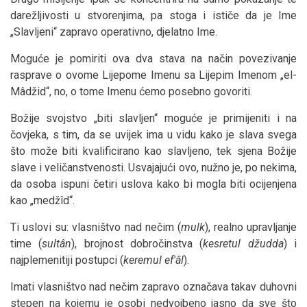
darežljivosti u stvorenjima, pa stoga i ističe da je Ime
„Slavljeni“ zapravo operativno, djelatno Ime.
Moguće je pomiriti ova dva stava na način povezivanje
rasprave o ovome Lijepome Imenu sa Lijepim Imenom „el-
Mâdžid“, no, o tome Imenu ćemo posebno govoriti.
Božije svojstvo „biti slavljen“ moguće je primijeniti i na
čovjeka, s tim, da se uvijek ima u vidu kako je slava svega
što može biti kvalificirano kao slavljeno, tek sjena Božije
slave i veličanstvenosti. Usvajajući ovo, nužno je, po nekima,
da osoba ispuni četiri uslova kako bi mogla biti ocijenjena
kao „medžîd“.
Ti uslovi su: vlasništvo nad nečim (
mulk
), realno upravljanje
time (
sultân
), brojnost dobročinstva (
kesretul džudda
) i
najplemenitiji postupci (
keremul ef'âl
).
Imati vlasništvo nad nečim zapravo označava takav duhovni
stepen na kojemu je osobi nedvojbeno jasno da sve što