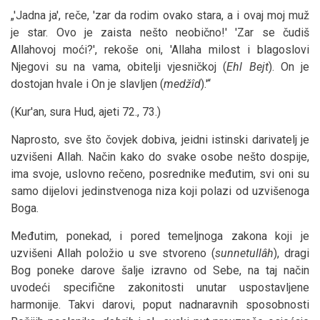
„'Jadna ja', reče, 'zar da rodim ovako stara, a i ovaj moj muž
je star. Ovo je zaista nešto neobično!' 'Zar se čudiš
Allahovoj moći?', rekoše oni, 'Allaha milost i blagoslovi
Njegovi su na vama, obitelji vjesničkoj (
Ehl Bejt
). On je
dostojan hvale i On je slavljen (
medžîd
).'“
(Kur'an, sura Hud, ajeti 72., 73.)
Naprosto, sve što čovjek dobiva, jeidni istinski darivatelj je
uzvišeni Allah. Način kako do svake osobe nešto dospije,
ima svoje, uslovno rečeno, posrednike međutim, svi oni su
samo dijelovi jedinstvenoga niza koji polazi od uzvišenoga
Boga.
Međutim, ponekad, i pored temeljnoga zakona koji je
uzvišeni Allah položio u sve stvoreno (
sunnetullâh
), dragi
Bog poneke darove šalje izravno od Sebe, na taj način
uvodeći specifične zakonitosti unutar uspostavljene
harmonije. Takvi darovi, poput nadnaravnih sposobnosti