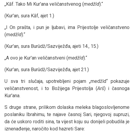
„Kāf. Tako Mi Kur'ana veličanstvenog (
medžîd
).“
(Kur'an, sura Kāf, ajet 1.)
„I On prašta, i pun je ljubavi, ima Prijestolje veličanstveno
(
medžîd
).“
(Kur'an, sura Burûdž/Sazviježđa, ajeti 14., 15.)
„A ovo je Kur'an veličanstveni (
medžîd
).“
(Kur'an, sura Burûdž/Sazviježđa, ajet 21.)
U sva tri slučaja, upotrebljeni pojam „medžîd“ pokazuje
veličanstvenost, i to Božijega Prijestolja (
Arš
) i časnoga
Kur'ana.
S druge strane, prilikom dolaska meleka blagoslovljenome
poslaniku Ibrahimu, te najave časnoj Sari, njegovoj supruzi,
da će uskoro roditi sina, ta vijest koju su donijeli pobudila je
iznenađenje, naročito kod hazreti Sare: