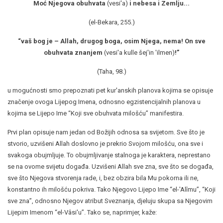
Moć Njegova obuhvata
(vesi'a)
i nebesa i Zemlju...
(el-Bekara, 255.)
“vaš bog je – Allah, drugog boga, osim Njega, nema! On sve
obuhvata znanjem
(vesi'a kulle šej'in 'ilmen)
!
”
(Taha, 98.)
u mogućnosti smo prepoznati pet kur'anskih planova kojima se opisuje
značenje ovoga Lijepog Imena, odnosno egzistencijalnih planova u
kojima se Lijepo Ime “Koji sve obuhvata milošću” manifestira.
Prvi plan opisuje nam jedan od Božijih odnosa sa svijetom. Sve što je
stvorio, uzvišeni Allah doslovno je prekrio Svojom milošću, ona sve i
svakoga obujmljuje. To obujmljivanje stalnoga je karaktera, neprestano
se na ovome svijetu događa. Uzvišeni Allah sve zna, sve što se događa,
sve što Njegova stvorenja rade, i, bez obzira bila Mu pokorna ili ne,
konstantno ih milošću pokriva. Tako Njegovo Lijepo Ime “el-'Alîmu”, “Koji
sve zna”, odnosno Njegov atribut Sveznanja, djeluju skupa sa Njegovim
Lijepim Imenom “el-Vâsi'u”. Tako se, naprimjer, kaže: