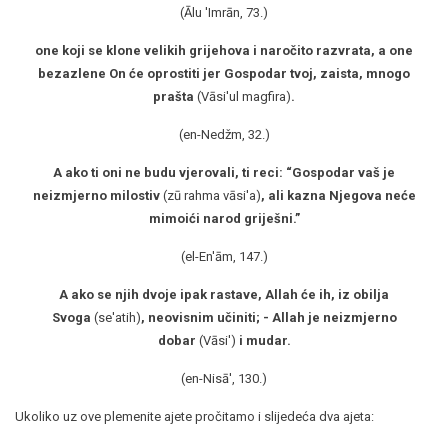
(Ālu 'Imrān, 73.)
one koji se klone velikih grijehova i naročito razvrata, a one
bezazlene On će oprostiti jer Gospodar tvoj, zaista, mnogo
prašta
(Vāsi'ul magfira)
.
(en-Nedžm, 32.)
A ako ti oni ne budu vjerovali, ti reci: “Gospodar vaš je
neizmjerno milostiv
(zū rahma vāsi'a)
, ali kazna Njegova neće
mimoići narod griješni.
”
(el-En'ām, 147.)
A ako se njih dvoje ipak rastave, Allah će ih, iz obilja
Svoga
(se'atih)
, neovisnim učiniti; - Allah je neizmjerno
dobar
(Vāsi')
i mudar.
(en-Nisā', 130.)
Ukoliko uz ove plemenite ajete pročitamo i slijedeća dva ajeta: