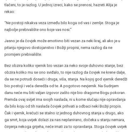
tlačeni, to je razlog. U jednoj izreci, kako se prenosi, hazreti Alija je
rekao:
“Ne postoji nikakva veza između bilo koga od vas i zemlje. Stoga je
najbolje prebivalište ono koje vas nosi.”
Jasno je da čovjek može emotivno biti vezan za neki kraj, ali ako je u
pitanju njegovo dostojanstvo i Božiji propisi, nema razlog da ne
promijeni prebivalište.
Bez obzira koliko vjernik bio vezan za neko svoje duhovno stanje, bez
obzira koliko mu se ono sviđalo, to nije razlog da čovjek ne krene dalje,
da se ne potrudi doseći i druga, viša, stanja. Na kojoj god vjernik deredži
bio postoji i veća deredža od te. A pogotovo nevjernik. Na Sudnjem
danu neće mu biti valjan izgovor zašto nije bio dragome Bogu pokoran.
Premda ovaj svijet ima svojih naslada, ni u kome slučaju nije opravdanja
da bilo koju od tih naslada čovjek prihvati a odbaci neki Božiji propis.
Čak i vjernik, krećući se stalno iz jednog duhovnog stanja u drugo, ako
ga smrt, koja uvijek dolazi za nas neplanirano, dočeka u stanju nemara,
činjenja nekoga grijeha, neće imati za to opravdanja. Stoga čovjek uvijek