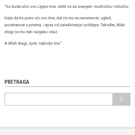
“Ko bude učio ovo Lijepo Ime, okitit će se znanjem, mudrošću i milošću.
Kažu da ko puno uči ovo Ime, dat će mu se neovisnost, ugled,
prostranost u prsima, i spas od zataškivanja i pohlepe. Također, Allah
dragi će mu dati razgalu i izlaz.
A Allah dragi, opet, najbolje zna.”
PRETRAGA
Pretraga