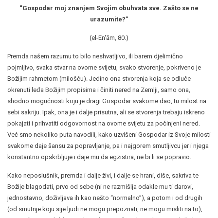
“Gospodar moj znanjem Svojim obuhvata sve. Zašto se ne
urazumite?
”
(el-En'ām, 80.)
Premda našem razumu to bilo neshvatljivo, ili barem djelimično
pojmljivo, svaka stvar na ovome svijetu, svako stvorenje, pokriveno je
Božijim rahmetom (milošću). Jedino ona stvorenja koja se odluče
okrenuti leđa Božijim propisima i činiti nered na Zemlji, samo ona,
shodno mogućnosti koju je dragi Gospodar svakome dao, tu milost na
sebi sakriju. Ipak, ona je i dalje prisutna, ali se stvorenja trebaju iskreno
pokajati i prihvatiti odgovornost na ovome svijetu za počinjeni nered.
Već smo nekoliko puta navodili, kako uzvišeni Gospodar iz Svoje milosti
svakome daje šansu za popravljanje, pa i najgorem smutljivcu jer i njega
konstantno opskrbljuje i daje mu da egzistira, ne bi li se popravio.
Kako neposlušnik, premda i dalje živi, i dalje se hrani, diše, sakriva te
Božije blagodati, prvo od sebe (ni ne razmišlja odakle mu ti darovi,
jednostavno, doživljava ih kao nešto “normalno”), a potom i od drugih
(od smutnje koju sije ljudi ne mogu prepoznati, ne mogu misliti na to),