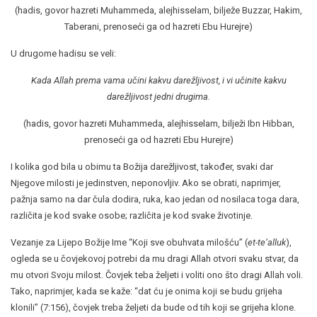
(hadis, govor hazreti Muhammeda, alejhisselam, bilježe Buzzar, Hakim,
Taberani, prenoseći ga od hazreti Ebu Hurejre)
U drugome hadisu se veli:
Kada Allah prema vama učini kakvu darežljivost, i vi učinite kakvu
darežljivost jedni drugima.
(hadis, govor hazreti Muhammeda, alejhisselam, bilježi Ibn Hibban,
prenoseći ga od hazreti Ebu Hurejre)
I kolika god bila u obimu ta Božija darežljivost, također, svaki dar
Njegove milosti je jedinstven, neponovljiv. Ako se obrati, naprimjer,
pažnja samo na dar čula dodira, ruka, kao jedan od nosilaca toga dara,
različita je kod svake osobe; različita je kod svake životinje.
Vezanje za Lijepo Božije Ime “Koji sve obuhvata milošću” (
et-te‘alluk
),
ogleda se u čovjekovoj potrebi da mu dragi Allah otvori svaku stvar, da
mu otvori Svoju milost. Čovjek teba željeti i voliti ono što dragi Allah voli.
Tako, naprimjer, kada se kaže: “dat ću je onima koji se budu grijeha
klonili” (7:156), čovjek treba željeti da bude od tih koji se grijeha klone.