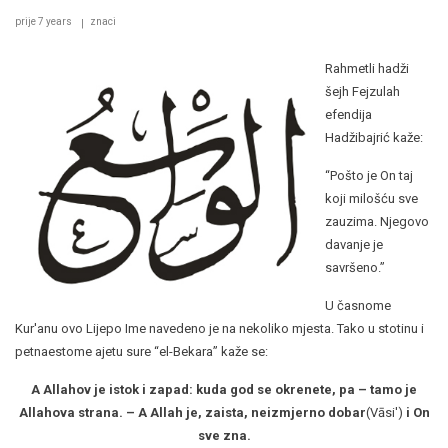
prije 7 years
znaci
Rahmetli hadži
šejh Fejzulah
efendija
Hadžibajrić kaže:
“Pošto je On taj
koji milošću sve
zauzima. Njegovo
davanje je
savršeno.”
U časnome
Kur'anu ovo Lijepo Ime navedeno je na nekoliko mjesta. Tako u stotinu i
petnaestome ajetu sure “el-Bekara” kaže se:
A Allahov je istok i zapad: kuda god se okrenete, pa – tamo je
Allahova strana. – A Allah je, zaista, neizmjerno dobar
(Vāsi')
i On
sve zna.