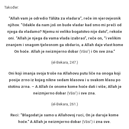
Također:
“Allah vam je odredio Tālūta za vladara
”
, reče im vjerovjesnik
njihov. “Odakle da nam još on bude vladar kad smo mi preči od
njega da vladamo? Njemu ni veliko bogatstvo nije dato
”
, rekoše
oni. “Allah je njega da vama vlada izabrao
”
, reče on, “i velikim
znanjem i snagom tjelesnom ga obdario, a Allah daje vlast kome
On hoće. Allah je neizmjerno dobar
(Vāsi')
i On sve zna.
”
(el-Bekara, 247.)
Oni koji imanja svoja troše na Allahovu putu liče na onoga koji
posije zrno iz kojeg nikne sedam klasova i u svakom klasu po
stotinu zrna. – A Allah će onome kome hoće dati i više; Allah je
neizmjerno dobar
(Vāsi')
i sve zna.
(el-Bekara, 261.)
Reci: “Blagodat je samo u Allahovoj ruci, On je daruje kome
hoće.
”
A Allah je neizmjerno dobar
(Vāsi')
i zna sve.