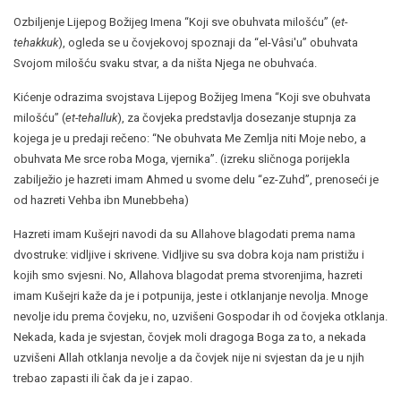
Ozbiljenje Lijepog Božijeg Imena “Koji sve obuhvata milošću” (
et-
tehakkuk
), ogleda se u čovjekovoj spoznaji da “el-Vâsi'u” obuhvata
Svojom milošću svaku stvar, a da ništa Njega ne obuhvaća.
Kićenje odrazima svojstava Lijepog Božijeg Imena “Koji sve obuhvata
milošću” (
et-tehalluk
), za čovjeka predstavlja dosezanje stupnja za
kojega je u predaji rečeno: “Ne obuhvata Me Zemlja niti Moje nebo, a
obuhvata Me srce roba Moga, vjernika”. (izreku sličnoga porijekla
zabilježio je hazreti imam Ahmed u svome delu “ez-Zuhd”, prenoseći je
od hazreti Vehba ibn Munebbeha)
Hazreti imam Kušejri navodi da su Allahove blagodati prema nama
dvostruke: vidljive i skrivene. Vidljive su sva dobra koja nam pristižu i
kojih smo svjesni. No, Allahova blagodat prema stvorenjima, hazreti
imam Kušejri kaže da je i potpunija, jeste i otklanjanje nevolja. Mnoge
nevolje idu prema čovjeku, no, uzvišeni Gospodar ih od čovjeka otklanja.
Nekada, kada je svjestan, čovjek moli dragoga Boga za to, a nekada
uzvišeni Allah otklanja nevolje a da čovjek nije ni svjestan da je u njih
trebao zapasti ili čak da je i zapao.