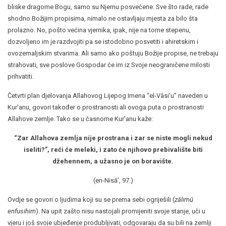
bliske dragome Bogu, samo su Njemu posvećene. Sve što rade, rade
shodno Božijim propisima, nimalo ne ostavljaju mjesta za bilo šta
prolazno. No, pošto većina vjernika, ipak, nije na tome stepenu,
dozvoljeno im je razdvojiti pa se istodobno posvetiti i ahiretskim i
ovozemaljskim stvarima. Ali samo ako poštuju Božije propise, ne trebaju
strahovati, sve poslove Gospodar će im iz Svoje neograničene milosti
prihvatiti.
Četvrti plan djelovanja Allahovog Lijepog Imena “el-Vâsi'u” naveden u
Kur'anu, govori također o prostranosti ali ovoga puta o prostranosti
Allahove zemlje. Tako se u časnome Kur'anu kaže:
“Zar Allahova zemlja nije prostrana i zar se niste mogli nekud
iseliti?
”
, reći će meleki, i zato će njihovo prebivalište biti
džehennem, a užasno je on boravište.
(en-Nisā', 97.)
Ovdje se govori o ljudima koji su se prema sebi ogriješili (
zālimū
enfusihim
). Na upit zašto nisu nastojali promijeniti svoje stanje, uči u
vjeru i još svoje ubjeđenje produbljivati, odgovaraju da su bili na zemlji