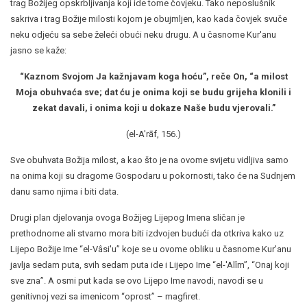
trag Božijeg opskrbljivanja koji ide tome čovjeku. Tako neposlušnik
sakriva i trag Božije milosti kojom je obujmljen, kao kada čovjek svuče
neku odjeću sa sebe želeći obući neku drugu. A u časnome Kur'anu
jasno se kaže:
“Kaznom Svojom Ja kažnjavam koga hoću
”
, reče On, “a milost
Moja obuhvaća sve; dat ću je onima koji se budu grijeha klonili i
zekat davali,
i
onima koji u dokaze Naše budu vjerovali.
”
(el-A'rāf, 156.)
Sve obuhvata Božija milost, a kao što je na ovome svijetu vidljiva samo
na onima koji su dragome Gospodaru u pokornosti, tako će na Sudnjem
danu samo njima i biti data.
Drugi plan djelovanja ovoga Božijeg Lijepog Imena sličan je
prethodnome ali stvarno mora biti izdvojen budući da otkriva kako uz
Lijepo Božije Ime “el-Vâsi'u” koje se u ovome obliku u časnome Kur'anu
javlja sedam puta, svih sedam puta ide i Lijepo Ime “el-'Alîm”, “Onaj koji
sve zna”. A osmi put kada se ovo Lijepo Ime navodi, navodi se u
genitivnoj vezi sa imenicom “oprost” – magfiret.