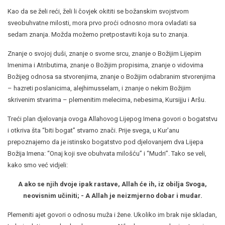
Kao da se želi reći, želi li čovjek okititi se božanskim svojstvom
sveobuhvatne milosti, mora prvo proći odnosno mora ovladati sa
sedam znanja. Možda možemo pretpostaviti koja su to znanja.
Znanje o svojoj duši, znanje o svome srcu, znanje o Božijim Lijepim
Imenima i Atributima, znanje o Božijim propisima, znanje o vidovima
Božijeg odnosa sa stvorenjima, znanje o Božijim odabranim stvorenjima
– hazreti poslanicima, alejhimusselam, i znanje o nekim Božijim
skrivenim stvarima – plemenitim melecima, nebesima, Kursijju i Aršu.
Treći plan djelovanja ovoga Allahovog Lijepog Imena govori o bogatstvu
i otkriva šta “biti bogat” stvarno znači. Prije svega, u Kur'anu
prepoznajemo da je istinsko bogatstvo pod djelovanjem dva Lijepa
Božija Imena: “Onaj koji sve obuhvata milošću” i “Mudri”. Tako se veli,
kako smo već vidjeli:
A ako se njih dvoje ipak rastave, Allah će ih, iz obilja Svoga,
neovisnim učiniti; - A Allah je neizmjerno dobar i mudar.
Plemeniti ajet govori o odnosu muža i žene. Ukoliko im brak nije skladan,