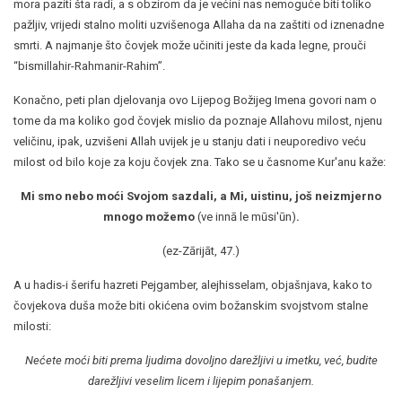
mora paziti šta radi, a s obzirom da je većini nas nemoguće biti toliko
pažljiv, vrijedi stalno moliti uzvišenoga Allaha da na zaštiti od iznenadne
smrti. A najmanje što čovjek može učiniti jeste da kada legne, prouči
“bismillahir-Rahmanir-Rahim”.
Konačno, peti plan djelovanja ovo Lijepog Božijeg Imena govori nam o
tome da ma koliko god čovjek mislio da poznaje Allahovu milost, njenu
veličinu, ipak, uzvišeni Allah uvijek je u stanju dati i neuporedivo veću
milost od bilo koje za koju čovjek zna. Tako se u časnome Kur'anu kaže:
Mi smo nebo moći Svojom sazdali, a Mi, uistinu, još neizmjerno
mnogo možemo
(ve innā le mūsi'ūn)
.
(ez-Zārijāt, 47.)
A u hadis-i šerifu hazreti Pejgamber, alejhisselam, objašnjava, kako to
čovjekova duša može biti okićena ovim božanskim svojstvom stalne
milosti:
Nećete moći biti prema ljudima dovoljno darežljivi u imetku, već, budite
darežljivi veselim licem i lijepim ponašanjem.