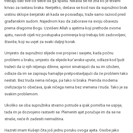
trebaju dati sve od sebe da ga spasu. Nikada se ne zna ko je stvarni
krivac za rastavu braka. Nerijetko, dešava se kod nas da supružnici brak
uistinu sklope šerijatski ali kada se posvađaju, traže samo razvod pred
građanskim sudom. Najednom kao da zaborave na svoju obavezu
prema dragome Bogu. Uzvišeni Allah u ajetima koji prethode ovome
ajetu, navodi cijeli niz postupaka pomirenja koji trebaju biti zadovoljeni,
štaviše, koji su uvjet za svaki daljnji korak.
Umjesto da supružnici slijede ove propise i savjete, kada počnu
problemi u braku, umjesto da slijede kur'anske upute, odlaze kod ljudi
tražeći da iz njih istjeruju džinne, apriori smatrajući da su im izloženi,
odlaze da im se zapisuju hamajlije pretpostavljajući da će problemi tako
nestati. Bez truda nema ničega, pa tako ni braka. Premda moderna
civilizacija to obećava, ipak ničega nema bez vremena i truda. Tako je sa
svakim problemom.
Ukoliko se oba supružnika stvarno potrude a ipak pomirba ne uspije,
tada im je dozvojeno rastaviti se. Plemeniti ajet poručuje im da se ne
straše, neće ih zadesiti neimaština.
Hazreti imam Kušejri čita još jednu poruku ovoga ajeta. Osobe jako