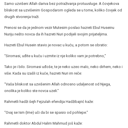
Samo uzvišeni Allah dariva bez potraživanja protuusluge. A čovjekova
bliskost sa uzvišenim Gospodarom ogleda se u tome, koliko čovjek od
drugih stvorenja traži.
Prenosi se da je jednom vezir Mutesim poslao hazreti Ebul Huseinu
Nuriju nešto novca da ih hazreti Nuri podijeli svojim prijateljima.
Hazreti Ebul Husein stavio je novac u kuću, a potom se obratio:
“Siromasi, uđite u kuću i uzmite iz nje koliko vam je potrebno,”
Tako je i bilo. Siromasi uđoše, te je neko uzeo malo, neko dirhem, neko i
više. Kada su izašli iz kuće, hazreti Nuri im reče:
“Vaša bliskost sa uzvišenim Allah odnosno udaljenost od Njega,
onolika je koliko ste novca uzeli.”
Rahmetli hadži šejh Fejzulah efendija Hadžibajrić kaže:
“Ovaj se Ism (Ime) uči da bi se spasio od pohlepe.”
Rahmetli doktor Abdul Halim Mahmud još kaže: