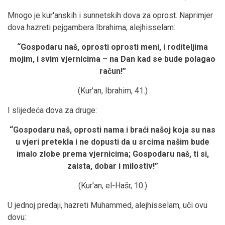
Mnogo je kur'anskih i sunnetskih dova za oprost. Naprimjer
dova hazreti pejgambera Ibrahima, alejhisselam:
“Gospodaru naš, oprosti oprosti meni, i roditeljima
mojim, i svim vjernicima – na Dan kad se bude polagao
račun!
”
(Kur'an, Ibrahim, 41.)
I slijedeća dova za druge:
“Gospodaru naš, oprosti nama i braći našoj koja su nas
u vjeri pretekla i ne dopusti da u srcima našim bude
imalo zlobe prema vjernicima; Gospodaru naš, ti si,
zaista, dobar i milostiv!
”
(Kur'an, el-Hašr, 10.)
U jednoj predaji, hazreti Muhammed, alejhisselam, uči ovu
dovu: