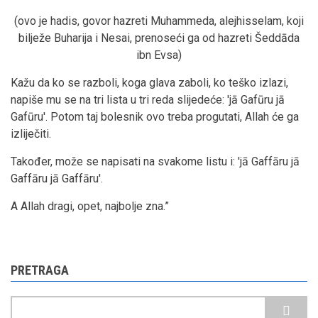
(ovo je hadis, govor hazreti Muhammeda, alejhisselam, koji
bilježe Buharija i Nesai, prenoseći ga od hazreti Šeddāda
ibn Evsa)
Kažu da ko se razboli, koga glava zaboli, ko teško izlazi,
napiše mu se na tri lista u tri reda slijedeće: 'jā Gafūru jā
Gafūru'. Potom taj bolesnik ovo treba progutati, Allah će ga
izliječiti.
Također, može se napisati na svakome listu i: 'jā Gaffāru jā
Gaffāru jā Gaffāru'.
A Allah dragi, opet, najbolje zna.”
PRETRAGA
Pretraga