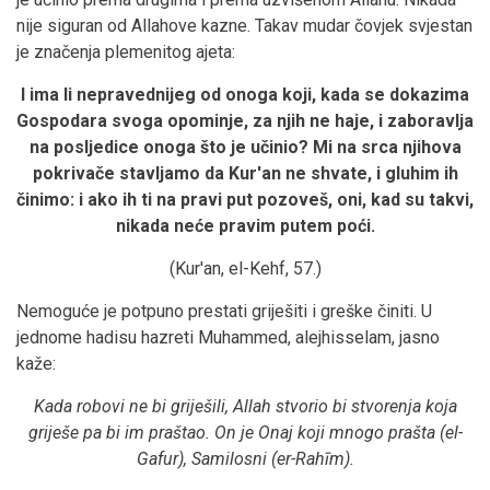
nije siguran od Allahove kazne. Takav mudar čovjek svjestan
je značenja plemenitog ajeta:
I ima li nepravednijeg od onoga koji, kada se dokazima
Gospodara svoga opominje, za njih ne haje, i zaboravlja
na posljedice onoga što je učinio? Mi na srca njihova
pokrivače stavljamo da Kur'an ne shvate, i gluhim ih
činimo: i ako ih ti na pravi put pozoveš, oni, kad su takvi,
nikada neće pravim putem poći.
(Kur'an, el-Kehf, 57.)
Nemoguće je potpuno prestati griješiti i greške činiti. U
jednome hadisu hazreti Muhammed, alejhisselam, jasno
kaže:
Kada robovi ne bi griješili, Allah stvorio bi stvorenja koja
griješe pa bi im praštao. On je Onaj koji mnogo prašta (el-
Gafur), Samilosni (er-Rahīm).