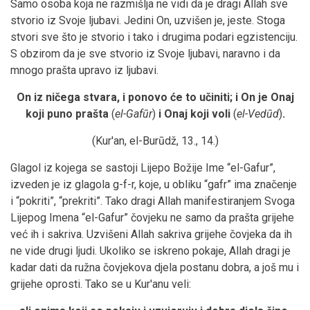
Samo osoba koja ne razmišlja ne vidi da je dragi Allah sve
stvorio iz Svoje ljubavi. Jedini On, uzvišen je, jeste. Stoga
stvori sve što je stvorio i tako i drugima podari egzistenciju.
S obzirom da je sve stvorio iz Svoje ljubavi, naravno i da
mnogo prašta upravo iz ljubavi.
On iz ničega stvara, i ponovo će to učiniti; i On je Onaj
koji puno prašta
(
el-Gafūr
)
i Onaj koji voli
(
el-Vedūd
)
.
(Kur'an, el-Burūdž, 13., 14.)
Glagol iz kojega se sastoji Lijepo Božije Ime “el-Gafur”,
izveden je iz glagola g-f-r, koje, u obliku “gafr” ima značenje
i “pokriti”, “prekriti”. Tako dragi Allah manifestiranjem Svoga
Lijepog Imena “el-Gafur” čovjeku ne samo da prašta grijehe
već ih i sakriva. Uzvišeni Allah sakriva grijehe čovjeka da ih
ne vide drugi ljudi. Ukoliko se iskreno pokaje, Allah dragi je
kadar dati da ružna čovjekova djela postanu dobra, a još mu i
grijehe oprosti. Tako se u Kur'anu veli: