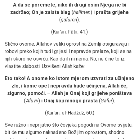
A da se poremete, niko ih drugi osim Njega ne bi
zadržao; On je zaista blag
(
halīmen
)
i prašta grijehe
(
gafūren
)
.
(Kur'an, Fātir, 41.)
Slično ovome, Allahov veliki oprost na Zemlji osiguravaju i
robovi preko kojih tuđi grijesi i nepravde prelaze, koji se na
njih skoro ne osvrću. Kao da ih ni nema. No, ne čine to iz
vlastite slabosti. Uzvišeni Allah kaže:
Eto tako! A onome ko istom mjerom uzvrati za učinjeno
zlo, i kome opet nepravda bude učinjena, Allah će,
sigurno, pomoći. – Allah je Onaj koji grijehe poništava
(
'Afuvv
)
i Onaj koji mnogo prašta
(
Gafūr
)
.
(Kur'an, el-Hadždž, 60.)
Sve ružno i neprijatno što čovjeka pogodi na Ovome svijetu,
bit će mu sigurno naknađeno Božijim oprostom, shodno