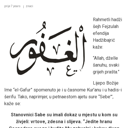
prije 7 years
znaci
Rahmetli hadži
šejh Fejzulah
efendija
Hadžibajrić
kaže:
“Allah, dželle
šanuhu, svaki
grijeh prašta.”
Lijepo Božije
Ime “el-Gafur” spomenuto je i u časnome Kur'anu i u hadis-i
šerifu. Tako, naprimjer, u petnaestom ajetu sure “Sebe'”,
kaže se:
Stanovnici Sabe su imali dokaz u mjestu u kom su
živjeli: vrtove, zdesna i slijeva.
“Jedite hranu