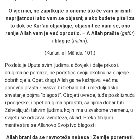
O vjernici, ne zapitkujte o onome što će vam pričiniti
neprijatnosti ako vam se objasni; a ako budete pitali za
to dok se Kur'an objavljuje, objasnit će vam se, ono
ranije Allah vam je već oprostio. – A Allah prašta
(
gafūr
)
i blag je
(
halīm
)
.
(Kur'an, el-Mā'ida, 101.)
Poslata je Uputa svim ljudima, a čovjek i dalje prkosi,
drugima ne pomaže, ne podstiče svoju okolinu na činjenje
dobrih djela. Opet, dragi Allah ga ne kažnjava, već mu
ponovno prašta. Ovakvo bi trebalo biti i međuljudsko
shvatanje pojma “blagost”. Otrpjeti uvrede, tuđa poskliznuća
i pogrješke, i opet drugima oprostiti, sa njima dobar biti.
Zahvaljujući takvim ljudima, kojih ima u svakome vremenu, u
svijetu se održava ravnoteža, sklad. Preko tih ljudi
manifestira se Allahovo Svojstvo blagosti.
Allah brani da se ravnoteža nebesa i Zemlje poremeti.