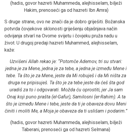
(hadis, govor hazreti Muhammeda, alejhisselam, bilježi
Hakim, prenoseći ga od hazreti Ibn Amra)
S druge strane, ovo ne znači da je dobro griješiti. Božanska
potvrda čovjekove sklonosti
griješenju objašnjava način
odvijanja stvarî na Ovome svijetu i čovjeku pruža nadu u
život. U drugoj predaji hazreti Muhammed, alejhisselam,
kaže:
Uzvišeni Allah rekao je:
“Potomče Ademov, tri su stvari:
jedna je za Mene, jedna je za tebe, a jedna je između Mene i
tebe. Ta što je za Mene, jeste da Mi robuješ i da Mi ništa za
druga ne pripisuješ. Ta što je za tebe jeste da ćeš šta god
uradiš za to i odgovarati. Možda ću oprostiti, jer Ja sam
Onaj koji puno prašta (el-Gafur), Samilosni (er-Rahim). A ta
što je između Mene i tebe, jeste da ti je obaveza dovu Meni
činiti i moliti Me, a Moja je obaveza da ti uslišam i podarim.
”
(hadis, govor hazreti Muhammeda, alejhisselam, bilježi
Taberani, prenoseći ga od hazreti Selmana)