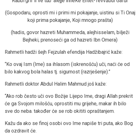
Rabbi'grif lī ve tub 'alejje inneKe Entet-Tevvābul Gafūr
(Gospodaru, oprosti mi i primi mi pokajanje, uistinu si Ti Onaj
koji prima pokajanje, Koji mnogo prašta)
(hadis, govor hazreti Muhammeda, alejhisselam, bilježi
Bejheki, prenoseći ga od hazreti Ibn Omera)
Rahmetli hadži šejh Fejzulah efendija Hadžibajrić kaže:
“Ko ovaj Ism (Ime) sa ihlasom (iskrenošću) uči, naći će od
bilo kakvog bola halas tj. sigurnost (razrješenje).”
Rahmetli doktor Abdul Halim Mahmud još kaže:
“Ako rob često uči ovo Božije Lijepo Ime, dragi Allah prekrit
će ga Svojom milošću, oprostiti mu grijehe, makar ih bilo
sve do neba. također će se rob okititi opraštanjem.
Kažu da ako se finoj osobi ovo Ime napiše tri puta, ako Bog
da ozdravit će.