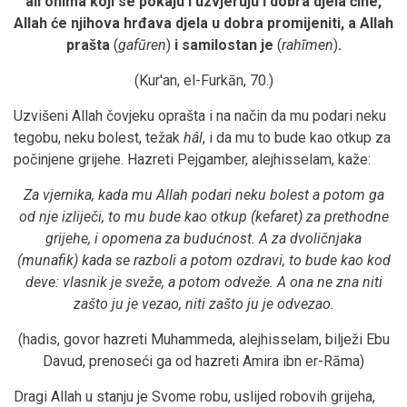
ali onima koji se pokaju i uzvjeruju i dobra djela čine,
Allah će njihova hrđava djela u dobra promijeniti, a Allah
prašta
(
gafūren
)
i samilostan je
(
rahīmen
)
.
(Kur'an, el-Furkān, 70.)
Uzvišeni Allah čovjeku oprašta i na način da mu podari neku
tegobu, neku bolest, težak
hâl
, i da mu to bude kao otkup za
počinjene grijehe. Hazreti Pejgamber, alejhisselam, kaže:
Za vjernika, kada mu Allah podari neku bolest a potom ga
od nje izliječi, to mu bude kao otkup (kefaret) za prethodne
grijehe, i opomena za budućnost. A za dvoličnjaka
(munafik) kada se razboli a potom ozdravi, to bude kao kod
deve: vlasnik je sveže, a potom odveže. A ona ne zna niti
zašto ju je vezao, niti zašto ju je odvezao.
(hadis, govor hazreti Muhammeda, alejhisselam, bilježi Ebu
Davud, prenoseći ga od hazreti Amira ibn er-Rāma)
Dragi Allah u stanju je Svome robu, uslijed robovih grijeha,