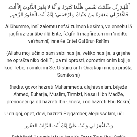
أَللَّهُمَّ إِنِّي ظَلَمْتُ نَفْسيِ ظُلْمًا كَثيِرًا، وَ أَنَّهُ لاَ يَغْفِرُ الذُّنُوبَ إِلاَّ أَنْتَ،
فَاغْفِرْ ليِ مَغْفِرَةً مِنْ عِنْدِكَ وَ ارْحَمْنيِ؛ إِنَّكَ أَنْتَ الْغَفُورُ الرَّحيِم.
Allāhumme, innī zalemtu nefsī zulmen kesīren, ve ennehu lā
jagfiruz-zunūbe illā Ente, fa'gfir lī magfireten min 'indiKe
ve'rhamnī, inneKe Entel Gafūrur-Rahīm
(Allahu moj, učinio sam sebi nasilje, veliko nasilje, a grijehe
ne oprašta niko doli Ti, pa mi oprosti, oprostim onim koji je
kod Tebe, i smiluj mi Se. Uistinu si Ti Onaj koji mnogo prašta,
Samilosni)
(hadis, govor hazreti Muhammeda, alejhisselam, bilježe
Ahmed, Buharija, Muslim, Tirmizi, Nesai i Ibn Madže,
prenoseći ga od hazreti Ibn Omera, i od hazreti Ebu Bekra)
U drugoj, opet, dovi, hazreti Pejgamber, alejhisselam, uči:
رَبِّ اغْفِرْ ليِ وَ تُبْ عَلَيَّ إِنَّكَ أَنْتَ التَّوَّابُ الْغَفُور.