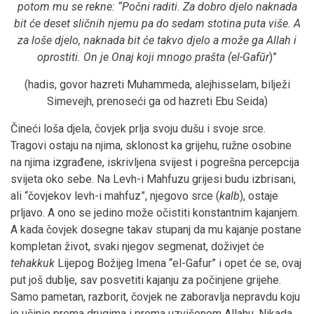
potom mu se rekne:
“Počni raditi. Za dobro djelo naknada
bit će deset sličnih njemu pa do sedam stotina puta više. A
za loše djelo, naknada bit će takvo djelo a može ga Allah i
oprostiti. On je Onaj koji mnogo prašta (el-Gafūr
)”
(hadis, govor hazreti Muhammeda, alejhisselam, bilježi
Simevejh, prenoseći ga od hazreti Ebu Seida)
Čineći loša djela, čovjek prlja svoju dušu i svoje srce.
Tragovi ostaju na njima, sklonost ka grijehu, ružne osobine
na njima izgrađene, iskrivljena svijest i pogrešna percepcija
svijeta oko sebe. Na Levh-i Mahfuzu grijesi budu izbrisani,
ali “čovjekov levh-i mahfuz”, njegovo srce (
kalb
), ostaje
prljavo. A ono se jedino može očistiti konstantnim kajanjem.
A kada čovjek dosegne takav stupanj da mu kajanje postane
kompletan život, svaki njegov segmenat, doživjet će
tehakkuk
Lijepog Božijeg Imena “el-Gafur” i opet će se, ovaj
put još dublje, sav posvetiti kajanju za počinjene grijehe.
Samo pametan, razborit, čovjek ne zaboravlja nepravdu koju
je učinio prema drugima i prema uzvišenom Allahu. Nikada