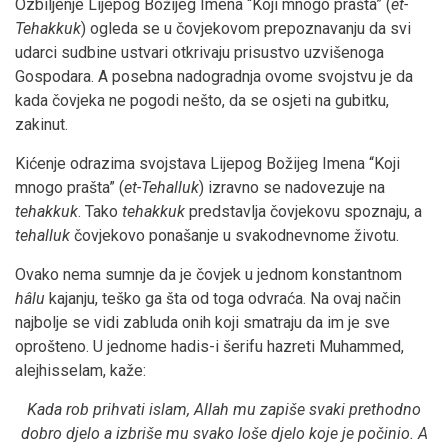
Ozbiljenje Lijepog Božijeg Imena “Koji mnogo prašta” (
et-
Tehakkuk
) ogleda se u čovjekovom prepoznavanju da svi
udarci sudbine ustvari otkrivaju prisustvo uzvišenoga
Gospodara. A posebna nadogradnja ovome svojstvu je da
kada čovjeka ne pogodi nešto, da se osjeti na gubitku,
zakinut.
Kićenje odrazima svojstava Lijepog Božijeg Imena “Koji
mnogo prašta” (
et-Tehalluk
) izravno se nadovezuje na
tehakkuk
. Tako
tehakkuk
predstavlja čovjekovu spoznaju, a
tehalluk
čovjekovo ponašanje u svakodnevnome životu.
Ovako nema sumnje da je čovjek u jednom konstantnom
hâlu
kajanju, teško ga šta od toga odvraća. Na ovaj način
najbolje se vidi zabluda onih koji smatraju da im je sve
oprošteno. U jednome hadis-i šerifu hazreti Muhammed,
alejhisselam, kaže:
Kada rob prihvati islam, Allah mu zapiše svaki prethodno
dobro djelo a izbriše mu svako loše djelo koje je počinio. A