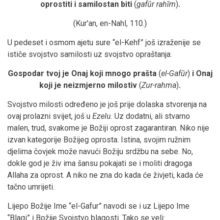
oprostiti i samilostan biti
(
gafūr rahīm
)
.
(Kur'an, en-Nahl, 110.)
U pedeset i osmom ajetu sure “el-Kehf” još izraženije se
ističe svojstvo samilosti uz svojstvo opraštanja:
Gospodar tvoj je Onaj koji mnogo prašta
(
el-Gafūr
)
i Onaj
koji je neizmjerno milostiv
(
Zur-rahma
)
.
Svojstvo milosti određeno je još prije dolaska stvorenja na
ovaj prolazni svijet, još u
Ezelu
. Uz dodatni, ali stvarno
malen, trud, svakome je Božiji oprost zagarantiran. Niko nije
izvan kategorije Božijeg oprosta. Istina, svojim ružnim
djelima čovjek može navući Božiju srdžbu na sebe. No,
dokle god je živ ima šansu pokajati se i moliti dragoga
Allaha za oprost. A niko ne zna do kada će živjeti, kada će
tačno umrijeti.
Lijepo Božije Ime “el-Gafur” navodi se i uz Lijepo Ime
“Blagi” i Božije Svojstvo blagosti. Tako se veli: