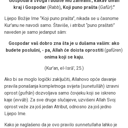
Gospodara svoga i budite Mu zahvalni.; kakav divan
kraj i Gospodar
(
Rabb
)
, Koji puno prašta
(
Gafūr
)
.
”
Lijepo Božije Ime “Koji puno prašta”, nikada se u časnome
Kur'anu ne navodi samo. Štaviše, i atribut “puno praštati”
naveden je samo jedanput sâm:
Gospodar vaš dobro zna šta je u dušama vašim: ako
budete poslušni, - pa, Allah će doista oprostiti
(
gafūren
)
onima koji se kaju.
(Kur'an, el-Isrā', 25.)
Ako bi se moglo logički zaključiti, Allahovo opće davanje
pravila ponašanja kompletnoga svijeta (
sunetullāh
) izravni
oprost (
gufrān
) dozvoljava samo čovjeku koji se iskreno
kaje (
evvāb
). Za sve druge slučajeve, uzvišeni Allah Svoj
oprost veže za još jedan Atribut, odnosno za još jedno
Lijepo Ime.
Kako je naglašeno da je ovo pravilo
sunnetullaha
lahko je