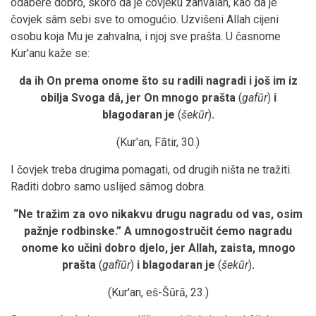
odabere dobro, skoro da je čovjeku zahvalan, kao da je
čovjek sâm sebi sve to omogućio. Uzvišeni Allah cijeni
osobu koja Mu je zahvalna, i njoj sve prašta. U časnome
Kur'anu kaže se:
da ih On prema onome što su radili nagradi i još im iz
obilja Svoga dâ, jer On mnogo prašta
(
gafūr
)
i
blagodaran je
(
šekūr
)
.
(Kur'an, Fātir, 30.)
I čovjek treba drugima pomagati, od drugih ništa ne tražiti.
Raditi dobro samo uslijed sâmog dobra.
“Ne tražim za ovo nikakvu drugu nagradu od vas, osim
pažnje rodbinske.
”
A umnogostručit ćemo nagradu
onome ko učini dobro djelo, jer Allah, zaista, mnogo
prašta
(
gafīūr
)
i blagodaran je
(
šekūr
)
.
(Kur'an, eš-Šūrā, 23.)