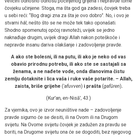
veličini odnosno odnosu počinjenog grijeha i nepravde tome
čovjeku učinjene. Stoga, ma šta god ga zadesi, čovjek treba
u sebi reći: “Bog dragi zna za šta je ovo dobro”. No, i ovo je
stvarni
hâl
, nešto što se ne može tek tako oponašati.
Shodno spomenutoj općoj ravnoteži, uvijek se jedno
naknađuje drugim, uvijek dragi Allah nakon poteškoće i
nepravde insanu dariva olakšanje i zadovoljenje pravde.
A ako ste bolesni, ili na putu, ili ako je neko od vas
obavio prirodnu potrebu, ili ako ste se sastajali sa
ženama, a ne nađete vode, onda dlanovima čistu
zemlju dotaknite i lica vaša i ruke vaše potarite. – Allah,
zaista, briše grijehe
(
'afuvven
)
i prašta
(
gafūren
)
.
(Kur'an, en-Nisā', 43.)
Za vjernika, ovo je izvor neuništive nade – zadovoljenje
pravde sigurno će se desiti, ili na Ovom ili na Drugom
svijetu. Na Ovome svijetu čovjek je zadužen za pravdu se
boriti, na Drugome svijetu ona će se dogoditi, bez njegovog