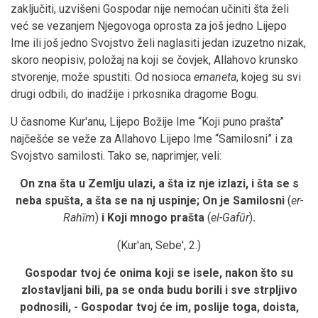
zaključiti, uzvišeni Gospodar nije nemoćan učiniti šta želi
već se vezanjem Njegovoga oprosta za još jedno Lijepo
Ime ili još jedno Svojstvo želi naglasiti jedan izuzetno nizak,
skoro neopisiv, položaj na koji se čovjek, Allahovo krunsko
stvorenje, može spustiti. Od nosioca
emaneta
, kojeg su svi
drugi odbili, do inadžije i prkosnika dragome Bogu.
U časnome Kur'anu, Lijepo Božije Ime “Koji puno prašta”
najčešće se veže za Allahovo Lijepo Ime “Samilosni” i za
Svojstvo samilosti. Tako se, naprimjer, veli:
On zna šta u Zemlju ulazi, a šta iz nje izlazi, i šta se s
neba spušta, a šta se na nj uspinje; On je Samilosni
(
er-
Rahīm
)
i Koji mnogo prašta
(
el-Gafūr
)
.
(Kur'an, Sebe', 2.)
Gospodar tvoj će onima koji se isele, nakon što su
zlostavljani bili, pa se onda budu borili i sve strpljivo
podnosili, - Gospodar tvoj će im, poslije toga, doista,