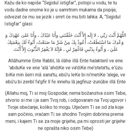
Kažu da ko napiše “Sejjidul istigfar”, potopi u vodu, te tu
vodu dadne onome ko je u samrtnim mukama da popije,
odvezat će mu se jezik i smrt će mu biti lahka. A, “Sejjidul
Istigfar” glasi:
اللَّهُمَّ أَنْتَ رَبِّي ، لا إِلَه إِلاَّ أَنْتَ خَلَقْتَني وأَنَا عَبْدُكَ ، وأَنَا عَلىَ عَهْدِكَ وَ
وَعْدِكَ مَا اسْتَطَعْتُ، أَعُوذُ بِكَ مِنْ شَرِّ مَا صَنَعْتُ، أَبُوءُ لَكَ بِنِعْمَتِكَ
عَلَيَ ، وَ أَبُوءُ بِذَنْبيِ فَاغْفِرْ ليِ ، فَإِنَّهُ لاَ يَغْفِرُ الذُّنُوبَ إِلاَّ أَنْتَ.
Allāhumme Ente Rabbī, lā ilāhe illā Ente halaktenī ve ene
'abduKe ve ene 'alā 'ahdiKe ve va'diKe me'steta'tu, e'ūzu
biKe min šerri mā sana'tu, ebū'u leKe bi ni'metiKe 'alejje, ve
ebū'u bi zenbī fa'gfir lī fe innehu lā jagfiruz-zunūbe illā Ente
(Allahu moj, Ti si moj Gospodar, nema božanstva osim Tebe,
stvorio si me i ja sam Tvoj rob, i odgovaram na Tvoj ugovor i
Tvoje obećanje, koliko to mogu. Utječem Ti se od zla koje
sam počinio, vraćam Ti se shodno Tvojim dobrima prema
meni, i kajem Ti se za moje grijehe, pa mi oprosti jer grijehe
ne oprašta niko osim Tebe)