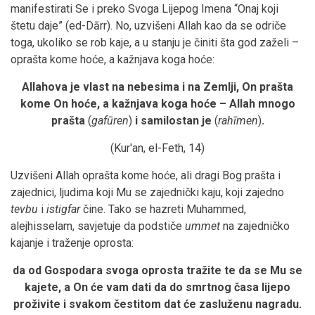
manifestirati Se i preko Svoga Lijepog Imena “Onaj koji
štetu daje” (ed-Dārr). No, uzvišeni Allah kao da se odriče
toga, ukoliko se rob kaje, a u stanju je činiti šta god zaželi –
oprašta kome hoće, a kažnjava koga hoće:
Allahova je vlast na nebesima i na Zemlji, On prašta
kome On hoće, a kažnjava koga hoće – Allah mnogo
prašta
(
gafūren
)
i samilostan je
(
rahīmen
)
.
(Kur'an, el-Feth, 14)
Uzvišeni Allah oprašta kome hoće, ali dragi Bog prašta i
zajednici, ljudima koji Mu se zajednički kaju, koji zajedno
tevbu
i
istigfar
čine. Tako se hazreti Muhammed,
alejhisselam, savjetuje da podstiče
ummet
na zajedničko
kajanje i traženje oprosta:
da od Gospodara svoga oprosta tražite te da se Mu se
kajete, a On će vam dati da do smrtnog časa lijepo
proživite i svakom čestitom dat će zasluženu nagradu.