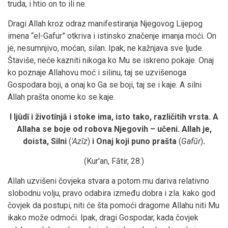
truda, i htio on to ili ne.
Dragi Allah kroz odraz manifestiranja Njegovog Lijepog
imena “el-Gafur” otkriva i istinsko značenje imanja moći. On
je, nesumnjivo, moćan, silan. Ipak, ne kažnjava sve ljude.
Štaviše, neće kazniti nikoga ko Mu se iskreno pokaje. Onaj
ko poznaje Allahovu moć i silinu, taj se uzvišenoga
Gospodara boji, a onaj ko Ga se boji, taj se i kaje. A silni
Allah prašta onome ko se kaje.
I ljûdī i životīnjā i stoke ima, isto tako, različitih vrsta. A
Allaha se boje od robova Njegovih – učeni. Allah je,
doista, Silni
(
'Azīz
)
i Onaj koji puno prašta
(
Gafūr
)
.
(Kur'an, Fātir, 28.)
Allah uzvišeni čovjeka stvara a potom mu dariva relativno
slobodnu volju, pravo odabira između dobra i zla. kako god
čovjek da postupi, niti će šta pomoći dragome Allahu niti Mu
ikako može odmoći. Ipak, dragi Gospodar, kada čovjek