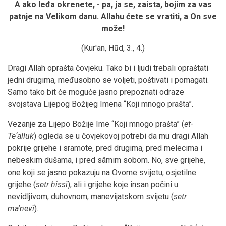
A ako leđa okrenete, - pa, ja se, zaista, bojim za vas
patnje na Velikom danu. Allahu ćete se vratiti, a On sve
može!
(Kur'an, Hūd, 3., 4.)
Dragi Allah oprašta čovjeku. Tako bi i ljudi trebali opraštati
jedni drugima, međusobno se voljeti, poštivati i pomagati.
Samo tako bit će moguće jasno prepoznati odraze
svojstava Lijepog Božijeg Imena “Koji mnogo prašta”.
Vezanje za Lijepo Božije Ime “Koji mnogo prašta” (
et-
Te‘alluk
) ogleda se u čovjekovoj potrebi da mu dragi Allah
pokrije grijehe i sramote, pred drugima, pred melecima i
nebeskim dušama, i pred sâmim sobom. No, sve grijehe,
one koji se jasno pokazuju na Ovome svijetu, osjetilne
grijehe (
setr hissī
), ali i grijehe koje insan počini u
nevidljivom, duhovnom, manevijatskom svijetu (
setr
ma'nevī
).