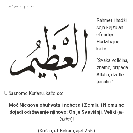
prije 7 years
znaci
Rahmetli hadži
šejh Fejzulah
efendija
Hadžibajrić
kaže:
“Svaka veličina,
znamo, pripada
Allahu, dželle
šanuhu.”
U časnome Kur'anu, kaže se:
Moć Njegova obuhvata i nebesa i Zemlju i Njemu ne
dojadi održavanje njihovo; On je Svevišnji, Veliki
(
el-
'Azīm
)
!
(Kur'an, el-Bekara, ajet 255.)