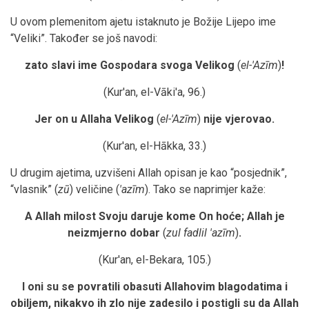
U ovom plemenitom ajetu istaknuto je Božije Lijepo ime
“Veliki”. Također se još navodi:
zato slavi ime Gospodara svoga Velikog
(
el-'Azīm
)
!
(Kur'an, el-Vāki'a, 96.)
Jer on u Allaha Velikog
(
el-'Azīm
)
nije vjerovao.
(Kur'an, el-Hākka, 33.)
U drugim ajetima, uzvišeni Allah opisan je kao “posjednik”,
“vlasnik” (
zū
) veličine (
'azīm
). Tako se naprimjer kaže:
A Allah milost Svoju daruje kome On hoće; Allah je
neizmjerno dobar
(
zul fadlil 'azīm
)
.
(Kur'an, el-Bekara, 105.)
I oni su se povratili obasuti Allahovim blagodatima i
obiljem, nikakvo ih zlo nije zadesilo i postigli su da Allah