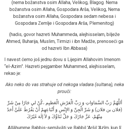
(nema božanstva osim Allaha, Velikog, Blagog. Nema
božanstva osim Allaha, Gospodara Arša, Velikog, Nema
božanstva osim Allaha, Gospodara sedam nebesa i
Gospodara Zemlje i Gospodara Arša, Plemenitog)
(hadis, govor hazreti Muhammeda, alejhisselam, bilježe
Ahmed, Buharija, Muslim, Tirmizi i ibn Madže, prenoseći ga
od hazreti Ibn Abbasa)
I navest ćemo još jednu dovu s Lijepim Allahovim Imenom
“el-Azim”. Hazreti pejgamber Muhammed, alejhisselam,
rekao je:
Ako neko do vas strahuje od nekoga vladara (sultana), neka
prouči:
أللَّهُمَّ رَبِّ السَّمَاوَاتِ وَ رَبِّ الْعَرْشِ الْعَظيِم ،كُنْ ليِ جَارًا مِنْ شَرِّ
(فلان بن فلان) وَ شَرِّ الْجِنِّ وَ الإِنْسِ وَ أَتْبَاعِهِمْ أَنْ يَفْرُطَ عَلَيَّ أَحَدٌ
مِنْهُمْ، عَزَّ جَارُكَ وَ جَلَّ ثَنَاؤُكَ وَ لاَ إلَهَ غَيْرُكَ
Allāhumme Rabbis-semāvāti ve Rabbil 'Aršil 'Azīm, kun lī