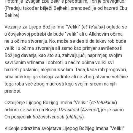
Potom je izvagan Ebu Bekr s preostalim, i on je prevagnuo.”
(Predaju također bilježi Bejheki, prenoseći je od hazreti Ebu
Bekire)
Vezanje za Lijepo Božije Ime “Veliki” (
et-Te‘alluk
) ogleda se
u čovjekovoj potrebi da bude “velik” ali u Allahovim očima,
ne u očima stvorenja. No, može se desiti da takav rob bude
velik i u očima stvorenja ali samo kao primjer savršenosti
Božijeg davanja, kao što su, zahvaljujući, naprimjer, svojim
savršenim vrlinama i dobroti, u našim očima veliki svi
hazreti poslanici, alejhimusselam. Tada, kada rob progovori,
srca onih koji ga slušaju zadrhte ali ne zbog stvarne veličine
toga roba već zbog mudrosti koju svojim srcem na njih
prenosi.
Ozbiljenje Lijepog Božijeg Imena “Veliki” (
et-Tehakkuk
)
odnosi se samo na Božiju
Uzvisitost
(
Azamet
), jer je samo
On posjednik
božanstvenosti
(
ulūhijja
).
Kićenje odrazima svojstava Lijepog Božijeg Imena “Veliki”