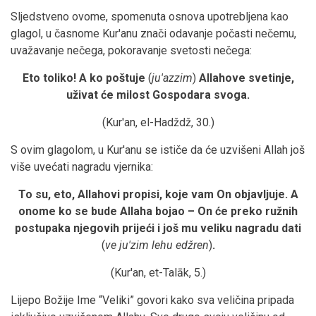
Sljedstveno ovome, spomenuta osnova upotrebljena kao
glagol, u časnome Kur'anu znači odavanje počasti nečemu,
uvažavanje nečega, pokoravanje svetosti nečega:
Eto toliko! A ko poštuje
(
ju'azzim
)
Allahove svetinje,
uživat će milost Gospodara svoga.
(Kur'an, el-Hadždž, 30.)
S ovim glagolom, u Kur'anu se ističe da će uzvišeni Allah još
više uvećati nagradu vjernika:
To su, eto, Allahovi propisi, koje vam On objavljuje. A
onome ko se bude Allaha bojao – On će preko ružnih
postupaka njegovih prijeći i još mu veliku nagradu dati
(
ve ju'zim lehu edžren
)
.
(Kur'an, et-Talāk, 5.)
Lijepo Božije Ime “Veliki” govori kako sva veličina pripada