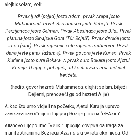
alejhisselam, veli:
Prvak ljudi
(
sejjid
)
jeste Adem. prvak Arapa jeste
Muhammed. Prvak Bizantinaca jeste Suhejb. Prvak
Perzijanaca jeste Selman. Prvak Abesinaca jeste Bilal. Prvak
planina jeste Sinajska Gora (Tūr Sejnā'). Prvak drveća jeste
lotos (sidr). Prvak mjeseci jeste mjesec muharrem. Prvak
dana jeste petak (džum'a). Prvak govora jeste Kur'an. Prvak
Kur'ana jeste sura Bekara. A prvak sure Bekara jeste Ajetul
Kursija. U njoj je pet riječi, od kojih svaka ima pedeset
berićeta.
(hadis, govor hazreti Muhammeda, alejhisselam, bilježi
Dejlemi, prenoseći ga od hazreti Alije)
A, kao što smo vidjeli na početku, Ajetul Kursija upravo
završava navođenjem Lijepog Božijeg Imena “el-Azim”.
Allahovo Lijepo Ime “Veliki” upućuje čovjeka da traga za
manifestiranjima Božijega
Azameta
u svijetu oko njega. Od