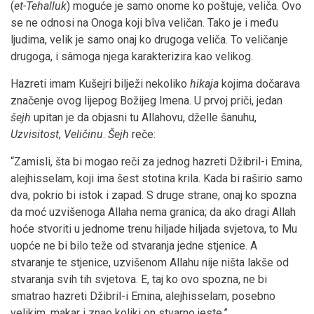
(
et-Tehalluk
) moguće je samo onome ko poštuje, veliča. Ovo
se ne odnosi na Onoga koji bîva veličan. Tako je i među
ljudima, velik je samo onaj ko drugoga veliča. To veličanje
drugoga, i sâmoga njega karakterizira kao velikog.
Hazreti imam Kušejri bilježi nekoliko
hikaja
kojima dočarava
značenje ovog lijepog Božijeg Imena. U prvoj priči, jedan
šejh
upitan je da objasni tu Allahovu, dželle šanuhu,
Uzvisitost
,
Veličinu
.
Šejh
reče:
“Zamisli, šta bi mogao reči za jednog hazreti Džibril-i Emina,
alejhisselam, koji ima šest stotina krila. Kada bi raširio samo
dva, pokrio bi istok i zapad. S druge strane, onaj ko spozna
da moć uzvišenoga Allaha nema granica; da ako dragi Allah
hoće stvoriti u jednome trenu hiljade hiljada svjetova, to Mu
uopće ne bi bilo teže od stvaranja jedne stjenice. A
stvaranje te stjenice, uzvišenom Allahu nije ništa lakše od
stvaranja svih tih svjetova. E, taj ko ovo spozna, ne bi
smatrao hazreti Džibril-i Emina, alejhisselam, posebno
velikim, makar i znao koliki on stvarno jeste.”