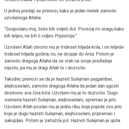
U jednoj predaji se prenosi, kako je jedan melek zamolio
uzvišenoga Allaha:
“Gospodaru moj, želio bih vidjeti
Arš
. Povećaj mi snagu kako
bih letjeo, ne bih li vidjeo
Prijestolje
.”
Uzvišeni Allah stvorio mu je trideset hiljada krila, i on letješe
trideset hiljada godina, no, ne dospje do
Arša
. Potom je
zamolio dragoga Allaha da se vrati na svoje pređašnje
mjesto, pa mu je dragi Allah to i dozvolio.
Također, prenosi se da je hazreti Sulejman-pejgamber,
alejhisselam, zamolio dragoga Allaha da jedan dan ugosti
doslovno sva živa bića. Uzvišeni mu je to dozvolio. Dugo
vremena hazreti Sulejman, alejhisselam, spremao je jelo.
Uzvišeni Allah poslao mu je jednu ribu, koja pojede svo jelo
koje je dugo hazreti Sulejman, alejhisselam, pripremao i
sakupljao. Potom je zatražila još. Hazreti Sulejman je upita: