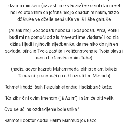
džāren min šerri (navesti ime vladara) ve šerril džinni vel
insi ve etbā'ihim en jefruta 'alejje ehadun minhum, 'azze
džāruKe ve dželle senā'uKe ve lā ilāhe gajruKe
(Allahu moj, Gospodaru nebesa i Gospodaru Arša, Veliki,
budi mi na pomoći od zla /navesti ime vladara/ i od zla
džina i ljudi i njihovih sljedbenika, da me niko do njih en
savlada, silna je Tvoja zaštita i veličanstvena je Tvoja slava i
nema božanstva osim Tebe)
(hadis, govor hazreti Muhammeda, eljhisselam, bilježi
Taberani, prenoseći ga od hazreti Ibn Mesuda)
Rahmetli hadži šejh Fejzulah efendija Hadžibajrić kaže:
“Ko zikir čini ovim Imenom ('jā Azim') i sâm će biti velik.
Ovo se uči na ozdravljenje bolesnika.”
Rahmetli doktor Abdul Halim Mahmud još kaže: