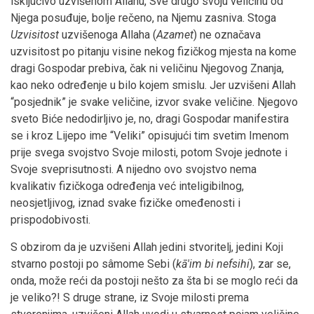
isključivo uzvišenom Allahu, Sve drugo svoju veličinu od
Njega posuđuje, bolje rečeno, na Njemu zasniva. Stoga
Uzvisitost
uzvišenoga Allaha (
Azamet
) ne označava
uzvisitost po pitanju visine nekog fizičkog mjesta na kome
dragi Gospodar prebiva, čak ni veličinu Njegovog Znanja,
kao neko određenje u bilo kojem smislu. Jer uzvišeni Allah
“posjednik” je svake veličine, izvor svake veličine. Njegovo
sveto Biće nedodirljivo je, no, dragi Gospodar manifestira
se i kroz Lijepo ime “Veliki” opisujući tim svetim Imenom
prije svega svojstvo Svoje milosti, potom Svoje jednote i
Svoje sveprisutnosti. A nijedno ovo svojstvo nema
kvalikativ fizičkoga određenja već inteligibilnog,
neosjetljivog, iznad svake fizičke omeđenosti i
prispodobivosti.
S obzirom da je uzvišeni Allah jedini stvoritelj, jedini Koji
stvarno postoji po sâmome Sebi (
kā'im bi nefsihi
), zar se,
onda, može reći da postoji nešto za šta bi se moglo reći da
je veliko?! S druge strane, iz Svoje milosti prema