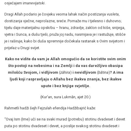
osjećajem i
manevijatski
.
Dragi Allah podario je čovjeku veoma lahak način postizanja
vusleta
,
dostizanja vječne, neprolazne, sreće. Pomaže mu i tjelesno i duhovno;
tijelu daje materijalnu opskrbu – hranu, zdravlje, zaklon od kiše, snijega,
vjetra i Sunca, a dušu tješi, pruža joj nadu, nasmijava je i rastužuje, stišće
je i raširuje, kako bi duša spremnije dočekala rastanak s Ovim svijetom i
prijelaz u Drugi svijet.
Kako ne vidite da vam je Allah omogućio da se koristite svim onim
što postoji na nebesima i na Zemlji i da vas darežljivo obasipa
milošću Svojom, i vidljivom
(
zāhira
)
i nevidljivom
(
bātina
)
? A ima
ljudi koji raspravljaju o Allahu bez ikakva znanja, bez ikakve
upute i bez knjige svjetilje.
(Kur'an, sura Lukmān, ajet 20.)
Rahmetli hadži šejh Fejzulah efendija Hadžibajrić kaže:
“Ovaj Ism (Ime) uči se na svaki murad (potrebu) stotinu dvadeset i devet
puta po stotinu dvadeset i devet, a poslije svakog stotinu dvadeset i