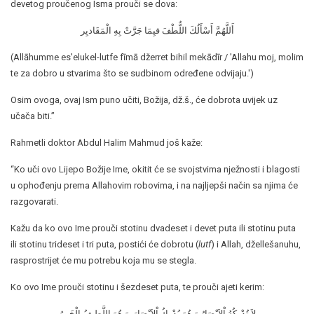
devetog proučenog Isma prouči se dova:
أَللَّهُمَّ أَسْأَلُكَ اللٌّطْفَ فيِمَا جَرََّتْ بِهِ الْمَقَاديِر
(Allāhumme es'elukel-lutfe fīmā džerret bihil mekādīr / 'Allahu moj, molim
te za dobro u stvarima što se sudbinom određene odvijaju.')
Osim ovoga, ovaj Ism puno učiti, Božija, dž.š., će dobrota uvijek uz
učača biti.”
Rahmetli doktor Abdul Halim Mahmud još kaže:
“Ko uči ovo Lijepo Božije Ime, okitit će se svojstvima nježnosti i blagosti
u ophođenju prema Allahovim robovima, i na najljepši način sa njima će
razgovarati.
Kažu da ko ovo Ime prouči stotinu dvadeset i devet puta ili stotinu puta
ili stotinu trideset i tri puta, postići će dobrotu (
lutf
) i Allah, džellešanuhu,
rasprostrijet će mu potrebu koja mu se stegla.
Ko ovo Ime prouči stotinu i šezdeset puta, te prouči ajeti kerim:
لاَ تُدْرِكُهُ اْلاَبْصَارُ وَ هُوَ يُدْرِكُ اْلاَبْصَارَ. وَ هُوَ اللَّطِيفُ الْخَبِيرُ