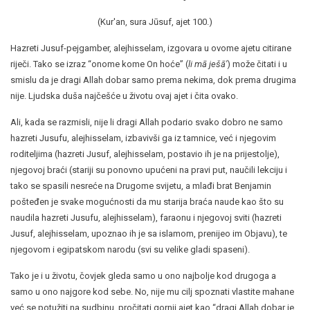
(Kur'an, sura Jūsuf, ajet 100.)
Hazreti Jusuf-pejgamber, alejhisselam, izgovara u ovome ajetu citirane
riječi. Tako se izraz “onome kome On hoće” (
li mā ješā'
) može čitati i u
smislu da je dragi Allah dobar samo prema nekima, dok prema drugima
nije. Ljudska duša najčešće u životu ovaj ajet i čita ovako.
Ali, kada se razmisli, nije li dragi Allah podario svako dobro ne samo
hazreti Jusufu, alejhisselam, izbavivši ga iz tamnice, već i njegovim
roditeljima (hazreti Jusuf, alejhisselam, postavio ih je na prijestolje),
njegovoj braći (stariji su ponovno upućeni na pravi put, naučili lekciju i
tako se spasili nesreće na Drugome svijetu, a mlađi brat Benjamin
pošteđen je svake mogućnosti da mu starija braća naude kao što su
naudila hazreti Jusufu, alejhisselam), faraonu i njegovoj sviti (hazreti
Jusuf, alejhisselam, upoznao ih je sa islamom, prenijeo im Objavu), te
njegovom i egipatskom narodu (svi su velike gladi spaseni).
Tako je i u životu, čovjek gleda samo u ono najbolje kod drugoga a
samo u ono najgore kod sebe. No, nije mu cilj spoznati vlastite mahane
već se potužiti na sudbinu, pročitati gornji ajet kao “dragi Allah dobar je