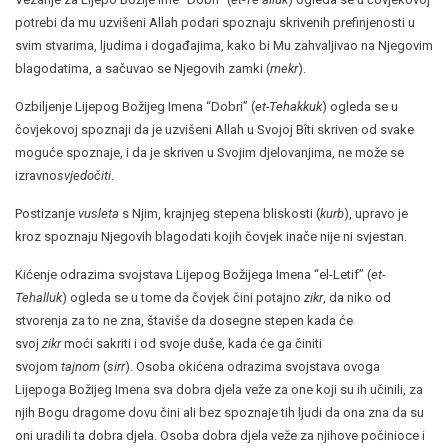
potrebi da mu uzvišeni Allah podari spoznaju skrivenih prefinjenosti u
svim stvarima, ljudima i događajima, kako bi Mu zahvaljivao na Njegovim
blagodatima, a sačuvao se Njegovih zamki (
mekr
).
Ozbiljenje Lijepog Božijeg Imena “Dobri” (
et-Tehakkuk
) ogleda se u
čovjekovoj spoznaji da je uzvišeni Allah u Svojoj Bîti skriven od svake
moguće spoznaje, i da je skriven u Svojim djelovanjima, ne može se
izravno
svjedočiti
.
Postizanje
vusleta
s Njim, krajnjeg stepena bliskosti (
kurb
), upravo je
kroz spoznaju Njegovih blagodati kojih čovjek inače nije ni svjestan.
Kićenje odrazima svojstava Lijepog Božijega Imena “el-Letif” (
et-
Tehalluk
) ogleda se u tome da čovjek čini potajno
zikr
, da niko od
stvorenja za to ne zna, štaviše da dosegne stepen kada će
svoj
zikr
moći sakriti i od svoje duše, kada će ga činiti
svojom
tajnom
(
sirr
). Osoba okićena odrazima svojstava ovoga
Lijepoga Božijeg Imena sva dobra djela veže za one koji su ih učinili, za
njih Bogu dragome dovu čini ali bez spoznaje tih ljudi da ona zna da su
oni uradili ta dobra djela. Osoba dobra djela veže za njihove počinioce i