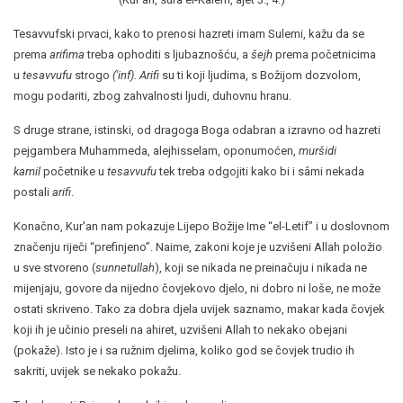
Tesavvufski prvaci, kako to prenosi hazreti imam Sulemi, kažu da se
prema
arifima
treba ophoditi s ljubaznošću, a
šejh
prema početnicima
u
tesavvufu
strogo
('inf).
Arifi
su ti koji ljudima, s Božijom dozvolom,
mogu podariti, zbog zahvalnosti ljudi, duhovnu hranu.
S druge strane, istinski, od dragoga Boga odabran a izravno od hazreti
pejgambera Muhammeda, alejhisselam, oponumoćen,
muršidi
kamil
početnike u
tesavvufu
tek treba odgojiti kako bi i sâmi nekada
postali
arifi
.
Konačno, Kur'an nam pokazuje Lijepo Božije Ime “el-Letif” i u doslovnom
značenju riječi “prefinjeno”. Naime, zakoni koje je uzvišeni Allah položio
u sve stvoreno (
sunnetullah
), koji se nikada ne preinačuju i nikada ne
mijenjaju, govore da nijedno čovjekovo djelo, ni dobro ni loše, ne može
ostati skriveno. Tako za dobra djela uvijek saznamo, makar kada čovjek
koji ih je učinio preseli na ahiret, uzvišeni Allah to nekako obejani
(pokaže). Isto je i sa ružnim djelima, koliko god se čovjek trudio ih
sakriti, uvijek se nekako pokažu.