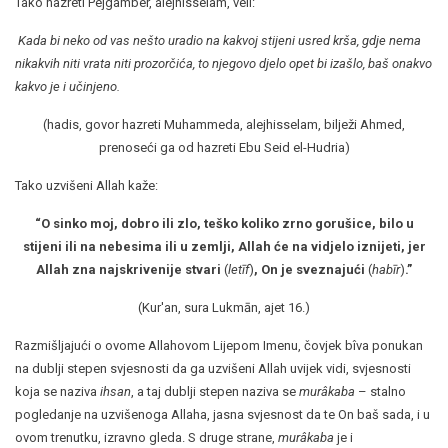
Tako hazreti Pejgamber, alejhisselam, veli:
Kada bi neko od vas nešto uradio na kakvoj stijeni usred krša, gdje nema
nikakvih niti vrata niti prozorčića, to njegovo djelo opet bi izašlo, baš onakvo
kakvo je i učinjeno.
(hadis, govor hazreti Muhammeda, alejhisselam, bilježi Ahmed,
prenoseći ga od hazreti Ebu Seid el-Hudria)
Tako uzvišeni Allah kaže:
“O sinko moj, dobro ili zlo, teško koliko zrno gorušice, bilo u
stijeni ili na nebesima ili u zemlji, Allah će na vidjelo iznijeti, jer
Allah zna najskrivenije stvari
(
letīf
)
, On je sveznajući
(
habīr
)
.
”
(Kur'an, sura Lukmān, ajet 16.)
Razmišljajući o ovome Allahovom Lijepom Imenu, čovjek bîva ponukan
na dublji stepen svjesnosti da ga uzvišeni Allah uvijek vidi, svjesnosti
koja se naziva
ihsan
, a taj dublji stepen naziva se
murâkaba
– stalno
pogledanje na uzvišenoga Allaha, jasna svjesnost da te On baš sada, i u
ovom trenutku, izravno gleda. S druge strane,
murâkaba
je i