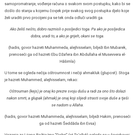
samopromatranje, vođenje računa o svakom svom postupku, kako bi se
došlo do stanja u kojemu čovjek prije svakog svog postupka djelo koje
želi uraditi prvo procijeni pa se tek onda odluči uraditi ga.
Ako želiš nešto, dobro razmisli o posljedici toga. Pa ako je posljedica
dobra, uradi to, a ako je grijeh, okani se toga.
(hadis, govor hazreti Muhammeda, alejhisselam, bilježi Ibn Mubarek,
prenoseći ga od hazreti Ebu Džafera ibn Abdullaha el Musevvera el-
Hāšimīa)
U tome se ogleda nečija oštroumnost i nečiji ahmakluk (glupost). Stoga
je hazreti Muhammed, alejhisselam, rekao:
Oštrouman (kejs) je onaj ko prezre svoju dušu a radi za ono što dolazi
nakon smrti, a glupak (ahmak) je onaj koji slijedi strasti svoje duše a tješi
se nadom u Allaha.
(hadis, govor hazreti Muhammeda, alejhisselam, bilježi Hakim, prenoseći
ga od hazreti Šeddāda ibn Evsa)
Vezanje za Lijepo Božije Ime “Dobri” (
et-Te‘alluk
) ogleda se u čovjekovoj