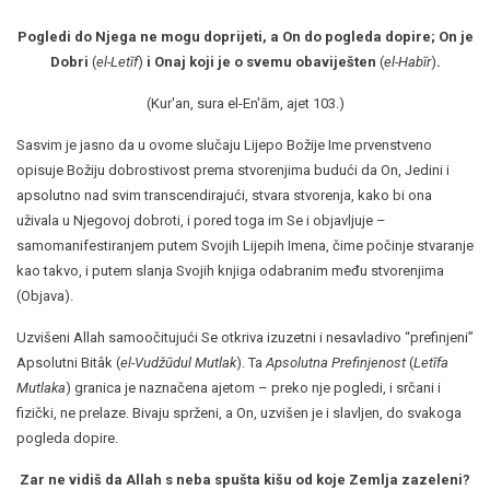
Pogledi do Njega ne mogu doprijeti, a On do pogleda dopire; On je
Dobri
(
el-Letīf
)
i Onaj koji je o svemu obaviješten
(
el-Habīr
)
.
(Kur'an, sura el-En'ām, ajet 103.)
Sasvim je jasno da u ovome slučaju Lijepo Božije Ime prvenstveno
opisuje Božiju dobrostivost prema stvorenjima budući da On, Jedini i
apsolutno nad svim transcendirajući, stvara stvorenja, kako bi ona
uživala u Njegovoj dobroti, i pored toga im Se i objavljuje –
samomanifestiranjem putem Svojih Lijepih Imena, čime počinje stvaranje
kao takvo, i putem slanja Svojih knjiga odabranim među stvorenjima
(Objava).
Uzvišeni Allah samoočitujući Se otkriva izuzetni i nesavladivo “prefinjeni”
Apsolutni Bitâk (
el-Vudžūdul Mutlak
). Ta
Apsolutna Prefinjenost
(
Letīfa
Mutlaka
) granica je naznačena ajetom – preko nje pogledi, i srčani i
fizički, ne prelaze. Bivaju sprženi, a On, uzvišen je i slavljen, do svakoga
pogleda dopire.
Zar ne vidiš da Allah s neba spušta kišu od koje Zemlja zazeleni?