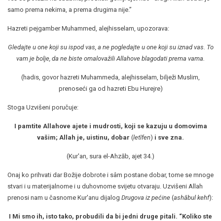
samo prema nekima, a prema drugima nije.”
Hazreti pejgamber Muhammed, alejhisselam, upozorava:
Gledajte u one koji su ispod vas, a ne pogledajte u one koji su iznad vas. To
vam je bolje, da ne biste omalovažili Allahove blagodati prema vama.
(hadis, govor hazreti Muhammeda, alejhisselam, bilježi Muslim,
prenoseći ga od hazreti Ebu Hurejre)
Stoga Uzvišeni poručuje:
I pamtite Allahove ajete i mudrosti, koji se kazuju u domovima
vašim; Allah je, uistinu, dobar
(
letīfen
)
i sve zna.
(Kur'an, sura el-Ahzāb, ajet 34.)
Onaj ko prihvati dar Božije dobrote i sâm postane dobar, tome se mnoge
stvari i u materijalnome i u duhovnome svijetu otvaraju. Uzvišeni Allah
prenosi nam u časnome Kur'anu dijalog
Drugova iz pećine
(
ashābul kehf
):
I Mi smo ih, isto tako, probudili da bi jedni druge pitali. “Koliko ste