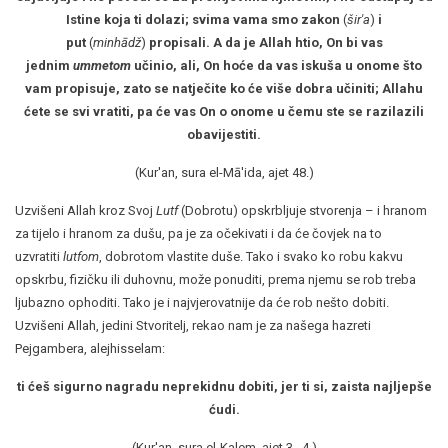
Istine koja ti dolazi; svima vama smo zakon
(
šir'a
)
i
put
(
minhādž
)
propisali. A da je Allah htio, On bi vas
jednim
ummetom
učinio, ali, On hoće da vas iskuša u onome što
vam propisuje, zato se natječite ko će više dobra učiniti; Allahu
ćete se svi vratiti, pa će vas On o onome u čemu ste se razilazili
obavijestiti.
(Kur'an, sura el-Mā'ida, ajet 48.)
Uzvišeni Allah kroz Svoj
Lutf
(Dobrotu) opskrbljuje stvorenja – i hranom
za tijelo i hranom za dušu, pa je za očekivati i da će čovjek na to
uzvratiti
lutfom
, dobrotom vlastite duše. Tako i svako ko robu kakvu
opskrbu, fizičku ili duhovnu, može ponuditi, prema njemu se rob treba
ljubazno ophoditi. Tako je i najvjerovatnije da će rob nešto dobiti.
Uzvišeni Allah, jedini Stvoritelj, rekao nam je za našega hazreti
Pejgambera, alejhisselam:
ti ćeš sigurno nagradu neprekidnu dobiti, jer ti si, zaista najljepše
ćudi.
(Kur'an, sura el-Kalem, ajet 3., 4.)