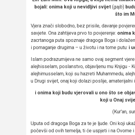
bojali: onima koji u nevidljivi svijet
(
gajb
)
budu 
što im M
Vjera znači slobodno, bez prisile, davanje povjer
savjete. Ona zahtijeva prvo to povjerenje:
onima ko
zacrtanoga puta spoznaje dragoga Boga i dolažen
i pomaganje drugima – u životu i na tome putu:
i 
Islam podrazumijeva ne samo ovaj segment vjere
alejhisselam, poslanstvo, objavljenu mu Knjigu - Ku
alejhimusselam, koji su hazreti Muhammedu, alejhis
u Drugi svijet, onaj koji dolazi poslije, amaterijalni 
i onima koji budu vjerovali u ono što se objav
koji u Onaj svij
(Kur'an, su
Uputa od dragoga Boga za te je ljude. Oni koji uk
počevši od ovih temelja, ti će uspjeti i na Ovome 