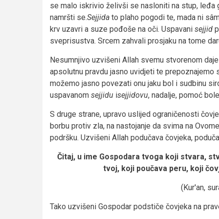
se malo iskrivio želivši se nasloniti na stup, leđa 
namršti se.
Sejjida
to plaho pogodi te, mada ni sâm 
krv uzavri a suze pođoše na oči. Uspavani
sejjid
p
sveprisustva. Srcem zahvali prosjaku na tome daru
Nesumnjivo uzvišeni Allah svemu stvorenom daj
apsolutnu pravdu jasno uvidjeti te prepoznajemo
možemo jasno povezati onu jaku bol i sudbinu s
uspavanom
sejjidu
i
sejjidovu
, nadalje, pomoć bol
S druge strane, upravo uslijed ograničenosti čovj
borbu protiv zla, na nastojanje da svima na Ovome 
podršku. Uzvišeni Allah podučava čovjeka, poduč
Čitaj, u ime Gospodara tvoga koji stvara, st
tvoj, koji poučava peru, koji č
(Kur'an, sura
Tako uzvišeni Gospodar podstiče čovjeka na prav