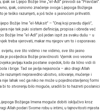
 ipak se Lijepo Božije Ime „“el-Adl” prevodi sa “Pravičan”.
tavno, ipak, osnovno značenje ovoga Lijepoga Božijega
 je teško razumjeti, a još teže s jasnoćom prihvatiti.
jepo Božije Ime “el-Muksit” – “Onaj koji pravdu dijeli”,
jera nije tek puki sistem definicija, propisa i obreda već
epo Božije Ime “el-Adl” još jedan ispit za svaku dušu – u
jek treba vjerovati, makar mu njegov um to i osporavao.
 svijetu, sve što vidimo i ne vidimo, sve što jasno
da je posljedica Božije pravičnosti. Vjernik ovo veoma
jeka javljaju kada postane svjedok, bilo da lično vidi ili
ola i brige. Tad se javlja nejasnoća – ako dragi Allah
že razumjeti nepravedno ubistvo, silovanje, mučenje i
nije lahak već ga niko ne može u pojednostavljenoj formi
da bi to stvorenju bilo moguće, uradili bi to hazreti poslanici
Lijepoga Božijega Imena moguće dobiti isključivo kroz
ragi Allah podari Svome robu u intimi, u tajnovitosti mjesta