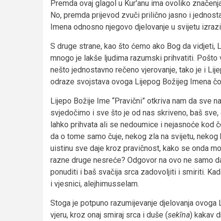
Premda ovaj glagol u Kur'anu ima ovoliko značenja,
No, premda prijevod zvuči prilično jasno i jednos
Imena odnosno njegovo djelovanje u svijetu izrazito
S druge strane, kao što ćemo ako Bog da vidjeti, Li
mnogo je lakše ljudima razumski prihvatiti. Pošto v
nešto jednostavno rečeno vjerovanje, tako je i Lij
odraze svojstava ovoga Lijepog Božijeg Imena čov
Lijepo Božije Ime “Pravični” otkriva nam da sve na
svjedočimo i sve što je od nas skriveno, baš sve, 
lahko prihvata ali se nedoumice i nejasnoće kod čov
da o tome samo čuje, nekog zla na svijetu, nekog b
uistinu sve daje kroz pravičnost, kako se onda mo
razne druge nesreće? Odgovor na ovo ne samo da 
ponuditi i baš svačija srca zadovoljiti i smiriti. Ka
i vjesnici, alejhimusselam.
Stoga je potpuno razumijevanje djelovanja ovoga 
vjeru, kroz onaj smiraj srca i duše (
sekīna
) kakav d