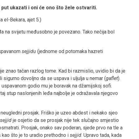
ut ukazati i oni će ono što žele ostvariti.
ra el-Bekara, ajet 5.)
đa na svijetu međusobno je povezano. Tako nečija bol
 uspavanom
sejjidu
(jednome od potomaka hazreti
e znao tačan razlog tome. Kad bi razmislio, uvidio bi da je
sigurno dovoljno da se uspava i uljulja u nemar (
gaflet
).
 uspavanom godio mu je boravak na džamijskoj sofi.
a taj stup naslonjenih leđa najbolje je odražavala njegovo
 neugledni prosjak. Friško je uzeo abdest i nekako sjeo
sejjid
je osjetio da se prosjak nije tek slučajno smjestio
posmatrati. Prosjak, onako sav poderan, sjede prvo na tle a
 kao što je to uradio prethodno i
sejjid
. Upravo tada, kada