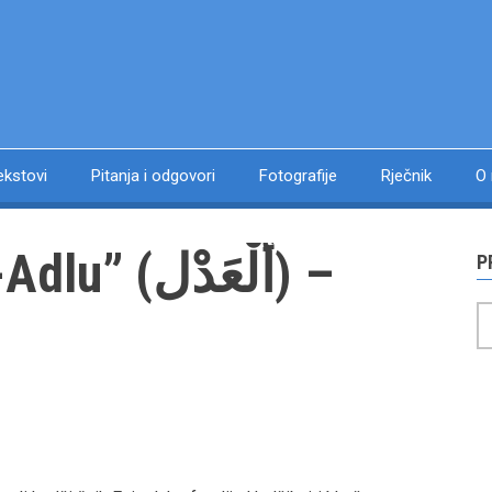
ekstovi
Pitanja i odgovori
Fotografije
Rječnik
O
أَلْعَدْ) –
P
P