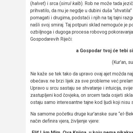
(
halvet
) i srca (
sirrul kalb
). Rob ne može tada jezičk
prihvatilo, da mu je negdje u dubini duša “shvatila”
pomagati i drugima, podstaći i njih na taj tajni r
našli svoj smiraj. Taj potpuni sklad nemoguće je po
ozbiljnoga i dugoga procesa robovog pokoravanj
Gospodarevih Riječi:
a Gospodar tvoj će tebi si
(Kur'an, su
Ne kaže se tek tako da upravo ovaj ajet možda naj
obećava: ne brzi lijek za sve probleme već prelama
Upravo u srcu sastaju se shvatanje i intuicija, svij
zastupljeni kod čovjeka, on srcem tada osjeti sklad
ostaju samo interesantne tajne kod ljudi koji nisu
Na samome početku druge kur'anske sure “el-Bekara”
način definira vjera, življenje vjere:
Elif Lām Mīm. Ova Knjiga, u koju nema nikakv