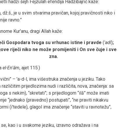
tli hadži šejh Fejzulah efendija Hadžibajrić kaže:
h, dž.š., je u svim stvarima pravičan, kojoj pravičnosti niko i
 nije ravno.”
nome Kur'anu, dragi Allah kaže:
eči Gospodara tvoga su vrhunac istine i pravde
(
'adl
)
;
ove riječi niko ne može promijeniti i On sve čuje i sve
zna.
ra
el-En'ām
, ajet 115.)
ični” – 'a-d-l, ima višestruka značenja u jeziku. Tako
 različitim prijedlozima nudi i različita, nova, značenja: sa
oga s nekim), “skretati”; s prijedlogom “ilā” može imati
nje “jednako (pravedno) postupati”, “ne praviti nikakvu
rmi (i'tedele), glagol ima značenje “staviti u ravnotežu”,
 se, kao i u svakome jeziku, izravno odražava i na