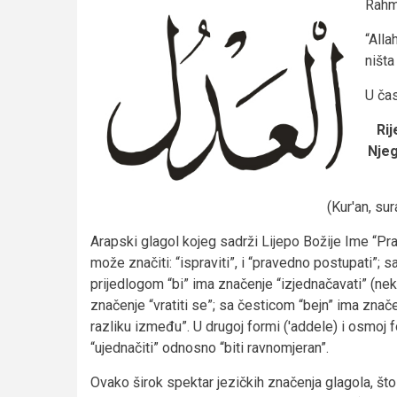
Rahme
“Alla
ništa
U čas
Rij
Njeg
(Kur'an, su
Arapski glagol kojeg sadrži Lijepo Božije Ime “Prav
može značiti: “ispraviti”, i “pravedno postupati”; sa
prijedlogom “bi” ima značenje “izjednačavati” (nek
značenje “vratiti se”; sa česticom “bejn” ima znače
razliku između”. U drugoj formi ('addele) i osmoj fo
“ujednačiti” odnosno “biti ravnomjeran”.
Ovako širok spektar jezičkih značenja glagola, što