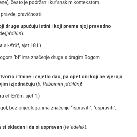
ene), često je podržan i kur'anskim kontekstom.
 pravde, pravičnosti:
i druge upućuju istini i koji prema njoj pravedno
de
(
ja'dilūn
)
.
a el-A'rāf, ajet 181.)
edlogom “bi” ima značenje druge s dragim Bogom
tvorio i tmine i svjetlo dao, pa opet oni koji ne vjeruju
jim izjednačuju
(
bi Rabbihim ja'dilūn
)
!
ra el-En'ām, ajet 1.)
gol, bez prijedloga, ima značenje “ispraviti”, “uspraviti”,
a si skladan i da si uspravan
(
fe 'adelek
)
.