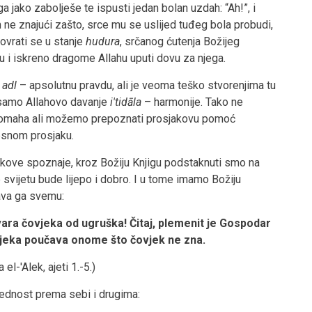
ga jako zabolješe te ispusti jedan bolan uzdah: “Ah!”, i
ne znajući zašto, srce mu se uslijed tuđeg bola probudi,
ovrati se u stanje
hudura
, srčanog ćutenja Božijeg
 i iskreno dragome Allahu uputi dovu za njega.
e
adl
– apsolutnu pravdu, ali je veoma teško stvorenjima tu
 samo Allahovo davanje
i'tidāla
– harmonije. Tako ne
iromaha ali možemo prepoznati prosjakovu pomoć
esnom prosjaku.
ekove spoznaje, kroz Božiju Knjigu podstaknuti smo na
svijetu bude lijepo i dobro. I u tome imamo Božiju
ava ga svemu:
vara čovjeka od ugruška! Čitaj, plemenit je Gospodar
ovjeka poučava onome što čovjek ne zna.
 el-'Alek, ajeti 1.-5.)
ednost prema sebi i drugima: