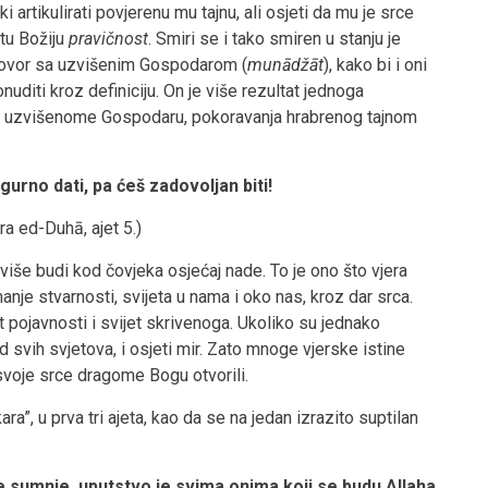
i artikulirati povjerenu mu tajnu, ali osjeti da mu je srce
 tu Božiju
pravičnost
. Smiri se i tako smiren u stanju je
azgovor sa uzvišenim Gospodarom (
munādžāt
), kako bi i oni
nuditi kroz definiciju. On je više rezultat jednoga
a uzvišenome Gospodaru, pokoravanja hrabrenog tajnom
gurno dati, pa ćeš zadovoljan biti!
ra ed-Duhā, ajet 5.)
više budi kod čovjeka osjećaj nade. To je ono što vjera
nje stvarnosti, svijeta u nama i oko nas, kroz dar srca.
et pojavnosti i svijet skrivenoga. Ukoliko su jednako
 svih svjetova, i osjeti mir. Zato mnoge vjerske istine
 svoje srce dragome Bogu otvorili.
, u prva tri ajeta, kao da se na jedan izrazito suptilan
e sumnje, uputstvo je svima onima koji se budu Allaha