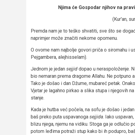
Njima će Gospodar njihov na pravi p
(Kur'an, su
Premda nam je to teško shvatiti, sve što se doga
naprimjer može značiti nekome opomenu.
O ovome nam najbolje govori priča o siromahu i
Pejgambera, alejhisselam).
Jednom je jedan
sejjid
dopao u neraspoloženje. Nij
bio nemaran prema dragome Allahu. Ne potpuno ali 
Tako je došao i dan Džume, mubareć petak. Onako
Vjetar je lagahno pirkao a slika stupa i njegovih n
stanje.
Kada je hutba već počela, na sofu je došao i jedan
baš preko puta uspavanoga
sejjida
. Iako uspavan,
blizu njega, njemu na vidiku. Stoga ga je odlučio 
potom leđima potraži stup kako bi ih podupro, baš