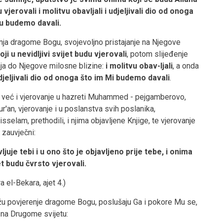
vjerovali i molitvu obavljali i udjeljivali dio od onoga
u budemo davali.
enja dragome Bogu, svojevoljno pristajanje na Njegove
ji u nevidljivi svijet budu vjerovali
, potom slijeđenje
ja do Njegove milosne blizine:
i molitvu obav-ljali
, a onda
udjeljivali dio od onoga što im Mi budemo davali
.
 već i vjerovanje u hazreti Muhammed - pejgamberovo,
r'an, vjerovanje i u poslanstva svih poslanika,
selam, prethodili, i njima objavljene Knjige, te vjerovanje
i zauvječni:
ljuje tebi i u ono što je objavljeno prije tebe, i onima
et budu čvrsto vjerovali.
ra el-Bekara, ajet 4.)
ažu povjerenje dragome Bogu, poslušaju Ga i pokore Mu se,
i na Drugome svijetu: