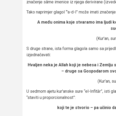
značenje sâme imenice iz njega derivirane (izved
Tako naprimjer glagol “'a-d-l” može imati značenje
A među onima koje stvaramo ima ljudi koj
su
(Kur'an, sur
S druge strane, ista forma glagola samo sa prij
izjednačavati:
Hvaljen neka je Allah koji je nebesa i Zemlju s
– druge sa Gospodarom svo
(Kur'an, su
U sedmom ajetu kur'anske sure “el-Infitār”, isti gla
“staviti u proporcionalnost”:
koji te je stvorio – pa učinio d