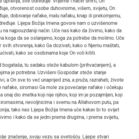
 upravlja, sve određuje. Vrijeme i način smrti, On
đuje, otvorenost osobe duhovnome, višem, svijetu, On
uje, dobivanje nafake, malu nafaku, knap ili prekomjernu,
dređuje. Lijepa Božija Imena govore nam o uzvišenome
u na najpouzdaniji način. Uče nas kako da živimo, kako da
 na koga da se oslanjamo, koga za potrebe da molimo. Uče
 svih stvorenja, kako Ga dozivati, kako o Njemu maštati,
ćivati, kako se osobinama koje On voli kititi.
d bogataša, tu sadaku steže kabulom (prihvaćanjem), a
ojima je potrebna. Uzvišeni Gospodar steže stanje
ivi, a On sve to već unaprijed zna, a pruža, razrahati, živote
ute nafake, siromasi Ga mole za povećanje nafake i očekuju
onaj dio imetka koji nije njihov, koji im je pozajmljen, koji
iromasima, nevoljnicima i svemu na Allahovom putu, pa
nija, tako nas Lijepa Božija Imena uče kakav bi to svijet
živimo i kako da se jedni prema drugima, i prema svijetu,
lje značenje, svoju vezu sa svetošću. Lijepe stvari