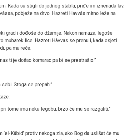
. Kada su stigli do jednog stabla, priđe im iznenada lav.
avâssa, pobježe na drvo. Hazreti Havvâs mirno leže na
neki grad i dođoše do džamije. Nakon namaza, legoše
o mubarek lice. Hazreti Hâvvas se prenu i, kada osjeti
di, pa mu reče:
danas ti je došao komarac pa bi se prestrašio.”
 sebi. Stoga se prepah.”
kaže:
 pri tome ima neku tegobu, brzo će mu se razgaliti.”
‘el-Kâbid’ protiv nekoga zla, ako Bog da uslišat će mu