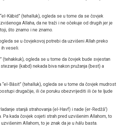
el-Kâbid” (tehalluk), ogleda se u tome da se čovjek
višenoga Allaha, da ne traži i ne očekuje od drugih jer je
stoji, što znamo i ne znamo.
, ogleda se u čovjekovoj potrebi da uzvišeni Allah preko
 ih veseli.
t” (tehakkuk), ogleda se u tome da čovjek bude svjestan
 stezanje (kabd) nekada biva nakon pružanja (best) a
 “el-Bâsit” (tehalluk), ogleda se u tome da čovjek mudrost
 postupi drugačije, ili će poruku obezvrijediti ili će te ljude
ladanje stanjâ strahovanja (el-Havf) i nade (er-Redžā’)
a. Pa kada čovjek osjeti strah pred uzvišenim Allahom, to
 uzvišenim Allahom, to je znak da je u
h
â
lu
basta.