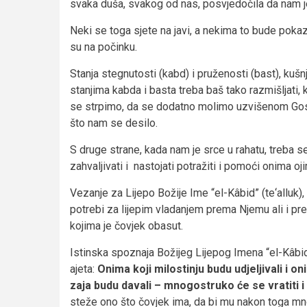
svaka duša, svakog od nas, posvjedočila da nam j
Neki se toga sjete na javi, a nekima to bude pokaza
su na počinku.
Stanja stegnutosti (kabd) i pruženosti (bast), kuš
stanjima kabda i basta treba baš tako razmišljati, 
se strpimo, da se dodatno molimo uzvišenom Go
što nam se desilo.
S druge strane, kada nam je srce u rahatu, treba 
zahvaljivati i nastojati potražiti i pomoći onima o
Vezanje za Lijepo Božije Ime “el-Kâbid” (te‘alluk)
potrebi za lijepim vladanjem prema Njemu ali i pr
kojima je čovjek obasut.
Istinska spoznaja Božijeg Lijepog Imena “el-Kâbi
ajeta:
Onima koji milostinju budu udjeljivali i on
zaja budu davali – mnogostruko će se vratiti i
steže ono što čovjek ima, da bi mu nakon toga mn