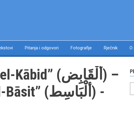
ekstovi
Pitanja i odgovori
Fotografije
Rječnik
O
d” (ألْقَابِض) –
P
P
 (ألْبَاسِط) -