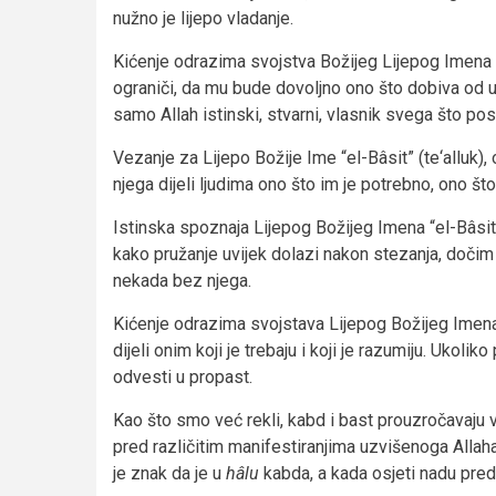
nužno je lijepo vladanje.
Kićenje odrazima svojstva Božijeg Lijepog Imena “
ograniči, da mu bude dovoljno ono što dobiva od uz
samo Allah istinski, stvarni, vlasnik svega što po
Vezanje za Lijepo Božije Ime “el-Bâsit” (te‘alluk)
njega dijeli ljudima ono što im je potrebno, ono što
Istinska spoznaja Lijepog Božijeg Imena “el-Bâsi
kako pružanje uvijek dolazi nakon stezanja, dočim
nekada bez njega.
Kićenje odrazima svojstava Lijepog Božijeg Imena
dijeli onim koji je trebaju i koji je razumiju. Ukoliko
odvesti u propast.
Kao što smo već rekli, kabd i bast prouzročavaju v
pred različitim manifestiranjima uzvišenoga Allah
je znak da je u
h
â
lu
kabda, a kada osjeti nadu pred