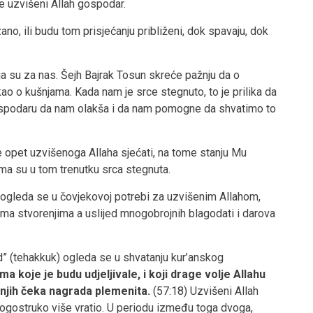
e uzvišeni Allah gospodar.
no, ili budu tom prisjećanju približeni, dok spavaju, dok
nja su za nas. Šejh Bajrak Tosun skreće pažnju da o
kao o kušnjama. Kada nam je srce stegnuto, to je prilika da
spodaru da nam olakša i da nam pomogne da shvatimo to
se opet uzvišenoga Allaha sjećati, na tome stanju Mu
jima su u tom trenutku srca stegnuta.
, ogleda se u čovjekovoj potrebi za uzvišenim Allahom,
ema stvorenjima a uslijed mnogobrojnih blagodati i darova
d” (tehakkuk) ogleda se u shvatanju kur’anskog
ima koje je budu udjeljivale, i koji drage volje Allahu
 njih čeka nagrada plemenita.
(57:18) Uzvišeni Allah
ogostruko više vratio. U periodu između toga dvoga,