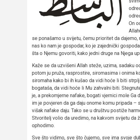
svime
odre
određ
On o
Allah
se ponašamo u svijetu, čemu prioritet da dajemo,
nas ko nam je gospodar, ko je zajednički gospodar
šta o Njemu govoriti, kako jedni druge na Njega upu
Kaže se da uzvišeni Allah steže, uzima, sadaku o
potom ju pruža, rasprostire, siromasima i onima k
siromaha kako bi ih kušao da vidi hoće li biti strplj
bogataša, da vidi hoće li Mu zahvalni biti. Stegn
je, a prekomjerne nafake, bogati vjernici mole Ga da 
im je povjeren da ga daju onome komu pripada – s
višak nafake daju. Tako se u društvu postiže harmo
Stvoritelj volio da uredimo, na kakvom svijetu da 
ophodimo.
Sve što vidimo, sve što čujemo, sve ima svoje dub