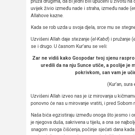
pruža drugima, da bi jedni bili upućeni u životu n
uvijek živio između nade i straha, između nade (
e
Allahove kazne.
Kada se rob uzda u svoja djela, srce mu se stegne
Uzvišeni Allah daje stezanje (
el-Kabd
) i pružanje (
se i drugo. U časnom Kur’anu se veli:
Zar ne vidiš kako Gospodar tvoj sjenu rasprost
uredili da na nju Sunce utiče, a poslije je
pokrivkom, san vam je uči
(Kur’an, sura 
Uzvišeni Allah izveo nas je iz mirovanja u kičmam
ponovno će nas u mirovanje vratiti, i pred Sobom n
Naša bića egzistiraju između onoga što jesmo i ono
je njegova duša, sakrivena u tijelu, a ona se najbo
snagom svoga čišćenja, počinje sjećati dana kada 