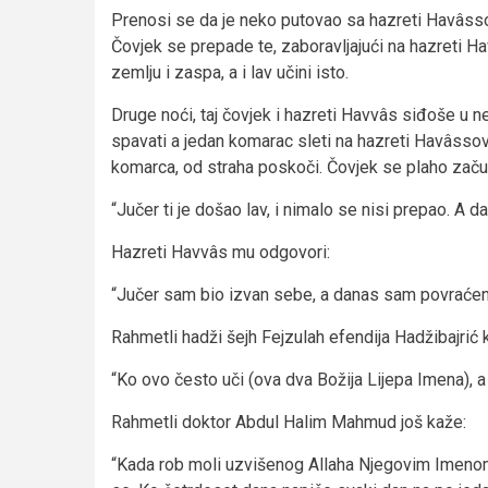
Prenosi se da je neko putovao sa hazreti Havâssom
Čovjek se prepade te, zaboravljajući na hazreti H
zemlju i zaspa, a i lav učini isto.
Druge noći, taj čovjek i hazreti Havvâs siđoše u 
spavati a jedan komarac sleti na hazreti Havâssov
komarca, od straha poskoči. Čovjek se plaho začu
“Jučer ti je došao lav, i nimalo se nisi prepao. A 
Hazreti Havvâs mu odgovori:
“Jučer sam bio izvan sebe, a danas sam povraćen
Rahmetli hadži šejh Fejzulah efendija Hadžibajrić 
“Ko ovo često uči (ova dva Božija Lijepa Imena), a
Rahmetli doktor Abdul Halim Mahmud još kaže:
“Kada rob moli uzvišenog Allaha Njegovim Imenom 