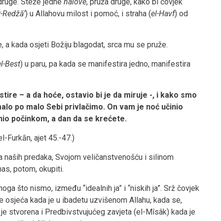
a druge. Steže jedne
h
â
love
, pruža druge, kako bi čovjek
r-Redž
ā
’
) u Allahovu milost i pomoć, i straha (
el-Havf
) od
, a kada osjeti Božiju blagodat, srca mu se pruže.
el-Best
) u paru, pa kada se manifestira jedno, manifestira
ire – a da hoće, ostavio bi je da miruje -, i kako smo
 malo po malo Sebi privlačimo. On vam je noć učinio
nio počinkom, a dan da se krećete.
el-Furkān, ajet 45.-47.)
a naših predaka, Svojom veličanstvenošću i silinom
as, potom, okupiti.
ga što nismo, između “idealnih ja” i “niskih ja”. Srž čovjek
lje osjeća kada je u ibadetu uzvišenom Allahu, kada se,
je stvorena i Predbivstvujućeg zavjeta (el-Mîsâk) kada je