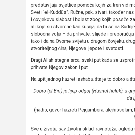
predstavljaju svjetlice pomoću kojih za tren vidim
Sveti “el-Kuddūs”. Ružne, pak, stvari, također na
i čovjekovu slabost i bolest zbog kojih poseže za ru
ali koje su stvorene kao kušnja, da bi se na Sudn
slobodna volja – da prihvate, slijede i preporučuju
tako i da na Ovome svijetu u drugom čovjeku, drugo
stvoriteljnog čina, Njegove ljepote i svetosti.
Dragi Allah stegne srca, svaki put kada se usprotiv
prihvate Njegov zakon i put.
Na upit jednog hazreti ashaba, šta je to dobro a št
Dobro (el-Birr) je lijep odgoj (Husnul huluk), a gri
da l
(hadis, govor hazreti Pejgambera, alejhisselam,
Sve u životu, sav životni sklad, ravnoteža, ogleda