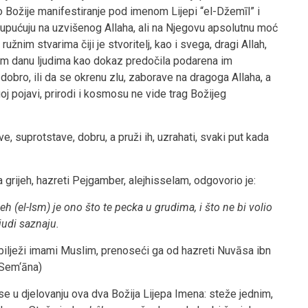
o Božije manifestiranje pod imenom Lijepi “el-Džemīl” i
s upućuju na uzvišenog Allaha, ali na Njegovu apsolutnu moć
žnim stvarima čiji je stvoritelj, kao i svega, dragi Allah,
jem danu ljudima kao dokaz predočila podarena im
 dobro, ili da se okrenu zlu, zaborave na dragoga Allaha, a
j pojavi, prirodi i kosmosu ne vide trag Božijeg
e, suprotstave, dobru, a pruži ih, uzrahati, svaki put kada
a grijeh, hazreti Pejgamber, alejhisselam, odgovorio je:
jeh (el-Ism) je ono što te pecka u grudima, i što ne bi volio
judi saznaju.
 bilježi imami Muslim, prenoseći ga od hazreti Nuvāsa ibn
Sem‘āna)
 se u djelovanju ova dva Božija Lijepa Imena: steže jednim,