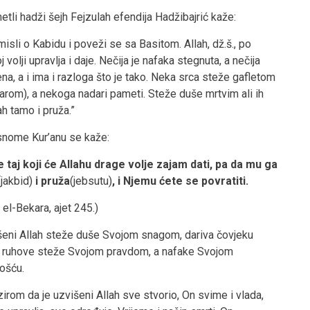
tli hadži šejh Fejzulah efendija Hadžibajrić kaže:
isli o Kabidu i poveži se sa Basitom. Allah, dž.š., po
j volji upravlja i daje. Nečija je nafaka stegnuta, a nečija
na, a i ima i razloga što je tako. Neka srca steže gafletom
rom), a nekoga nadari pameti. Steže duše mrtvim ali ih
 tamo i pruža.”
snome Kur’anu se kaže:
e taj koji će Allahu drage volje zajam dati, pa da mu ga
jakbid)
i pruža
(jebsutu)
, i Njemu ćete se povratiti.
 el-Bekara, ajet 245.)
šeni Allah steže duše Svojom snagom, dariva čovjeku
, ruhove steže Svojom pravdom, a nafake Svojom
ošću.
irom da je uzvišeni Allah sve stvorio, On svime i vlada,