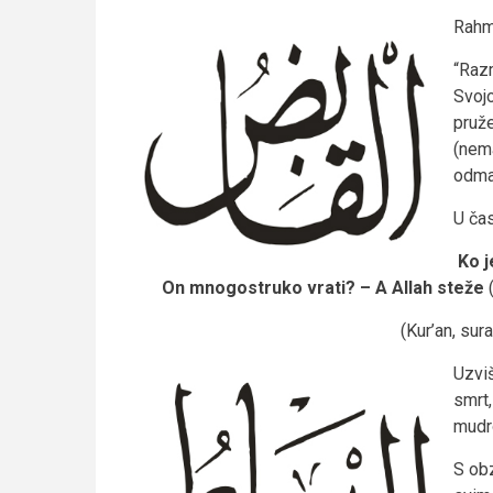
Rahme
“Razm
Svojo
pruže
(nema
odmah
U ča
Ko j
On mnogostruko vrati? – A Allah steže
(
(Kur’an, sura
Uzvi
smrt
mudr
S obz