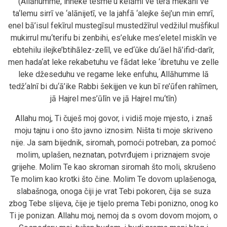
(Allāhumme, inneke tesme‘u kelāmī ve terā mekānī ve
ta‘lemu sirrī ve ‘alānijetī, ve la jahfā ‘alejke šej’un min emrī,
enel bā’isul fekīrul mustegīsul mustedžīrul vedžilul mušfikul
mukirrul mu‘terifu bi zenbihi, es’eluke mes’eletel miskīn ve
ebtehilu ilejke’btihālez-zelīl, ve ed‘ūke du‘āel hā’ifid-darīr,
men hada‘at leke rekabetuhu ve fādat leke ‘ibretuhu ve zelle
leke džeseduhu ve regame leke enfuhu, Allāhumme lā
tedž‘alnī bi du‘ā’ike Rabbi šekijjen ve kun bī re’ūfen rahīmen,
jā Hajrel mes’ūlīn ve jā Hajrel mu‘tīn)
Allahu moj, Ti čuješ moj govor, i vidiš moje mjesto, i znaš
moju tajnu i ono što javno iznosim. Ništa ti moje skriveno
nije. Ja sam bijednik, siromah, pomoći potreban, za pomoć
molim, uplašen, neznatan, potvrđujem i priznajem svoje
grijehe. Molim Te kao skroman siromah što moli, skrušeno
Te molim kao krotki što čine. Molim Te dovom uplašenoga,
slabašnoga, onoga čiji je vrat Tebi pokoren, čija se suza
zbog Tebe slijeva, čije je tijelo prema Tebi ponizno, onog ko
Ti je ponizan. Allahu moj, nemoj da s ovom dovom mojom, o