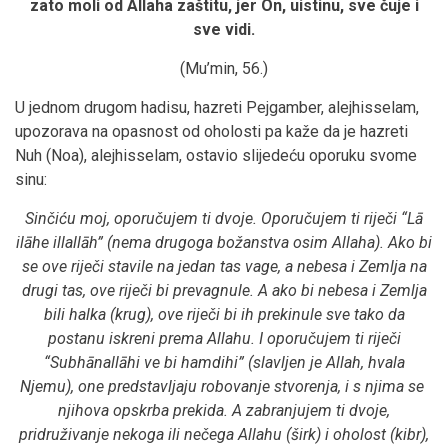
zato moli od Allaha zaštitu, jer On, uistinu, sve čuje i
sve vidi.
(Mu’min, 56.)
U jednom drugom hadisu, hazreti Pejgamber, alejhisselam,
upozorava na opasnost od oholosti pa kaže da je hazreti
Nuh (Noa), alejhisselam, ostavio slijedeću oporuku svome
sinu:
Sinčiću moj, oporučujem ti dvoje. Oporučujem ti riječi “Lā
ilāhe illallāh” (nema drugoga božanstva osim Allaha). Ako bi
se ove riječi stavile na jedan tas vage, a nebesa i Zemlja na
drugi tas, ove riječi bi prevagnule. A ako bi nebesa i Zemlja
bili halka (krug), ove riječi bi ih prekinule sve tako da
postanu iskreni prema Allahu. I oporučujem ti riječi
“Subhānallāhi ve bi hamdihi” (slavljen je Allah, hvala
Njemu), one predstavljaju robovanje stvorenja, i s njima se
njihova opskrba prekida. A zabranjujem ti dvoje,
pridruživanje nekoga ili nečega Allahu (širk) i oholost (kibr),