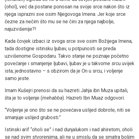
(ohol), već da postane ponosan na svoje srce nakon što iz
njega isprazni sve osim Njegovoga Imena. Jer koje srce
čezne za nečim što mu se ne čini za njega najbolje,
najuzvišenije?!
Kada čovjek izbaci iz svoga srce sve osim Božijega Imena,
tada dostigne istinsku ljubav, u potpunosti se preda
uzvišenome Gospodaru. Takvo stanje ne poznaje početno
povećanje i smanjenje ljubavi, ljubav je u takvome srcu uvijek
ista; jednostavno – s obzirom da je On u srcu, i voljenje
samo jeste.
Imam Kušejri prenosi da su hazreti Jahja ibn Muza upitali,
šta je to voljenje (
mehabba
). Hazreti Ibn Muaz odgovori:
“Voljenje je ono što se ne povećava uslijed dobrote, niti se
smanjuje uslijed grubosti.”
Istinski arif “oholi se” i nad dunjalukom i nad ahiretom, oholi
se nad svim stvorenjima, ali ne u smislu da se smatra boljim