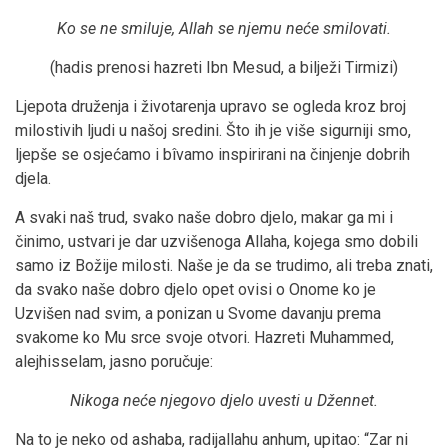
Ko se ne smiluje, Allah se njemu neće smilovati.
(hadis prenosi hazreti Ibn Mesud, a bilježi Tirmizi)
Ljepota druženja i životarenja upravo se ogleda kroz broj
milostivih ljudi u našoj sredini. Što ih je više sigurniji smo,
ljepše se osjećamo i bîvamo inspirirani na činjenje dobrih
djela.
A svaki naš trud, svako naše dobro djelo, makar ga mi i
činimo, ustvari je dar uzvišenoga Allaha, kojega smo dobili
samo iz Božije milosti. Naše je da se trudimo, ali treba znati,
da svako naše dobro djelo opet ovisi o Onome ko je
Uzvišen nad svim, a ponizan u Svome davanju prema
svakome ko Mu srce svoje otvori. Hazreti Muhammed,
alejhisselam, jasno poručuje:
Nikoga neće njegovo djelo uvesti u Džennet.
Na to je neko od ashaba, radijallahu anhum, upitao: “Zar ni