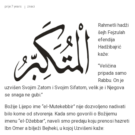
prije 7 years
znaci
Rahmetli hadži
šejh Fejzulah
efendija
Hadžibajrić
kaže:
“Veličina
pripada samo
Rabbu. On je
uzvišen Svojim Zatom i Svojim Sifatom, velik je i Njegova
se snaga ne gubi.”
Božije Lijepo ime “el-Mutekebbir” nije dozvoljeno nadivati
bilo kome od stvorenja. Kada smo govorili o Božijemu
imenu “el-Džebbar”, naveli smo predaju koju prenosi hazreti
Ibn Omer a bilježi Bejheki, u kojoj Uzvišeni kaže: