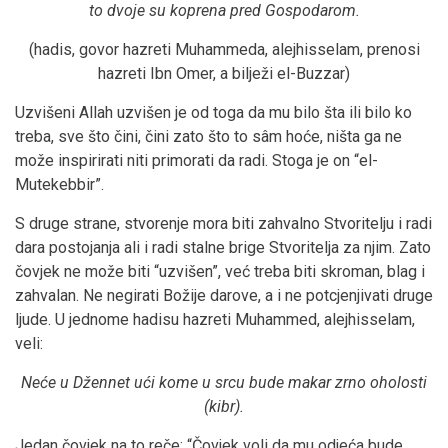
to dvoje su koprena pred Gospodarom.
(hadis, govor hazreti Muhammeda, alejhisselam, prenosi
hazreti Ibn Omer, a bilježi el-Buzzar)
Uzvišeni Allah uzvišen je od toga da mu bilo šta ili bilo ko
treba, sve što čini, čini zato što to sâm hoće, ništa ga ne
može inspirirati niti primorati da radi. Stoga je on “el-
Mutekebbir”.
S druge strane, stvorenje mora biti zahvalno Stvoritelju i radi
dara postojanja ali i radi stalne brige Stvoritelja za njim. Zato
čovjek ne može biti “uzvišen”, već treba biti skroman, blag i
zahvalan. Ne negirati Božije darove, a i ne potcjenjivati druge
ljude. U jednome hadisu hazreti Muhammed, alejhisselam,
veli:
Neće u Džennet ući kome u srcu bude makar zrno oholosti
(kibr).
Jedan čovjek na to reče: “Čovjek voli da mu odjeća bude