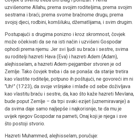
uzvišenome Allahu, prema svojim roditeljima, prema svojim
sestrama i braći, prema svome bračnome drugu, prema
svojoj djeci, rodbini, komšiluku, džematlijama, i svim drugim.
Postupajući s drugima ponizno i kroz skromnost, čovjek
može očekivati da se na isti način i uzvišeni Gospodar
ophodi prema njemu. Jer svi ljudi su braća i sestre, svima
su roditelji hazreti Hava (Eva) i hazreti Adem (Adam),
alejhisselam, a hazreti Adem-pejgamber stvoren je od
Zemlje. Tako čovjek treba i da se ponaša: da starije tretira
kao vlastite roditelje, potpuno ih poštujući, ne govoreći im ni
“Uh!” (17:23), da svoje vršnjake i mlađe od sebe doživljava
kao vlastitu braću i sestre, da, kao što kaže hazreti Mevlana,
bude poput Zemlje – da trpi svaki ezijet (uznemiravanje) a
da svima daje samo najljepše i najkorisnije, te da mu je
uvijek njegov Gospodar na pameti, Onaj koji je njega i sve
što postoji stvorio.
Hazreti Muhammed, alejhisselam, poručuje: