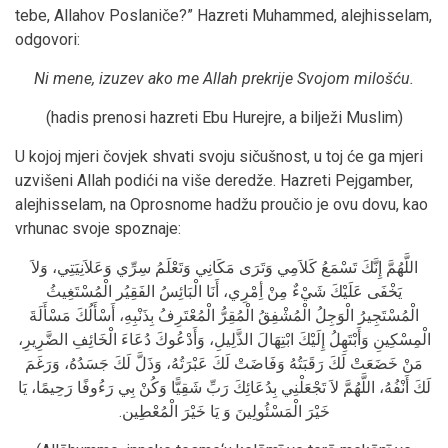
tebe, Allahov Poslaniče?” Hazreti Muhammed, alejhisselam,
odgovori:
Ni mene, izuzev ako me Allah prekrije Svojom milošću.
(hadis prenosi hazreti Ebu Hurejre, a bilježi Muslim)
U kojoj mjeri čovjek shvati svoju sičušnost, u toj će ga mjeri
uzvišeni Allah podići na više deredže. Hazreti Pejgamber,
alejhisselam, na Oprosnome hadžu proučio je ovu dovu, kao
vrhunac svoje spoznaje:
اللَّهُمَّ إِنَّكَ تَسْمَعُ كَلاَمِي وَتَرَى مَكَانِي وَتَعْلَمُ سِرِّي وَعَلاَنِيَتِي، وَلاَ
يَخْفَى عَلَيْكَ شَيْءٌ مِنْ أِمْرِي، أَنَا الْبَائِسُ الفَقِيُر الْمُسْتَغِيثُ
الْمُسْتَجِيرُ الْوَجِلُ الْمُشْفِقُ الْمُقِرُّ الْمُعْتَرِفُ بِذَنْبِهِ، أَسْأَلُكَ مَسْأَلَةَ
الْمِسْكِينِ وَأَبْتَهِلُ إِلَيْكَ ابْتِهَالَ الذَّلِيلِ، وَأَدْعُوكَ دُعَاءَ الْخَائِفِ الضَّرِيرِ،
مَنْ خَضَعَتْ لَكَ رَقَبَتُهُ وَفَاضَتْ لَكَ عَبْرَتُهُ، وَذَلَّ لَكَ جَسَدُهُ، وَرَغَمَ
لَكَ أَنْفُهُ، اللَّهُمَّ لاَ تَجْعَلْنِي بِدُعَائِكَ رَبِّ شَقِيًّا وَكُنْ بِي رَءُوفًا رَحِيمًا، يَا
خَيْرَ الْمَسْئُولِينَ وَ يَا خَيْرَ الْمُعْطِين.