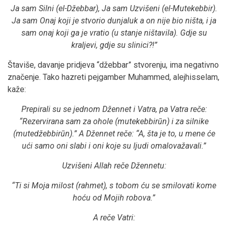
Ja sam Silni (el-Džebbar), Ja sam Uzvišeni (el-Mutekebbir).
Ja sam Onaj koji je stvorio dunjaluk a on nije bio ništa, i ja
sam onaj koji ga je vratio (u stanje ništavila). Gdje su
kraljevi, gdje su slinici?!”
Štaviše, davanje pridjeva “džebbar” stvorenju, ima negativno
značenje. Tako hazreti pejgamber Muhammed, alejhisselam,
kaže:
Prepirali su se jednom Džennet i Vatra, pa Vatra reče:
“Rezervirana sam za ohole (mutekebbirūn) i za silnike
(mutedžebbirūn).” A Džennet reče: “A, šta je to, u mene će
ući samo oni slabi i oni koje su ljudi omalovažavali.”
Uzvišeni Allah reče Džennetu:
“Ti si Moja milost (rahmet), s tobom ću se smilovati kome
hoću od Mojih robova.”
A reče Vatri: