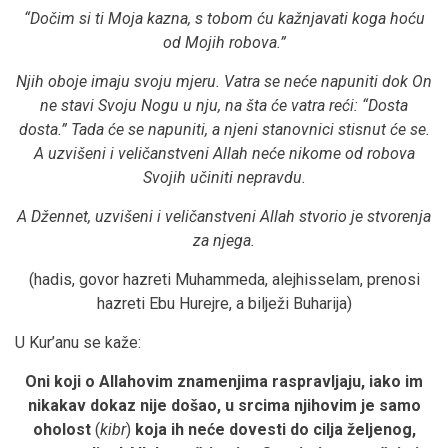
“Dočim si ti Moja kazna, s tobom ću kažnjavati koga hoću
od Mojih robova.”
Njih oboje imaju svoju mjeru. Vatra se neće napuniti dok On
ne stavi Svoju Nogu u nju, na šta će vatra reći: “Dosta
dosta.” Tada će se napuniti, a njeni stanovnici stisnut će se.
A uzvišeni i veličanstveni Allah neće nikome od robova
Svojih učiniti nepravdu.
A Džennet, uzvišeni i veličanstveni Allah stvorio je stvorenja
za njega.
(hadis, govor hazreti Muhammeda, alejhisselam, prenosi
hazreti Ebu Hurejre, a bilježi Buharija)
U Kur’anu se kaže:
Oni koji o Allahovim znamenjima raspravljaju, iako im
nikakav dokaz nije došao, u srcima njihovim je samo
oholost
(
kibr
)
koja ih neće dovesti do cilja željenog,