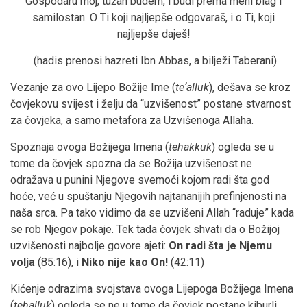
Gospodaru moj, tužan budem, i budi prema meni blag i
samilostan. O Ti koji najljepše odgovaraš, i o Ti, koji
najljepše daješ!
(hadis prenosi hazreti Ibn Abbas, a bilježi Taberani)
Vezanje za ovo Lijepo Božije Ime (
te‘alluk
), dešava se kroz
čovjekovu svijest i želju da “uzvišenost” postane stvarnost
za čovjeka, a samo metafora za Uzvišenoga Allaha.
Spoznaja ovoga Božijega Imena (
tehakkuk
) ogleda se u
tome da čovjek spozna da se Božija uzvišenost ne
odražava u punini Njegove svemoći kojom radi šta god
hoće, već u spuštanju Njegovih najtananijih prefinjenosti na
naša srca. Pa tako vidimo da se uzvišeni Allah “raduje” kada
se rob Njegov pokaje. Tek tada čovjek shvati da o Božijoj
uzvišenosti najbolje govore ajeti:
On radi šta je Njemu
volja
(85:16), i
Niko nije kao On!
(42:11)
Kićenje odrazima svojstava ovoga Lijepoga Božijega Imena
(
tehalluk
) ogleda se ne u tome da čovjek postane kiburli