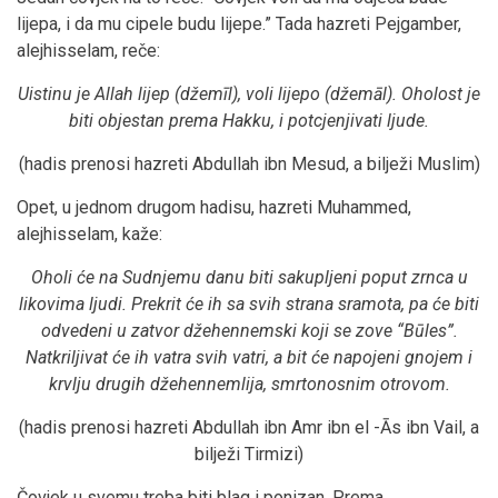
lijepa, i da mu cipele budu lijepe.” Tada hazreti Pejgamber,
alejhisselam, reče:
Uistinu je Allah lijep (džemīl), voli lijepo (džemāl). Oholost je
biti objestan prema Hakku, i potcjenjivati ljude.
(hadis prenosi hazreti Abdullah ibn Mesud, a bilježi Muslim)
Opet, u jednom drugom hadisu, hazreti Muhammed,
alejhisselam, kaže:
Oholi će na Sudnjemu danu biti sakupljeni poput zrnca u
likovima ljudi. Prekrit će ih sa svih strana sramota, pa će biti
odvedeni u zatvor džehennemski koji se zove “B
ū
les”.
Natkriljivat će ih vatra svih vatri, a bit će napojeni gnojem i
krvlju drugih džehennemlija, smrtonosnim otrovom.
(hadis prenosi hazreti Abdullah ibn Amr ibn el -Ās ibn Vail, a
bilježi Tirmizi)
Čovjek u svemu treba biti blag i ponizan. Prema