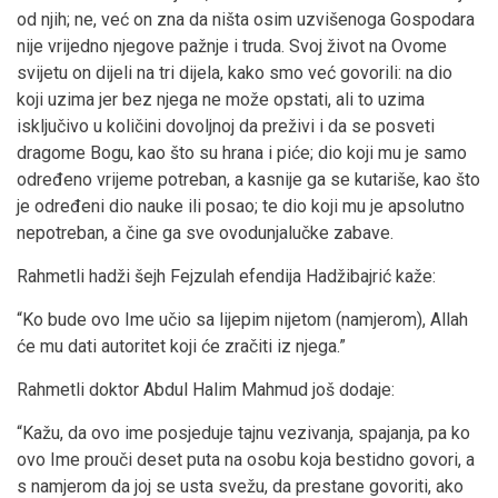
od njih; ne, već on zna da ništa osim uzvišenoga Gospodara
nije vrijedno njegove pažnje i truda. Svoj život na Ovome
svijetu on dijeli na tri dijela, kako smo već govorili: na dio
koji uzima jer bez njega ne može opstati, ali to uzima
isključivo u količini dovoljnoj da preživi i da se posveti
dragome Bogu, kao što su hrana i piće; dio koji mu je samo
određeno vrijeme potreban, a kasnije ga se kutariše, kao što
je određeni dio nauke ili posao; te dio koji mu je apsolutno
nepotreban, a čine ga sve ovodunjalučke zabave.
Rahmetli hadži šejh Fejzulah efendija Hadžibajrić kaže:
“Ko bude ovo Ime učio sa lijepim nijetom (namjerom), Allah
će mu dati autoritet koji će zračiti iz njega.”
Rahmetli doktor Abdul Halim Mahmud još dodaje:
“Kažu, da ovo ime posjeduje tajnu vezivanja, spajanja, pa ko
ovo Ime prouči deset puta na osobu koja bestidno govori, a
s namjerom da joj se usta svežu, da prestane govoriti, ako